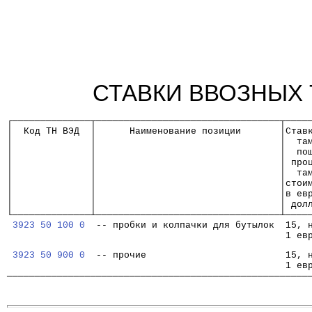
СТАВКИ ВВОЗНЫХ
┌──────────────┬─────────────────────────────────┬────
│  Код ТН ВЭД  │      Наименование позиции       │Став
│              │                                 │  та
│              │                                 │  по
│              │                                 │ про
│              │                                 │  та
│              │                                 │стои
│              │                                 │в ев
│              │                                 │ дол
└──────────────┴─────────────────────────────────┴────
3923 50 100 0
  -- пробки и колпачки для бутылок  15, 
                                                  1 ев
3923 50 900 0
  -- прочие                         15, 
                                                  1 ев
──────────────────────────────────────────────────────