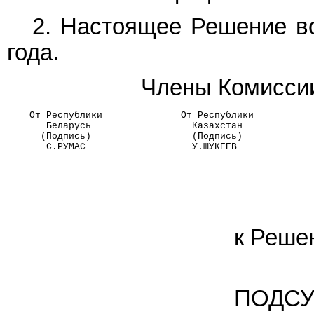
2. Настоящее Решение вс
года.
Члены Комиссии
    От Республики              От Республики          
       Беларусь                  Казахстан            
      (Подпись)                  (Подпись)            
       С.РУМАС                   У.ШУКЕЕВ             
к Реше
ПОДСУ