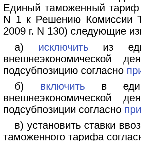
Единый таможенный тариф 
N 1 к
Решению
Комиссии Т
2009 г. N 130) следующие и
а)
исключить
из един
внешнеэкономической де
подсубпозицию согласно
пр
б)
включить
в едину
внешнеэкономической де
подсубпозиции согласно
пр
в) установить ставки вв
таможенного тарифа согла