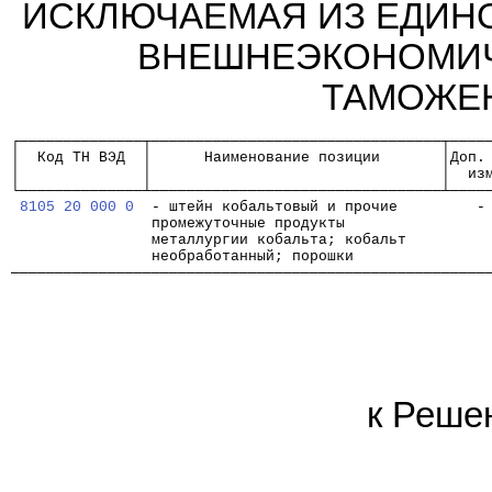
ИСКЛЮЧАЕМАЯ ИЗ ЕДИН
ВНЕШНЕЭКОНОМИЧ
ТАМОЖЕ
┌──────────────┬─────────────────────────────────┬────
│  Код ТН ВЭД  │      Наименование позиции       │Доп.
│              │                                 │  из
└──────────────┴─────────────────────────────────┴────
8105 20 000 0
  - штейн кобальтовый и прочие         -
                промежуточные продукты
                металлургии кобальта; кобальт
                необработанный; порошки
──────────────────────────────────────────────────────
к Реше