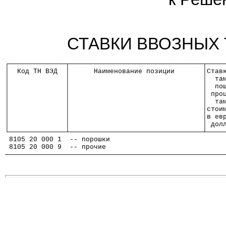
СТАВКИ ВВОЗНЫХ
┌──────────────┬─────────────────────────────────┬────
│  Код ТН ВЭД  │      Наименование позиции       │Став
│              │                                 │  та
│              │                                 │  по
│              │                                 │ про
│              │                                 │  та
│              │                                 │стои
│              │                                 │в ев
│              │                                 │ дол
└──────────────┴─────────────────────────────────┴────
 8105 20 000 1  -- порошки                            
 8105 20 000 9  -- прочие                             
──────────────────────────────────────────────────────