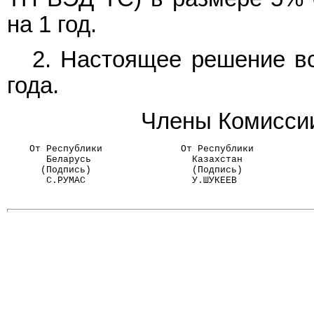
на 1 год.
2. Настоящее решение вс
года.
Члены Комиссии
    От Республики              От Республики          
       Беларусь                  Казахстан            
      (Подпись)                  (Подпись)            
       С.РУМАС                   У.ШУКЕЕВ             