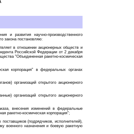
А
ния и развития научно-производственного
го закона постановляю:
ствляет в отношении акционерных обществ и
идента Российской Федерации от 2 декабря
общества "Объединенная ракетно-космическая
еская корпорация" в федеральных органах
анов) организаций открытого акционерного
нные) организаций открытого акционерного
заказа, внесения изменений в федеральные
ая ракетно-космическая корпорация";
 поставщиков (подрядчиков, исполнителей),
нику военного назначения и боевую ракетную