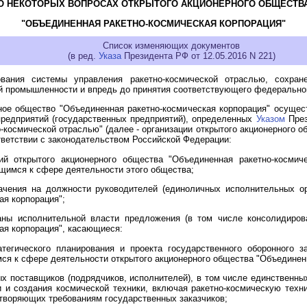
О НЕКОТОРЫХ ВОПРОСАХ ОТКРЫТОГО АКЦИОНЕРНОГО ОБЩЕСТВ
"ОБЪЕДИНЕННАЯ РАКЕТНО-КОСМИЧЕСКАЯ КОРПОРАЦИЯ"
Список изменяющих документов
(в ред.
Указа
Президента РФ от 12.05.2016 N 221)
ания системы управления ракетно-космической отраслью, сохране
ой промышленности и впредь до принятия соответствующего федерально
рное общество "Объединенная ракетно-космическая корпорация" осуще
редприятий (государственных предприятий), определенных
Указом
През
но-космической отраслью" (далее - организации открытого акционерного 
тветствии с законодательством Российской Федерации:
ций открытого акционерного общества "Объединенная ракетно-космич
ящимся к сфере деятельности этого общества;
ачения на должности руководителей (единоличных исполнительных орг
ая корпорация";
ны исполнительной власти предложения (в том числе консолидирова
ая корпорация", касающиеся:
атегического планирования и проекта государственного оборонного 
ся к сфере деятельности открытого акционерного общества "Объединенн
 поставщиков (подрядчиков, исполнителей), в том числе единственных
ки и создания космической техники, включая ракетно-космическую тех
етворяющих требованиям государственных заказчиков;