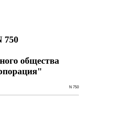
N 750
ного общества
рпорация"
N 750