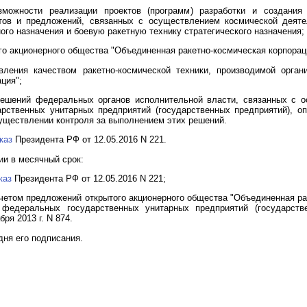
зможности реализации проектов (программ) разработки и создания к
тов и предложений, связанных с осуществлением космической деяте
ого назначения и боевую ракетную технику стратегического назначения;
го акционерного общества "Объединенная ракетно-космическая корпора
вления качеством ракетно-космической техники, производимой орган
ция";
 решений федеральных органов исполнительной власти, связанных с 
рственных унитарных предприятий (государственных предприятий), 
осуществлении контроля за выполнением этих решений.
каз
Президента РФ от 12.05.2016 N 221.
ии в месячный срок:
каз
Президента РФ от 12.05.2016 N 221;
учетом предложений открытого акционерного общества "Объединенная ра
 федеральных государственных унитарных предприятий (государств
ря 2013 г. N 874.
дня его подписания.