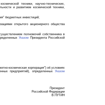
осмической техники, научно-технических,
льности и развитием космической техники,
ция" бюджетных инвестиций;
изациями открытого акционерного общества
осуществлением полномочий собственника в
определенных
Указом
Президента Российской
кетно-космическая корпорация") об условиях
енных предприятий), определенных
Указом
Президент
Российской Федерации
В.ПУТИН