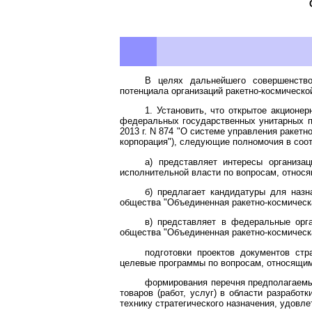
В целях дальнейшего совершенствов
потенциала организаций ракетно-космическ
1. Установить, что открытое акционе
федеральных государственных унитарных п
2013 г. N 874 "О системе управления ракет
корпорация"), следующие полномочия в соо
а) представляет интересы организа
исполнительной власти по вопросам, относ
б) предлагает кандидатуры для назн
общества "Объединенная ракетно-космическ
в) представляет в федеральные орга
общества "Объединенная ракетно-космическ
подготовки проектов документов стр
целевые программы по вопросам, относящим
формирования перечня предполагаемых
товаров (работ, услуг) в области разработ
технику стратегического назначения, удовл