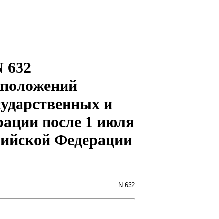
N 632
 положений
сударственных и
ации после 1 июля
сийской Федерации
N 632