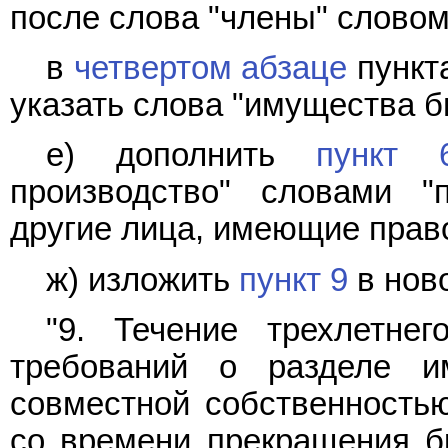
после слова "члены" словом
в
четвертом абзаце
пункта
указать слова "имущества б
е) дополнить
пункт 
производство" словами "
другие лица, имеющие право
ж) изложить
пункт 9
в нов
"9. Течение трехлетне
требований о разделе и
совместной собственностью
со времени прекращения бр