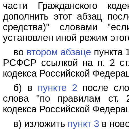
части Гражданского код
дополнить этот абзац пос
средства)" словами "е
установлен иной режим этог
во
втором абзаце
пункта 1
РСФСР ссылкой на п. 2 ст.
кодекса Российской Федера
б) в
пункте 2
после слов
слова "по правилам ст. 
кодекса Российской Федерац
в) изложить
пункт 3
в ново