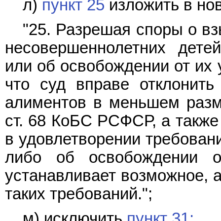
л)
пункт 25
изложить в нов
"25. Разрешая споры о в
несовершеннолетних дете
или об освобождении от их 
что суд вправе отклонить
алиментов в меньшем разме
ст. 68 КоБС РСФСР, а также
в удовлетворении требован
либо об освобождении о
устанавливает возможное, а
таких требований.";
м) исключить
пункт 31;