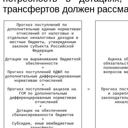
трансфертов должен рассма
┌─────────────────────────────────┐     ┌─────────────
│     Прогноз поступлений по      │     │             
│ дополнительным единым нормативам│     │             
│     отчислений от налоговых и   │     │             
│ отдельных неналоговых доходов в │     │             
│  местные бюджеты, утвержденным  │     │             
│   законом субъекта Российской   │     │             
│            Федерации            │     │             
│               +                 │     │             
│Дотации на выравнивание бюджетной│     │     Оценка о
│         обеспеченности          │     │   обязательс
│                +                │     │   полномочия
│ Прогноз поступлений НДФЛ по     │     │   вопросов м
│дополнительным дифференцированным│     │             
│    нормативам отчислений        │     │             
│                +                │     │             
│ Прогноз поступлений акцизов на  │  =  │  Прогноз пос
│      ГСМ по дополнительным      │     │     и закреп
│  дифференцированным нормативам  │     │  законодател
│             отчислений          │     │        ненал
│               +                 │     │             
│     Дотации на обеспечение      │     │             
│   сбалансированности бюджетов   │     │             
│                +                │     │             
│   Субсидии, иные межбюджетные   │     │             
│           трансферты            │     │             