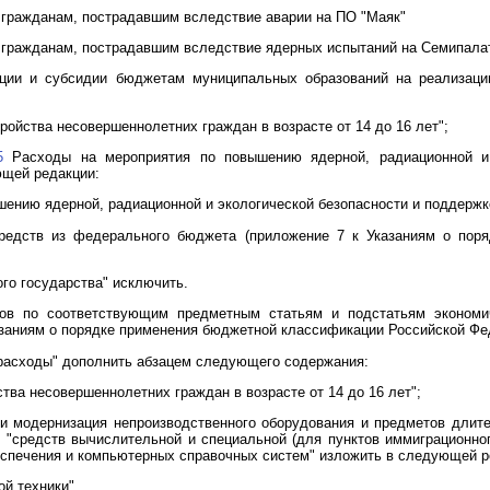
 гражданам, пострадавшим вследствие аварии на ПО "Маяк"
 гражданам, пострадавшим вследствие ядерных испытаний на Семипалат
ии и субсидии бюджетам муниципальных образований на реализаци
ройства несовершеннолетних граждан в возрасте от 14 до 16 лет";
5
Расходы на мероприятия по повышению ядерной, радиационной и 
ющей редакции:
шению ядерной, радиационной и экологической безопасности и поддержк
едств из федерального бюджета (приложение 7 к Указаниям о пор
го государства" исключить.
ов по соответствующим предметным статьям и подстатьям экономи
азаниям о порядке применения бюджетной классификации Российской Фе
расходы" дополнить абзацем следующего содержания:
тва несовершеннолетних граждан в возрасте от 14 до 16 лет";
и модернизация непроизводственного оборудования и предметов длите
"средств вычислительной и специальной (для пунктов иммиграционног
беспечения и компьютерных справочных систем" изложить в следующей р
й техники".