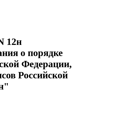
N 12н
ания о порядке
ской Федерации,
сов Российской
8н"