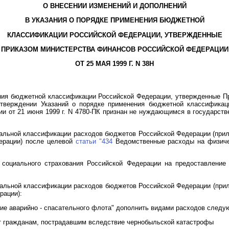
О ВНЕСЕНИИ ИЗМЕНЕНИЙ И ДОПОЛНЕНИЙ
В УКАЗАНИЯ О ПОРЯДКЕ ПРИМЕНЕНИЯ БЮДЖЕТНОЙ
КЛАССИФИКАЦИИ РОССИЙСКОЙ ФЕДЕРАЦИИ, УТВЕРЖДЕННЫЕ
ПРИКАЗОМ МИНИСТЕРСТВА ФИНАНСОВ РОССИЙСКОЙ ФЕДЕРАЦИИ
ОТ 25 МАЯ 1999 Г. N 38Н
ния бюджетной классификации Российской Федерации, утвержденные П
утверждении Указаний о порядке применения бюджетной классификац
и от 21 июня 1999 г. N 4780-ПК признан не нуждающимся в государств
альной классификации расходов бюджетов Российской Федерации (прил
ерации) после целевой
статьи "434
Ведомственные расходы на физичес
социального страхования Российской Федерации на предоставление 
льной классификации расходов бюджетов Российской Федерации (прило
рации):
е аварийно - спасательного флота" дополнить видами расходов следу
т гражданам, пострадавшим вследствие чернобыльской катастрофы