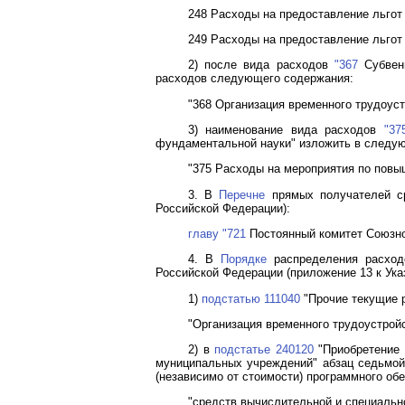
248 Расходы на предоставление льгот
249 Расходы на предоставление льгот
2) после вида расходов
"367
Субвенц
расходов следующего содержания:
"368 Организация временного трудоуст
3) наименование вида расходов
"37
фундаментальной науки" изложить в следу
"375 Расходы на мероприятия по повы
3. В
Перечне
прямых получателей ср
Российской Федерации):
главу "721
Постоянный комитет Союзно
4. В
Порядке
распределения расход
Российской Федерации (приложение 13 к Ук
1)
подстатью 111040
"Прочие текущие 
"Организация временного трудоустройс
2) в
подстатье 240120
"Приобретение 
муниципальных учреждений" абзац седьмой 
(независимо от стоимости) программного о
"средств вычислительной и специально