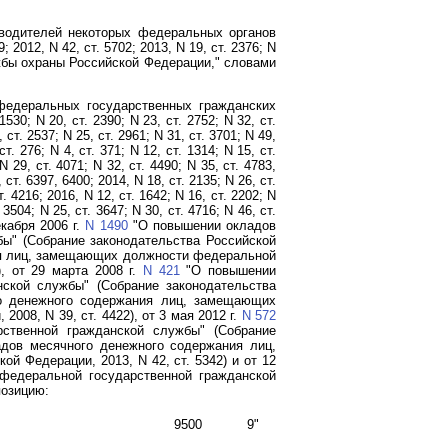
оводителей некоторых федеральных органов
2012, N 42, ст. 5702; 2013, N 19, ст. 2376; N
бы охраны Российской Федерации," словами
федеральных государственных гражданских
30; N 20, ст. 2390; N 23, ст. 2752; N 32, ст.
, ст. 2537; N 25, ст. 2961; N 31, ст. 3701; N 49,
ст. 276; N 4, ст. 371; N 12, ст. 1314; N 15, ст.
 N 29, ст. 4071; N 32, ст. 4490; N 35, ст. 4783,
, ст. 6397, 6400; 2014, N 18, ст. 2135; N 26, ст.
т. 4216; 2016, N 12, ст. 1642; N 16, ст. 2202; N
. 3504; N 25, ст. 3647; N 30, ст. 4716; N 46, ст.
кабря 2006 г.
N 1490
"О повышении окладов
ы" (Собрание законодательства Российской
я лиц, замещающих должности федеральной
, от 29 марта 2008 г.
N 421
"О повышении
ской службы" (Собрание законодательства
о денежного содержания лиц, замещающих
08, N 39, ст. 4422), от 3 мая 2012 г.
N 572
ственной гражданской службы" (Собрание
дов месячного денежного содержания лиц,
 Федерации, 2013, N 42, ст. 5342) и от 12
едеральной государственной гражданской
озицию:
9500
9"