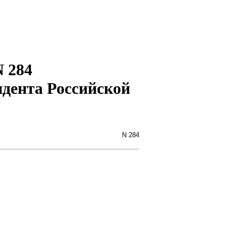
N 284
идента Российской
N 284