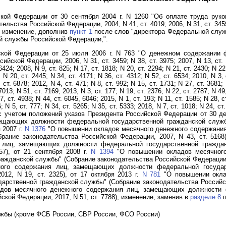
кой Федерации от 30 сентября 2004 г. N 1260 "Об оплате труда рук
ьства Российской Федерации, 2004, N 41, ст. 4019; 2006, N 31, ст. 3459; 
78) изменение, дополнив
пункт 1
после слов "директора Федеральной служ
й службы Российской Федерации,".
кой Федерации от 25 июля 2006 г. N 763 "О денежном содержании 
кой Федерации, 2006, N 31, ст. 3459; N 38, ст. 3975; 2007, N 13, ст. 15
6424; 2008, N 9, ст. 825; N 17, ст. 1818; N 20, ст. 2294; N 21, ст. 2430; N 22
 N 20, ст. 2445; N 34, ст. 4171; N 36, ст. 4312; N 52, ст. 6534; 2010, N 3, 
 ст. 6878; 2012, N 4, ст. 471; N 8, ст. 992; N 15, ст. 1731; N 27, ст. 3681;
7013; N 51, ст. 7169; 2013, N 3, ст. 177; N 19, ст. 2376; N 22, ст. 2787; N 49
7, ст. 4938; N 44, ст. 6045, 6046; 2015, N 1, ст. 193; N 11, ст. 1585; N 28, с
; N 5, ст. 777; N 34, ст. 5265; N 35, ст. 5333; 2018, N 7, ст. 1018; N 24, ст
), с учетом положений указов Президента Российской Федерации от 30 де
ещающих должности федеральной государственной гражданской служб
 2007 г.
N 1376
"О повышении окладов месячного денежного содержани
рание законодательства Российской Федерации, 2007, N 43, ст. 5168)
 лиц, замещающих должности федеральной государственной граждан
57), от 21 сентября 2008 г.
N 1394
"О повышении окладов месячног
жданской службы" (Собрание законодательства Российской Федерации, 20
ого содержания лиц, замещающих должности федеральной государ
12, N 19, ст. 2325), от 17 октября 2013 г.
N 781
"О повышении окла
ственной гражданской службы" (Собрание законодательства Российской
ов месячного денежного содержания лиц, замещающих должности ф
кой Федерации, 2017, N 51, ст. 7788), изменение, заменив в
разделе 8
п
ужбы (кроме ФСБ России, СВР России, ФСО России)