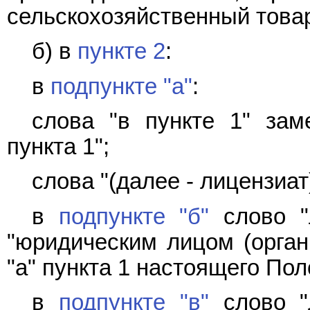
сельскохозяйственный товар
б) в
пункте 2
:
в
подпункте "а"
:
слова "в пункте 1" зам
пункта 1";
слова "(далее - лицензиат
в
подпункте "б"
слово "
"юридическим лицом (орган
"а" пункта 1 настоящего Пол
в
подпункте "в"
слово "