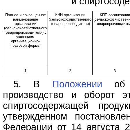
и спиртосод
Полное и сокращенное
ИНН организации
КПП организации
наименование
(сельскохозяйственного
(сельскохозяйствен
организации
товаропроизводителя)
товаропроизводите
(сельскохозяйственного
товаропроизводителя) с
указанием
организационно-
правовой формы
1
2
3
5. В
Положении
об а
производство и оборот эт
спиртосодержащей проду
утвержденном постановле
Федерации от 14 августа 2