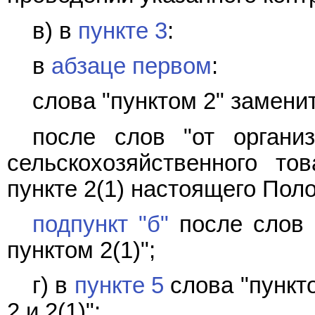
в) в
пункте 3
:
в
абзаце первом
:
слова "пунктом 2" заменит
после слов "от органи
сельскохозяйственного тов
пункте 2(1) настоящего Поло
подпункт "б"
после слов 
пунктом 2(1)";
г) в
пункте 5
слова "пункт
2 и 2(1)";