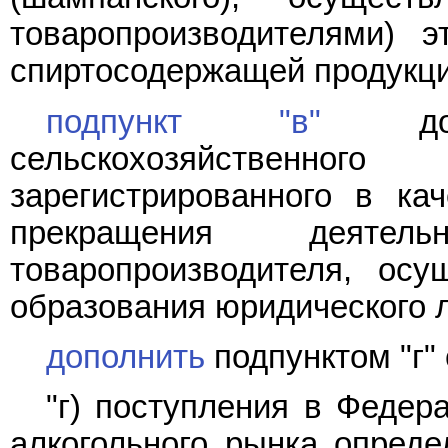
товаропроизводителями) э
спиртосодержащей продукци
подпункт "в"
допо
сельскохозяйственно
зарегистрированного в ка
прекращения деятельн
товаропроизводителя, осу
образования юридического л
дополнить
подпунктом "г"
"г) поступления в Федер
алкогольного рынка опреде