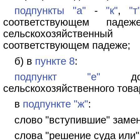
подпункты "а"
-
"к"
,
"т
соответствующем паде
сельскохозяйственны
соответствующем падеже;
б) в
пункте 8
:
подпункт "е"
допо
сельскохозяйственного това
в
подпункте "ж"
:
слово "вступившие" замен
слова "решение суда или"