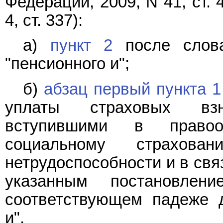
Федерации, 2009, N 41, ст. 4
4, ст. 337):
а)
пункт 2
после слова
"пенсионного и";
б)
абзац первый пункта 1
уплаты страховых взн
вступившими в правоо
социальному страхов
нетрудоспособности и в свя
указанным постановле
соответствующем падеже д
и".