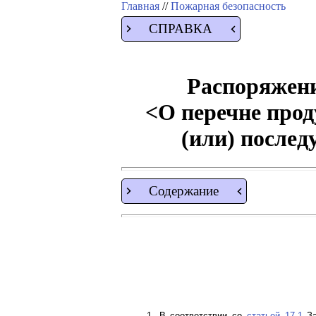
Главная
//
Пожарная безопасность
СПРАВКА
Распоряжени
<О перечне прод
(или) после
Содержание
1. В соответствии со
статьей 17.1
За