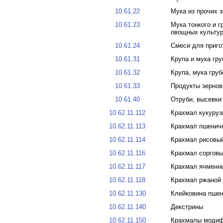
10.61.22
Мука из прочих 
10.61.23
Мука тонкого и г
овощных культур
10.61.24
Смеси для приго
10.61.31
Крупа и мука гр
10.61.32
Крупа, мука груб
10.61.33
Продукты зернов
10.61.40
Отруби, высевки
10.62.11.112
Крахмал кукуруз
10.62.11.113
Крахмал пшенич
10.62.11.114
Крахмал рисовы
10.62.11.116
Крахмал соргов
10.62.11.117
Крахмал ячменн
10.62.11.118
Крахмал ржаной
10.62.11.130
Клейковина пше
10.62.11.140
Декстрины
10.62.11.150
Крахмалы модиф