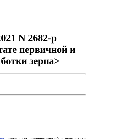
021 N 2682-р
тате первичной и
ботки зерна>
ень
продукции, произведенной в результате