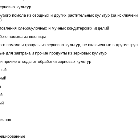
зерновых культур
рубого помола из овощных и других растительных культур (за исключени
)
товления хлебобулочных и мучных кондитерских изделий
убого помола из пшеницы
ого помола и гранулы из зерновых культур, не включенные в другие гру
ые для завтрака и прочие продукты из зерновых культур
 и прочие отходы от обработки зерновых культур
ный
ный
й
ый
ый
ничная
ицированные