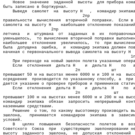
    Новое  значение  заданной  высоты  для прибора ком
быть записано в бортжурнал.
    Выведя  самолет  на  высоту H   ,  командир экипаж
                                 2пр
правильности  вычисления  вторичной  поправки.  Если в
самолета на высоту H    наибольшее отклонение показани
                    2пр
летчика   и  штурмана  от  заданных  в  их  поправочны
уменьшилось,  то вычисление вторичной поправки выполне
наибольшее  отклонение  увеличилось,  то  при вычислен
была  допущена  ошибка,  и  командир экипажа должен по
начиная с первоначального вывода самолета на высоту H 
                                                     1
    При переходе на новый эшелон полета указанные опер
    Если  отклонения  дельта H    и  дельта H    по   
                              2п             шт
превышают 50 м на высотах менее 6000 м и 100 м на  выс
осреднение  производится по указанному способу, а  при
дается указание о проверке приборов и приемников стати
    Если  отклонения  дельта H    и  дельта  H    по  
                              2п              шт
превышают 100 м на высотах менее 6000 м и 200 м на выс
командир  экипажа  обязан  запросить  непрерывный  кон
наземными средствами.
    Решение  о том, по какому высотомеру производить в
эшелона,   принимается  командиром  экипажа  в  зависи
условий.
    В   целях  повышения  безопасности  полетов  в  во
Советского  Союза  при  существующем  эшелонировании н
высоту  заданного  эшелона,  не  допуская  отклонений 