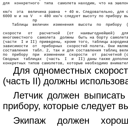
для  конкретного  типа  самолета находим, что на эшело
                                                      
км/ч  эта  величина равна  + 40 м. Следовательно, для 
6000 м и на V   = 480 км/ч следует высоту по прибору в
             пр
    Таблицы  величин  изменения  высоты  по  прибору  
                                                      
скорости   от   расчетной   (от   наивыгоднейшей)   дл
многоместного  самолета  должны  быть на борту самолет
(части  I и II) приведены, кроме того, таблицы аэродин
зависимости  от  приборных  скоростей полета. Они явля
составления  табл. 2, так и для составления таблиц вел
по  прибору  при  изменении  скорости  от  расчетной (
Сводных  таблицах  (часть  I  и  II) даны также дополн
конкретных типов самолетов, которые необходимо внимате
Для одноместных скорос
(часть II) должны использов
Летчик должен выписать 
прибору, которые следует в
Экипаж должен хорош