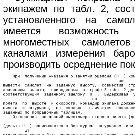
экипажем по табл. 2, сос
установленного на само
имеется возможность 
многоместных самолето
каналами измерения баро
производить осреднение по
    При  получении указания о занятии эшелона (H  ) ко
                                                эш
вывести  самолет  на  заданную  высоту,  совместив  ст
значением  высоты,  приведенным  в  графе 3 табл. 2 дл
соответствующим  заданному эшелону  H  .  Выдерживая  
                                     эш
полета  по  высоте  и скорости, командир экипажа долже
пилота  и  штурмана,  на  сколько  отличаются  показан
заданных по поправочным таблицам.
    Отклонения  показаний высотомера второго пилота (д
                                                      
(дельта H  ) записываются в бортжурнал  штурманом  или
         шт