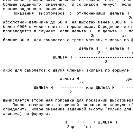
отклонение должно быть записано со знаком "плюс", если
больше заданного  значения,  и со знаком "минус", если
меньше заданного значения.
    Показания  высотомеров  с  отклонениями  дельта H 
                                                     2
абсолютной величине до 50 м  на высотах менее 6000 м  
более 6000 м можно считать нормальными. Осреднение же 
производится в случаях, если дельта H   и дельта H   п
                                     2п           шт
больше 30 м. Для самолетов с тремя членами экипажа по 
                                дельта H   + дельта H
                                        2п           ш
                     ДЕЛЬТА H = ----------------------
                                           3
либо для самолетов с двумя членами экипажа по формуле:
                        дельта H                    де
                                2п                    
             ДЕЛЬТА H = ---------- или ДЕЛЬТА H = - --
                            2                         
вычисляется вторичная поправка для показаний высотомер
    После  вычисления  вторичной поправки по формуле (
определить  новое значение заданной высоты (только для
экипажа) по формуле:
                          H    = H    + ДЕЛЬТА H.
                           2пр    1пр