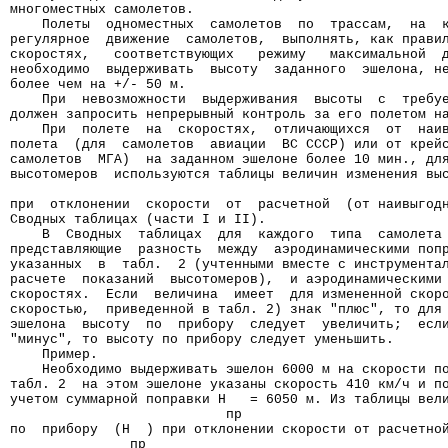
многоместных самолетов.
    Полеты  одноместных  самолетов  по  трассам,  на  
регулярное  движение  самолетов,  выполнять, как прави
скоростях,   соответствующих   режиму   максимальной  
необходимо  выдерживать  высоту  заданного  эшелона, н
более чем на +/- 50 м.
    При  невозможности  выдерживания  высоты  с  требу
должен запросить непрерывный контроль за его полетом н
    При  полете  на  скоростях,  отличающихся  от  наи
полета  (для  самолетов  авиации  ВС СССР) или от крей
самолетов  МГА)  на заданном эшелоне более 10 мин., дл
высотомеров  используются таблицы величин изменения вы
                                                      
при  отклонении  скорости  от  расчетной  (от наивыгод
Сводных таблицах (части I и II).
    В  Сводных  таблицах  для  каждого  типа  самолета
представляющие  разность  между  аэродинамическими поп
указанных  в  табл.  2 (учтенными вместе с инструмента
расчете  показаний  высотомеров),  и аэродинамическими
скоростях.  Если  величина  имеет  для измененной скор
скоростью,  приведенной в табл. 2) знак "плюс", то для
эшелона  высоту  по  прибору  следует  увеличить;  есл
"минус", то высоту по прибору следует уменьшить.
    Пример.
    Необходимо выдерживать эшелон 6000 м на скорости п
табл. 2  на этом эшелоне указаны скорость 410 км/ч и п
учетом суммарной поправки H   = 6050 м. Из таблицы вел
                           пр
по  прибору  (H  ) при отклонении скорости от расчетно
               пр