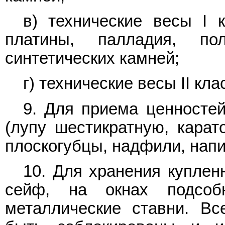
в) технические весы I 
платины, палладия, по
синтетических камней;
г) технические весы II кл
9. Для приема ценносте
(лупу шестикратную, карато
плоскогубцы, надфили, напил
10. Для хранения куплен
сейф, на окнах подсо
металлические ставни. Вс