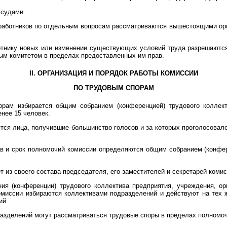
 судами.
 работников по отдельным вопросам рассматриваются вышестоящими ор
отнику новых или изменении существующих условий труда разрешаются
м комитетом в пределах предоставленных им прав.
II. ОРГАНИЗАЦИЯ И ПОРЯДОК РАБОТЫ КОМИССИИ
ПО ТРУДОВЫМ СПОРАМ
рам избирается общим собранием (конференцией) трудового коллект
нее 15 человек.
тся лица, получившие большинство голосов и за которых проголосова
ав и срок полномочий комиссии определяются общим собранием (конфер
 из своего состава председателя, его заместителей и секретарей комис
ия (конференции) трудового коллектива предприятия, учреждения, ор
миссии избираются коллективами подразделений и действуют на тех 
ий.
азделений могут рассматриваться трудовые споры в пределах полномоч