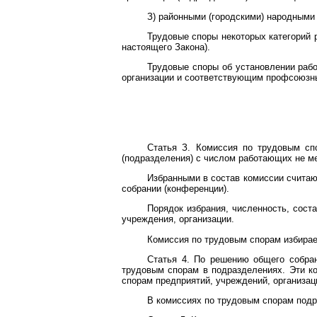
З) районными (городскими) народными
Трудовые споры некоторых категорий
настоящего Закона).
Трудовые споры об установлении раб
организации и соответствующим профсоюзны
Статья З. Комиссия по трудовым спо
(подразделения) с числом работающих не ме
Избранными в состав комиссии считаю
собрании (конференции).
Порядок избрания, численность, сост
учреждения, организации.
Комиссия по трудовым спорам избирает
Статья 4. По решению общего собран
трудовым спорам в подразделениях. Эти ко
спорам предприятий, учреждений, организац
В комиссиях по трудовым спорам подр