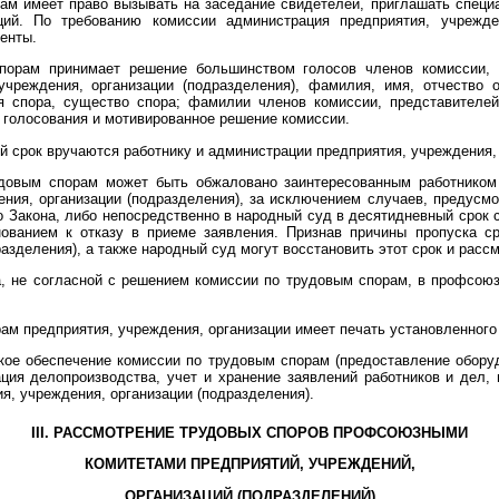
рам имеет право вызывать на заседание свидетелей, приглашать спец
ий. По требованию комиссии администрация предприятия, учрежден
енты.
порам принимает решение большинством голосов членов комиссии,
учреждения, организации (подразделения), фамилия, имя, отчество 
я спора, существо спора; фамилии членов комиссии, представителей
 голосования и мотивированное решение комиссии.
 срок вручаются работнику и администрации предприятия, учреждения, 
удовым спорам может быть обжаловано заинтересованным работником
ния, организации (подразделения), за исключением случаев, предусм
 Закона, либо непосредственно в народный суд в десятидневный срок с
нованием к отказу в приеме заявления. Признав причины пропуска 
азделения), а также народный суд могут восстановить этот срок и расс
, не согласной с решением комиссии по трудовым спорам, в профсоюзн
ам предприятия, учреждения, организации имеет печать установленного
ское обеспечение комиссии по трудовым спорам (предоставление обор
ция делопроизводства, учет и хранение заявлений работников и дел, 
, учреждения, организации (подразделения).
III. РАССМОТРЕНИЕ ТРУДОВЫХ СПОРОВ ПРОФСОЮЗНЫМИ
КОМИТЕТАМИ ПРЕДПРИЯТИЙ, УЧРЕЖДЕНИЙ,
ОРГАНИЗАЦИЙ (ПОДРАЗДЕЛЕНИЙ)