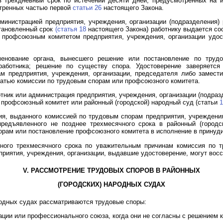
 в трехдневный срок по истечении десяти дней, предусмотренных на
отренных частью первой
статьи 26
настоящего Закона.
дминистрацией предприятия, учреждения, организации (подразделения
становленный срок
(статья 18
настоящего Закона) работнику выдается со
и профсоюзным комитетом предприятия, учреждения, организации удо
менование органа, вынесшего решение или постановление по труд
работника; решение по существу спора. Удостоверение заверяетс
м предприятия, учреждения, организации, председателя либо замест
чатью комиссии по трудовым спорам или профсоюзного комитета.
тник или администрация предприятия, учреждения, организации (подраз
 профсоюзный комитет или районный (городской) народный суд (статьи
1
ния, выданного комиссией по трудовым спорам предприятия, учрежден
предъявленного не позднее трехмесячного срока в районный (город
орам или постановление профсоюзного комитета в исполнение в принуд
нного трехмесячного срока по уважительным причинам комиссия по т
риятия, учреждения, организации, выдавшие удостоверение, могут восст
V. РАССМОТРЕНИЕ ТРУДОВЫХ СПОРОВ В РАЙОННЫХ
(ГОРОДСКИХ) НАРОДНЫХ СУДАХ
ародных судах рассматриваются трудовые споры:
ации или профессионального союза, когда они не согласны с решением 