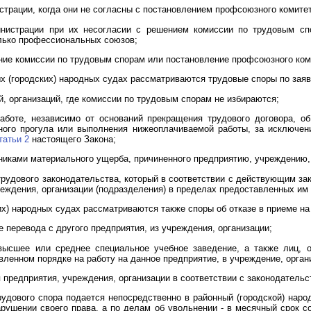
страции, когда они не согласны с постановлением профсоюзного комитет
инистрации при их несогласии с решением комиссии по трудовым спо
олько профессиональных союзов;
ение комиссии по трудовым спорам или постановление профсоюзного ком
ых (городских) народных судах рассматриваются трудовые споры по зая
й, организаций, где комиссии по трудовым спорам не избираются;
работе, независимо от оснований прекращения трудового договора, 
ного прогула или выполнения нижеоплачиваемой работы, за исключени
татьи 2
настоящего Закона;
никами материального ущерба, причиненного предприятию, учреждению,
 трудового законодательства, который в соответствии с действующим з
еждения, организации (подразделения) в пределах предоставленных им 
х) народных судах рассматриваются также споры об отказе в приеме на
е перевода с другого предприятия, из учреждения, организации;
высшее или среднее специальное учебное заведение, а также лиц, о
вленном порядке на работу на данное предприятие, в учреждение, орган
 предприятия, учреждения, организации в соответствии с законодательс
рудового спора подается непосредственно в районный (городской) наро
рушении своего права, а по делам об увольнении - в месячный срок с