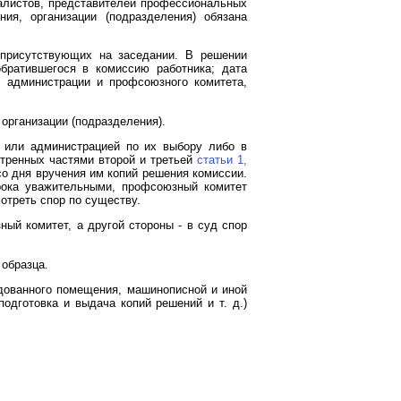
иалистов, представителей профессиональных
ия, организации (подразделения) обязана
 присутствующих на заседании. В решении
обратившегося в комиссию работника; дата
 администрации и профсоюзного комитета,
организации (подразделения).
 или администрацией по их выбору либо в
отренных частями второй и третьей
статьи 1,
о дня вручения им копий решения комиссии.
срока уважительными, профсоюзный комитет
мотреть спор по существу.
ый комитет, а другой стороны - в суд спор
 образца.
удованного помещения, машинописной и иной
подготовка и выдача копий решений и т. д.)