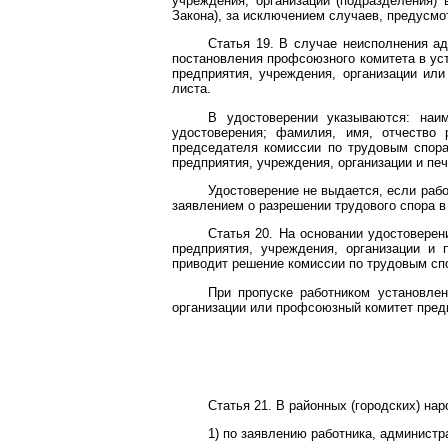
учреждения, организации (подразделения)
Закона), за исключением случаев, предусм
Статья 19. В случае неисполнения а
постановления профсоюзного комитета в у
предприятия, учреждения, организации ил
листа.
В удостоверении указываются: наи
удостоверения; фамилия, имя, отчество 
председателя комиссии по трудовым спора
предприятия, учреждения, организации и пе
Удостоверение не выдается, если рабо
заявлением о разрешении трудового спора в
Статья 20. На основании удостовере
предприятия, учреждения, организации и 
приводит решение комиссии по трудовым сп
При пропуске работником установле
организации или профсоюзный комитет предп
Статья 21. В районных (городских) н
1) по заявлению работника, администр