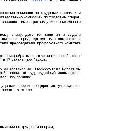
 их обжалование
(статьи 11
и
17
настоящего
) решения комиссии по трудовым спорам или
ответственно комиссией по трудовым спорам
стоверение, имеющее силу исполнительного
овому спору, даты их принятия и выдачи
я подписью председателя или заместителя
ителя председателя профсоюзного комитета
деления) обратились в установленный срок с
1
и
17
настоящего Закона).
ия, организации или профсоюзным комитетом
ской) народный суд, судебный исполнитель
ительном порядке.
рудовым спорам предприятия, учреждения,
ановить этот срок.
комиссии по трудовым спорам;