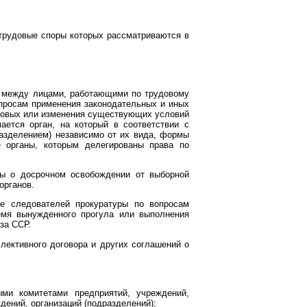
 трудовые споры которых рассматриваются в
х между лицами, работающими по трудовому
вопросам применения законодательных и иных
у новых или изменения существующих условий
ается орган, на который в соответствии с
разделением) независимо от их вида, формы
е органы, которым делегированы права по
ры о досрочном освобождении от выборной
органов.
же следователей прокуратуры по вопросам
емя вынужденного прогула или выполнения
за ССР.
лективного договора и других соглашений о
ыми комитетами предприятий, учреждений,
дений, организаций (подразделений);