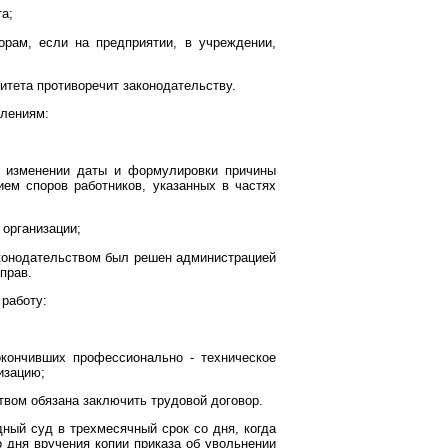
а;
рам, если на предприятии, в учреждении,
итета противоречит законодательству.
влениям:
об изменении даты и формулировки причины
ем споров работников, указанных в частях
 организации;
аконодательством был решен администрацией
прав.
 работу:
кончивших профессионально - техническое
изацию;
твом обязана заключить трудовой договор.
дный суд в трехмесячный срок со дня, когда
о дня вручения копии приказа об увольнении