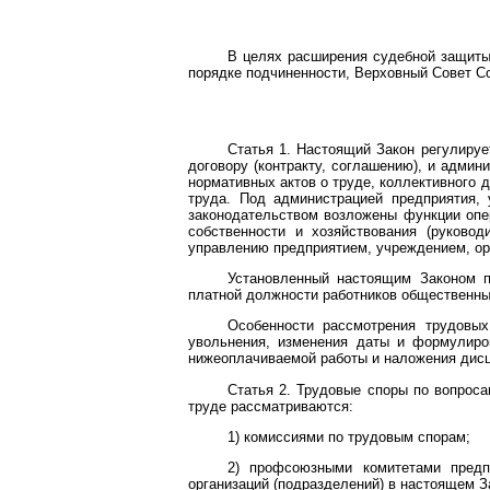
В целях расширения судебной защиты 
порядке подчиненности, Верховный Совет С
Статья 1. Настоящий Закон регулиру
договору (контракту, соглашению), и админ
нормативных актов о труде, коллективного 
труда. Под администрацией предприятия, 
законодательством возложены функции опер
собственности и хозяйствования (руково
управлению предприятием, учреждением, ор
Установленный настоящим Законом п
платной должности работников общественных
Особенности рассмотрения трудовых
увольнения, изменения даты и формулиро
нижеоплачиваемой работы и наложения дис
Статья 2. Трудовые споры по вопроса
труде рассматриваются:
1) комиссиями по трудовым спорам;
2) профсоюзными комитетами предпр
организаций (подразделений) в настоящем З