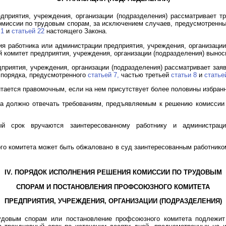
дприятия, учреждения, организации (подразделения) рассматривает т
омиссии по трудовым спорам, за исключением случаев, предусмотренн
 1
и
статьей 22
настоящего Закона.
ия работника или администрации предприятия, учреждения, организации
комитет предприятия, учреждения, организации (подразделения) вынос
приятия, учреждения, организации (подразделения) рассматривает зая
 порядка, предусмотренного
статьей 7,
частью третьей
статьи 8
и
статье
тается правомочным, если на нем присутствует более половины избранн
та должно отвечать требованиям, предъявляемым к решению комисси
й срок вручаются заинтересованному работнику и администрации
го комитета может быть обжаловано в суд заинтересованным работнико
IV. ПОРЯДОК ИСПОЛНЕНИЯ РЕШЕНИЯ КОМИССИИ ПО ТРУДОВЫМ
СПОРАМ И ПОСТАНОВЛЕНИЯ ПРОФСОЮЗНОГО КОМИТЕТА
ПРЕДПРИЯТИЯ, УЧРЕЖДЕНИЯ, ОРГАНИЗАЦИИ (ПОДРАЗДЕЛЕНИЯ)
удовым спорам или постановление профсоюзного комитета подлежит