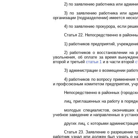
2) по заявлению работника или админи
3) по заявлению работника или адм
организации (подразделении) имеется неск
4) по заявлению прокурора, если реш
Статья 22. Непосредственно в районн
1) работников предприятий, учреждени
2) работников о восстановлении на 
увольнения, об оплате за время вынужден
второй и третьей
статьи 1
и в части второй
с
З) администрации о возмещении работ
4) работников по вопросу применения
и профсоюзным комитетом предприятия, учр
Непосредственно в районных (городски
лиц, приглашенных на работу в порядк
молодых специалистов, окончивших 
учебное заведение и направленных в устано
других лиц, с которыми администрация
Статья 23. Заявление о разрешении т
работник узнал или должен был узнать о на