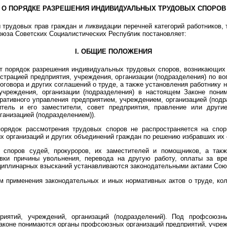
О ПОРЯДКЕ РАЗРЕШЕНИЯ ИНДИВИДУАЛЬНЫХ ТРУДОВЫХ СПОРОВ
трудовых прав граждан и ликвидации перечней категорий работников,
оюза Советских Социалистических Республик постановляет:
I. ОБЩИЕ ПОЛОЖЕНИЯ
ет порядок разрешения индивидуальных трудовых споров, возникающи
истрацией предприятия, учреждения, организации (подразделения) по 
договора и других соглашений о труде, а также установления работник
учреждения, организации (подразделения) в настоящем Законе поним
ативного управления предприятием, учреждением, организацией (под
дитель и его заместители, совет предприятия, правление или други
ганизацией (подразделением)).
орядок рассмотрения трудовых споров не распространяется на спо
 организаций и других объединений граждан по решению избравших их 
 споров судей, прокуроров, их заместителей и помощников, а так
вки причины увольнения, перевода на другую работу, оплаты за вр
циплинарных взысканий устанавливаются законодательными актами Сою
м применения законодательных и иных нормативных актов о труде, кол
иятий, учреждений, организаций (подразделений). Под профсоюзн
аконе понимаются органы профсоюзных организаций предприятий, учреж