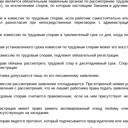
ам является обязательным первичным органом по рассмотрению трудов
х), за исключением споров, по которым настоящим Законом и другим
ю в комиссии по трудовым спорам, если работник самостоятельно ил
л разногласия при непосредственных переговорах с администраци
 в комиссию по трудовым спорам в трехмесячный срок со дня, когда о
ам установленного срока комиссия по трудовым спорам может его восст
комиссию по трудовым спорам, подлежит обязательной регистрации.
рам обязана рассмотреть трудовой спор в десятидневный срок. Спор 
нистрации.
отника допускается лишь по его письменному заявлению.
омиссии рассмотрение заявления откладывается. При вторичной неявке 
явления с рассмотрения, что не лишает работника права подать заявлен
удовым спорам считается правомочным, если на нем присутствует не
нистрация имеют право заявить мотивированный отвод любому чле
исутствующих на заседании.
порам ведется протокол, который подписывается председателем или за