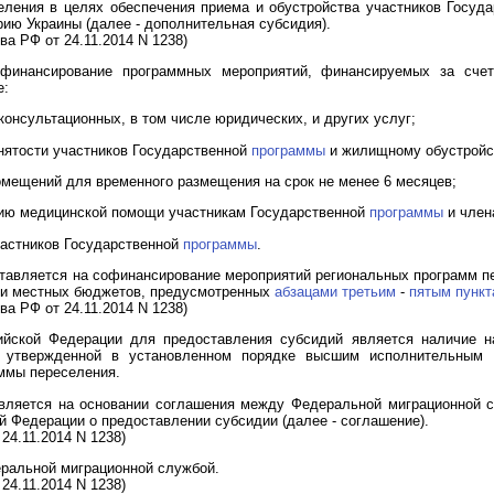
ления в целях обеспечения приема и обустройства участников Госуд
ию Украины (далее - дополнительная субсидия).
а РФ от 24.11.2014 N 1238)
офинансирование программных мероприятий, финансируемых за счет
е:
онсультационных, в том числе юридических, и других услуг;
анятости участников Государственной
программы
и жилищному обустройст
мещений для временного размещения на срок не менее 6 месяцев;
нию медицинской помощи участникам Государственной
программы
и член
астников Государственной
программы
.
ставляется на софинансирование мероприятий региональных программ п
 и местных бюджетов, предусмотренных
абзацами третьим
-
пятым пункт
а РФ от 24.11.2014 N 1238)
ийской Федерации для предоставления субсидий является наличие н
 утвержденной в установленном порядке высшим исполнительным о
ммы переселения.
твляется на основании соглашения между Федеральной миграционной 
й Федерации о предоставлении субсидии (далее - соглашение).
24.11.2014 N 1238)
ральной миграционной службой.
24.11.2014 N 1238)