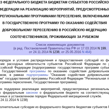
ИЗ ФЕДЕРАЛЬНОГО БЮДЖЕТА БЮДЖЕТАМ СУБЪЕКТОВ РОССИЙСКО
ФЕДЕРАЦИИ НА РЕАЛИЗАЦИЮ МЕРОПРИЯТИЙ, ПРЕДУСМОТРЕННЫ
РЕГИОНАЛЬНЫМИ ПРОГРАММАМИ ПЕРЕСЕЛЕНИЯ, ВКЛЮЧЕННЫМИ
В ГОСУДАРСТВЕННУЮ ПРОГРАММУ ПО ОКАЗАНИЮ СОДЕЙСТВИЯ
ДОБРОВОЛЬНОМУ ПЕРЕСЕЛЕНИЮ В РОССИЙСКУЮ ФЕДЕРАЦИЮ
СООТЕЧЕСТВЕННИКОВ, ПРОЖИВАЮЩИХ ЗА РУБЕЖОМ
Список изменяющих документов
(в ред. Постановлений Правительства РФ от 17.03.2014
N 199
,
от 24.11.2014
N 1238
, от 25.05.2016
N 464
)
порядок и условия распределения и предоставления субсидий из ф
ние расходных обязательств субъектов Российской Федерации по 
ссийской Федерации (подпрограммах государственных программ субъе
е Государственной
программы
по оказанию содействия добровольно
бежом, в рамках
подпрограммы
"Оказание содействия добровольно
м" государственной программы Российской Федерации "Региональная 
рограмма переселения, Государственная программа).
ях поддержки реализации мероприятий, предусмотренных региональн
ных федеральным
законом
о федеральном бюджете на соответствующи
нных в установленном порядке Федеральной миграционной службе.
24.11.2014 N 1238)
ополнительные
субсидии
из федерального бюджета бюджетам субъектов 