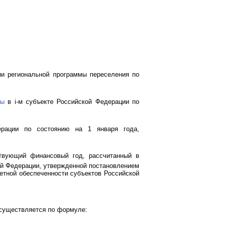
ии региональной программы переселения по
мы
в i-м субъекте Российской Федерации по
ерации по состоянию на 1 января года,
ствующий финансовый год, рассчитанный в
ой Федерации, утвержденной постановлением
етной обеспеченности субъектов Российской
осуществляется по формуле: