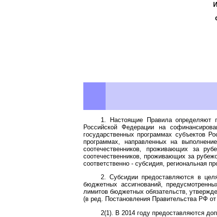
1. Настоящие Правила определяют 
Российской Федерации на софинансирова
государственных программах субъектов Ро
программах, направленных на выполнени
соотечественников, проживающих за ру
соотечественников, проживающих за рубежо
соответственно - субсидия, региональная п
2. Субсидии предоставляются в цел
бюджетных ассигнований, предусмотрен
лимитов бюджетных обязательств, утвержде
(в ред.
Постановления
Правительства РФ от 
2(1). В 2014 году предоставляются д