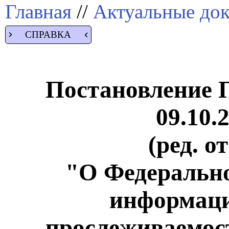
Главная
//
Актуальные до
СПРАВКА
Постановление 
09.10.
(ред. о
"О Федерально
информаци
прослеживаемост