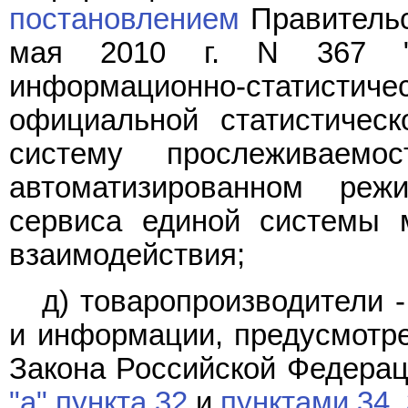
постановлением
Правительс
мая 2010 г. N 367 "О
информационно-статист
официальной статистичес
систему прослеживаемо
автоматизированном реж
сервиса единой системы м
взаимодействия;
д) товаропроизводители 
и информации, предусмот
Закона Российской Федерац
"а" пункта 32
и
пунктами 34
,