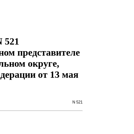
N 521
ном представителе
льном округе,
дерации от 13 мая
N 521