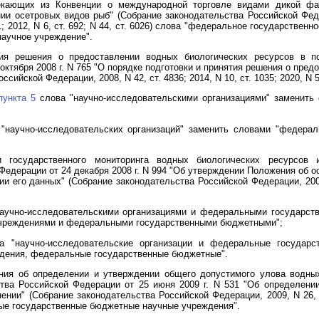
текающих из Конвенции о международной торговле видами дикой ф
нии осетровых видов рыб" (Собрание законодательства Российской Федер
1101; 2012, N 6, ст. 692; N 44, ст. 6026) слова "федеральное государстве
аучное учреждение".
ия решения о предоставлении водных биологических ресурсов в по
октября 2008 г. N 765 "О порядке подготовки и принятия решения о пред
ийской Федерации, 2008, N 42, ст. 4836; 2014, N 10, ст. 1035; 2020, N 52
пункта 5
слова "научно-исследовательскими организациями" заменить
"научно-исследовательских организаций" заменить словами "федера
государственного мониторинга водных биологических ресурсов 
едерации от 24 декабря 2008 г. N 994 "Об утверждении Положения об 
 его данных" (Собрание законодательства Российской Федерации, 2009, 
аучно-исследовательскими организациями и федеральными государст
чреждениями и федеральными государственными бюджетными";
 "научно-исследовательские организации и федеральные государс
дения, федеральные государственные бюджетные".
ия об определении и утверждении общего допустимого улова водных 
тва Российской Федерации от 25 июня 2009 г. N 531 "Об определени
ении" (Собрание законодательства Российской Федерации, 2009, N 26, 
ые государственные бюджетные научные учреждения".