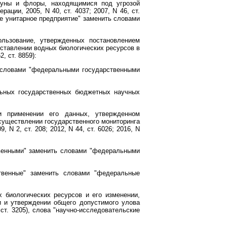
ауны и флоры, находящимися под угрозой
ации, 2005, N 40, ст. 4037; 2007, N 46, ст.
нное унитарное предприятие" заменить словами
льзование, утвержденных постановлением
оставлении водных биологических ресурсов в
, ст. 8859):
 словами "федеральными государственными
льных государственных бюджетных научных
и применении его данных, утвержденном
осуществлении государственного мониторинга
N 2, ст. 208; 2012, N 44, ст. 6026; 2016, N
венными" заменить словами "федеральными
твенные" заменить словами "федеральные
биологических ресурсов и его изменении,
и и утверждении общего допустимого улова
ст. 3205), слова "научно-исследовательские