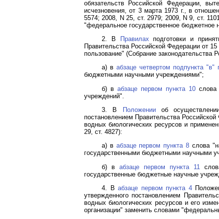
обязательств Российской Федерации, вы
исчезновения, от 3 марта 1973 г., в отноше
5574; 2008, N 25, ст. 2979; 2009, N 9, ст. 
"федеральное государственное бюджетное н
2. В
Правилах
подготовки и принят
Правительства Российской Федерации от 15 
пользование" (Собрание законодательства Росс
а) в
абзаце четвертом подпункта "в" 
бюджетными научными учреждениями";
б) в
абзаце первом пункта 10
слова 
учреждений".
3. В
Положении
об осуществлении 
постановлением Правительства Российской Ф
водных биологических ресурсов и применении
29, ст. 4827):
а) в
абзаце первом пункта 8
слова "н
государственными бюджетными научными у
б) в
абзаце первом пункта 11
слова
государственные бюджетные научные учреж
4. В
абзаце первом пункта 4
Положен
утвержденного постановлением Правительс
водных биологических ресурсов и его измен
организации" заменить словами "федеральн