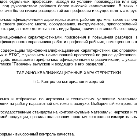
ядов отдельных профессий, исходя из условий производства или хар
я под руководством рабочего более высокой квалификации. В таких 
очими более низких разрядов той же профессии и осуществлять это рук
о-квалификационными характеристиками, рабочие должны также выполн
е своего рабочего места, оборудования, инструментов, приспособлен
нтации, а также должны знать виды брака, причины и способы его пред
икационными характеристиками, присвоения и повышения разрядов, 
фикационного справочника работ и профессий рабочих, помещенных в 
 содержащим тарифно-квалификационные характеристики, как справочн
ых в ЕТКС, с указанием наименований профессий по ранее действовав
 действовавшими тарифно-квалификационными справочниками, с указа
 также "Перечень выпусков и входящих в них разделов".
ТАРИФНО-КВАЛИФИКАЦИОННЫЕ ХАРАКТЕРИСТИКИ
§ 1. Контролер материалов и изделий
риемка и отбраковка по чертежам и техническим условиям материало
ющих на работу парашютной системы в воздухе. Выборочный контроль ш
 государственные стандарты на контролируемые материалы; чертежи и т
яемой продукции; правила пользования простым контрольно-измерительн
формы - выборочный контроль качества.