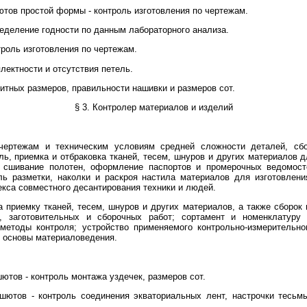
ютов простой формы - контроль изготовления по чертежам.
ределение годности по данным лабораторного анализа.
троль изготовления по чертежам.
лектности и отсутствия петель.
итных размеров, правильности нашивки и размеров сот.
§ 3. Контролер материалов и изделий
 чертежам и техническим условиям средней сложности деталей, сб
ль, приемка и отбраковка тканей, тесем, шнуров и других материалов 
 сшивание полотен, оформление паспортов и промерочных ведомосте
ль разметки, наколки и раскроя настила материалов для изготовлен
кса совместного десантирования техники и людей.
а приемку тканей, тесем, шнуров и других материалов, а также сборок
я, заготовительных и сборочных работ; сортамент и номенклатур
методы контроля; устройство применяемого контрольно-измерительно
, основы материаловедения.
ютов - контроль монтажа уздечек, размеров сот.
шютов - контроль соединения экваториальных лент, настрочки тесь