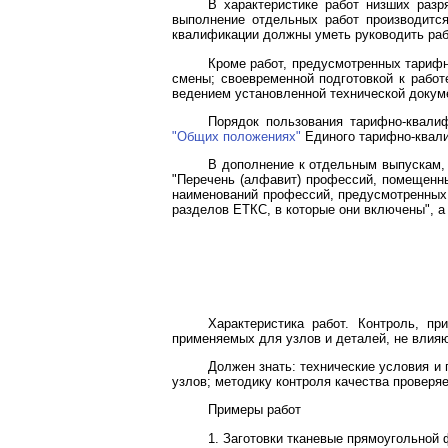
В характеристике работ низших разр
выполнение отдельных работ производитс
квалификации должны уметь руководить раб
Кроме работ, предусмотренных тарифн
смены; своевременной подготовкой к работ
ведением установленной технической докуме
Порядок пользования тарифно-квалиф
"Общих положениях"
Единого тарифно-квали
В дополнение к отдельным выпускам,
"Перечень (алфавит) профессий, помещенн
наименований профессий, предусмотренных
разделов ЕТКС, в которые они включены", а
Характеристика работ. Контроль, п
применяемых для узлов и деталей, не влия
Должен знать: технические условия и
узлов; методику контроля качества провер
Примеры работ
1. Заготовки тканевые прямоугольной 