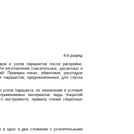
4-й разряд
орок и узлов парашютов после раскройно-
для изготовления спасательных, десантных и
й. Проверка лекал, обмеловок, раскладок
ия парашютов, предназначенных для спуска
 и узлов парашюта, их назначение и условия
у применяемых материалов; виды покрытий
го инструмента; правила чтения сборочных
мы в одно и два сложения с усилительными