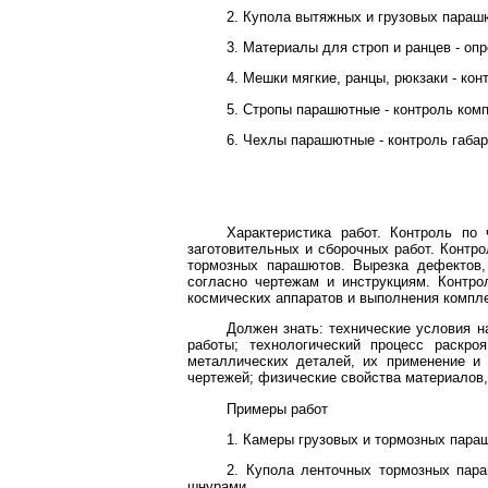
2. Купола вытяжных и грузовых параш
3. Материалы для строп и ранцев - оп
4. Мешки мягкие, ранцы, рюкзаки - кон
5. Стропы парашютные - контроль комп
6. Чехлы парашютные - контроль габар
Характеристика работ. Контроль по
заготовительных и сборочных работ. Контро
тормозных парашютов. Вырезка дефектов,
согласно чертежам и инструкциям. Контро
космических аппаратов и выполнения компле
Должен знать: технические условия н
работы; технологический процесс раскро
металлических деталей, их применение и 
чертежей; физические свойства материалов
Примеры работ
1. Камеры грузовых и тормозных параш
2. Купола ленточных тормозных пара
шнурами.