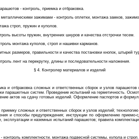
арашютов - контроль, приемка и отбраковка.
 металлическими зажимами - контроль оплетки, монтажа замков, зажимо
ажа строп, пружин и куполов.
троль высоты пружин, внутренних шнуров и качества отстрочки тесем.
троль монтажа куполов, строп и нашивки карманов.
итных размеров, правильности и качества постановки кнопок, штырей тур
троль лент на перекрутку, длины и последовательности наложения.
§ 4. Контролер материалов и изделий
емка и отбраковка сложных и ответственных сборок и узлов парашютов 
дки парашютных систем. Проведение испытаний на герметичность. Осмо
ние актов на сдачу готовых изделий. Оформление паспортов и формуля
а приемку сложных и ответственных сборок и узлов изделий; технологи
вения и способы предупреждения; инструкции по оформлению приемо-с
е, эксплуатации и наземных испытаний парашютов; правила комплектаци
- контроль комплектности, монтажа подвесной системы, купола и строп.