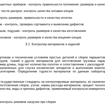
шютных приборов - контроль правильности положения, размеров и качес
 после раскроя, контроль качества оплавки концов.
троль размеров, правильности и качества оплетки.
е - контроль, проверка сортамента и выявление дефектов.
ьев, подушек - контроль размеров и качества изготовления.
юкзаков - контроль размеров и качества вощения концов.
§ 2. Контролер материалов и изделий
ертежам и техническим условиям простых деталей и сборок парашютов
нуров, тканей и других материалов для изготовления грузовых пар
мер длины, подсчет количества полотен и сопоставление с раскладкой
азначенных для спуска космических аппаратов и выполнения компле
категориям. Определение годности материалов по данным лаборат
 государственные стандарты на контролируемые материалы; их назначен
изготовление сборок, узлов; нормы расхода материалов, процент технол
ачества; виды и причины дефектов; применяемый контрольно-измерител
контроль режимов нагрузки при сборке.