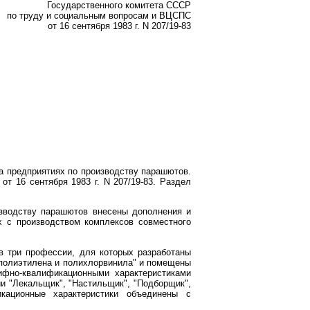
Государственного комитета СССР
по труду и социальным вопросам и ВЦСПС
от 16 сентября 1983 г. N 207/19-83
а предприятиях по производству парашютов.
 16 сентября 1983 г. N 207/19-83. Раздел
изводству парашютов внесены дополнения и
х с производством комплексов совместного
в три профессии, для которых разработаны
 полиэтилена и полихлорвинила" и помещены
ифно-квалификационными характеристиками
и "Лекальщик", "Настильщик", "Подборщик",
ационные характеристики объединены с