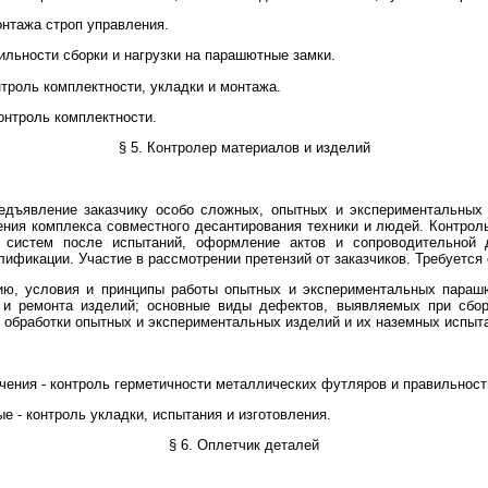
онтажа строп управления.
ильности сборки и нагрузки на парашютные замки.
троль комплектности, укладки и монтажа.
онтроль комплектности.
§ 5. Контролер материалов и изделий
редъявление заказчику особо сложных, опытных и экспериментальны
ения комплекса совместного десантирования техники и людей. Контроль
систем после испытаний, оформление актов и сопроводительной д
лификации. Участие в рассмотрении претензий от заказчиков. Требуется
цию, условия и принципы работы опытных и экспериментальных параш
а и ремонта изделий; основные виды дефектов, выявляемых при сбор
 обработки опытных и экспериментальных изделий и их наземных испыт
чения - контроль герметичности металлических футляров и правильност
е - контроль укладки, испытания и изготовления.
§ 6. Оплетчик деталей