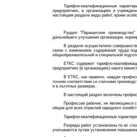
Тарифно-квалификационные характер
предприятиях, в организациях и учрежден
настоящем разделе виды работ, кроме особо
Раздел "Парашютное производство"
дальнейшего улучшения организации, норми
В разделе осуществлено совершенств
связи с изменением содержания труда под 
общеобразовательной и специальной подгот
ЕТКС содержит тарифно-квалификаци
предприятиях (в организациях) какого минис
В ЕТКС, как правило, каждая профес
точном соответствии со списками производс
и в льготных размерах.
В настоящий раздел включены професс
Профессии рабочих, не являющиеся сп
общие для всех отраслей народного хозяйст
Тарифно-квалификационные характерис
Разряды работ установлены по их слож
учитываются путем установления повышенн