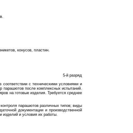
в.
никетов, конусов, пластин.
5-й разряд
в соответствии с техническими условиями и
тр парашютов после комплексных испытаний.
ров на готовые изделия. Требуется среднее
ю контроля парашютов различных типов; виды
даточной документации и производственной
и изделий и условия их работы.