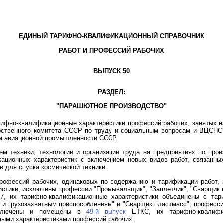
ЕДИНЫЙ ТАРИФНО-КВАЛИФИКАЦИОННЫЙ СПРАВОЧНИК
РАБОТ И ПРОФЕССИЙ РАБОЧИХ
ВЫПУСК 50
РАЗДЕЛ:
"ПАРАШЮТНОЕ ПРОИЗВОДСТВО"
ифно-квалификационные характеристики профессий рабочих, занятых н
ственного комитета СССР по труду и социальным вопросам и ВЦСПС от
ом авиационной промышленности СССР.
ем техники, технологии и организации труда на предприятиях по про
ационных характеристик с включением новых видов работ, связанны
в для спуска космической техники.
офессий рабочих, одинаковых по содержанию и тарификации работ, 
стики; исключены профессии "Промывальщик", "Заплетчик", "Сварщик
, их тарифно-квалификационные характеристики объединены с тар
 и грузозахватным приспособлениям" и "Сварщик пластмасс"; професси
исключены и помещены в
49-й выпуск
ЕТКС, их тарифно-квалифик
ыми характеристиками профессий рабочих.