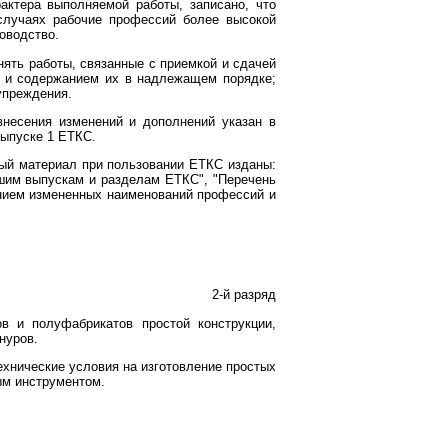
актера выполняемой работы, записано, что
случаях рабочие профессий более высокой
оводство.
ять работы, связанные с приемкой и сдачей
ий и содержанием их в надлежащем порядке;
упреждения.
внесения изменений и дополнений указан в
выпуске 1 ЕТКС.
ый материал при пользовании ЕТКС изданы:
шим выпускам и разделам ЕТКС", "Перечень
нием измененных наименований профессий и
2-й разряд
в и полуфабрикатов простой конструкции,
нуров.
ехнические условия на изготовление простых
ым инструментом.