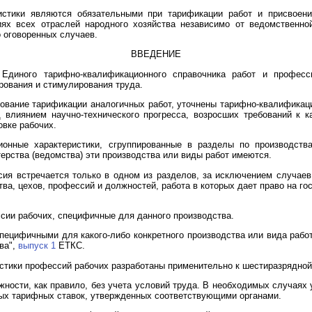
истики являются обязательными при тарификации работ и присвоен
иях всех отраслей народного хозяйства независимо от ведомственно
 оговоренных случаев.
ВВЕДЕНИЕ
 Единого тарифно-квалификационного справочника работ и професс
рования и стимулирования труда.
ование тарификации аналогичных работ, уточнены тарифно-квалификац
влиянием научно-технического прогресса, возросших требований к к
овке рабочих.
онные характеристики, сгруппированные в разделы по производства
терства (ведомства) эти производства или виды работ имеются.
сия встречается только в одном из разделов, за исключением случае
тва, цехов, профессий и должностей, работа в которых дает право на г
ии рабочих, специфичные для данного производства.
ецифичными для какого-либо конкретного производства или вида рабо
ва",
выпуск 1
ЕТКС.
тики профессий рабочих разработаны применительно к шестиразрядной
ности, как правило, без учета условий труда. В необходимых случаях у
ых тарифных ставок, утвержденных соответствующими органами.