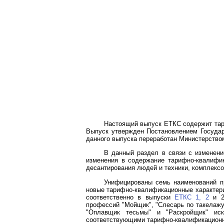
Настоящий выпуск ЕТКС содержит тар
Выпуск утвержден Постановлением Государ
данного выпуска переработан Министерств
В данный раздел в связи с изменени
изменения в содержание тарифно-квалифик
десантирования людей и техники, комплексо
Унифицированы семь наименований пр
новые тарифно-квалификационные характери
соответственно в выпуски
ЕТКС 1,
2
и 27
профессий "Мойщик", "Слесарь по такелажу
"Оплавщик тесьмы" и "Раскройщик" 
соответствующими тарифно-квалификационн