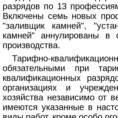
разрядов по 13 профессия
Включены семь новых проф
"заливщик камней", "уст
камней" аннулированы в 
производства.
Тарифно-квалификацио
обязательными при тар
квалификационных разряд
организациях и учрежде
хозяйства независимо от в
имеются указанные в наст
виды работ, кроме особо ог