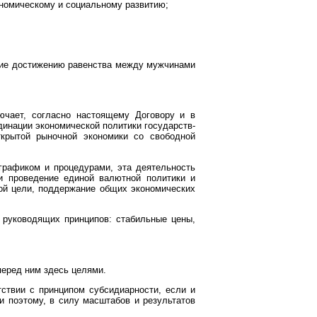
ономическому и социальному развитию;
твие достижению равенства между мужчинами
ючает, согласно настоящему Договору и в
динации экономической политики государств-
ткрытой рыночной экономики со свободной
графиком и процедурами, эта деятельность
и проведение единой валютной политики и
той цели, поддержание общих экономических
 руководящих принципов: стабильные цены,
еред ним здесь целями.
ствии с принципом субсидиарности, если и
и поэтому, в силу масштабов и результатов