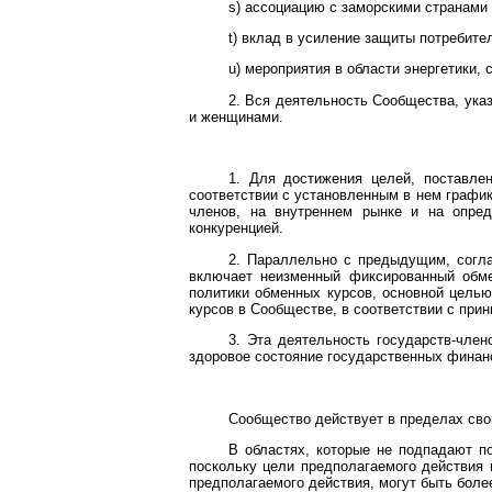
s) ассоциацию с заморскими странами
t) вклад в усиление защиты потребите
u) мероприятия в области энергетики,
2. Вся деятельность Сообщества, ука
и женщинами.
1. Для достижения целей, поставл
соответствии с установленным в нем график
членов, на внутреннем рынке и на опред
конкуренцией.
2. Параллельно с предыдущим, согла
включает неизменный фиксированный обме
политики обменных курсов, основной целью
курсов в Сообществе, в соответствии с при
3. Эта деятельность государств-чле
здоровое состояние государственных финан
Сообщество действует в пределах св
В областях, которые не подпадают п
поскольку цели предполагаемого действия 
предполагаемого действия, могут быть бол