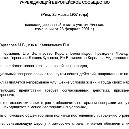
УЧРЕЖДАЮЩИЙ ЕВРОПЕЙСКОЕ СООБЩЕСТВО
(Рим, 25 марта 1957 года)
(консолидированный текст с учетом Ниццких
изменений от 26 февраля 2001 г.)
Каргалова М.В., к.ю.н. Калиниченко П.А.
 Германия, Его Величество Король Бельгийцев, Президент Францу
ликая Герцогиня Люксембургская, Ее Величество Королева Нидерландов
я все более тесного союза европейских народов,
циальный прогресс своих стран путем общих действий, направленных н
силий является непрерывное улучшение условий жизни и труда своих на
твующих препятствий требует согласованных действий, призванн
уренцию,
ство экономики своих стран и обеспечить ее гармоничное развитие п
, находящихся в менее благоприятных условиях,
ть с помощью общей торговой политики постепенному устранению огран
ть, связывающую Европу и заморские страны, и желая обеспечить их