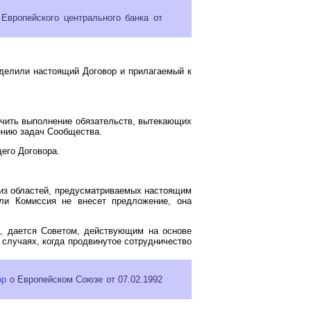
Европейского центрального банка от
аделили настоящий Договор и прилагаемый к
ечить выполнение обязательств, вытекающих
ению задач Сообщества.
его Договора.
 из областей, предусматриваемых настоящим
сли Комиссия не внесет предложение, она
е, дается Советом, действующим на основе
случаях, когда продвинутое сотрудничество
ор
о Европейском Союзе от 07.02.1992