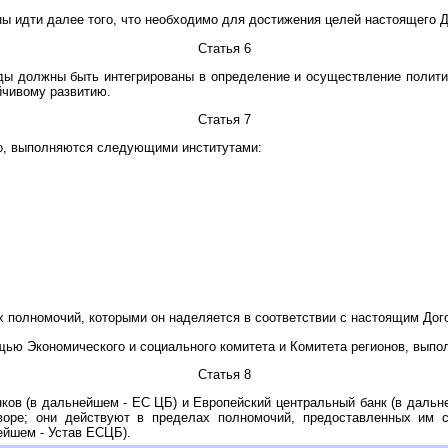
 идти далее того, что необходимо для достижения целей настоящего Д
Статья 6
ы должны быть интегрированы в определение и осуществление политик
йчивому развитию.
Статья 7
во, выполняются следующими институтами:
х полномочий, которыми он наделяется в соответствии с настоящим Дог
щью Экономического и социального комитета и Комитета регионов, вып
Статья 8
ков (в дальнейшем - ЕС ЦБ) и Европейский центральный банк (в дальн
оре; они действуют в пределах полномочий, предоставленных им с
йшем - Устав ЕСЦБ).