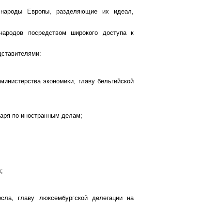
 народы Европы, разделяющие их идеал,
народов посредством широкого доступа к
дставителями:
министерства экономики, главу бельгийской
таря по иностранным делам;
;
осла, главу люксембургской делегации на