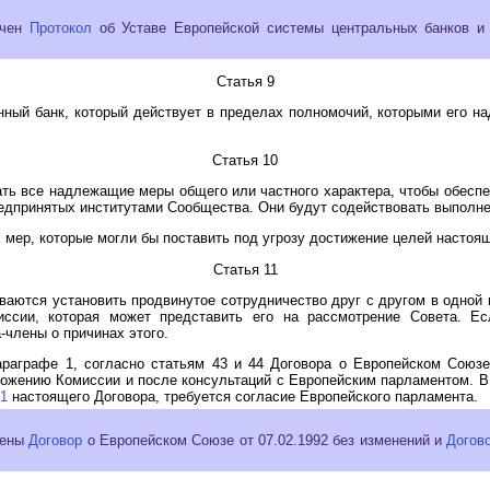
ючен
Протокол
об Уставе Европейской системы центральных банков и 
Статья 9
ный банк, который действует в пределах полномочий, которыми его н
Статья 10
ть все надлежащие меры общего или частного характера, чтобы обесп
предпринятых институтами Сообщества. Они будут содействовать выполн
мер, которые могли бы поставить под угрозу достижение целей настоящ
Статья 11
еваются установить продвинутое сотрудничество друг с другом в одной
ссии, которая может представить его на рассмотрение Совета. Е
члены о причинах этого.
араграфе 1, согласно статьям 43 и 44 Договора о Европейском Союз
ожению Комиссии и после консультаций с Европейским парламентом. В 
51
настоящего Договора, требуется согласие Европейского парламента.
чены
Договор
о Европейском Союзе от 07.02.1992 без изменений и
Догов