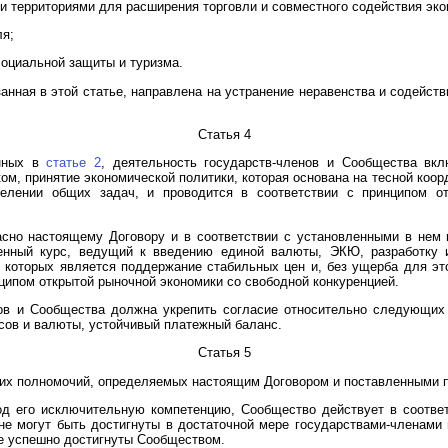
 и территориями для расширения торговли и совместного содействия эк
ля;
 социальной защиты и туризма.
занная в этой статье, направлена на устранение неравенства и содейс
Статья 4
енных в
статье 2
, деятельность государств-членов и Сообщества вкл
ом, принятие экономической политики, которая основана на тесной коор
елении общих задач, и проводится в соответствии с принципом о
сно настоящему Договору и в соответствии с установленными в нем 
нный курс, ведущий к введению единой валюты, ЭКЮ, разработку 
 которых является поддержание стабильных цен и, без ущерба для э
нципом открытой рыночной экономики со свободной конкуренцией.
нов и Сообщества должна укрепить согласие относительно следующих
сов и валюты, устойчивый платежный баланс.
Статья 5
оих полномочий, определяемых настоящим Договором и поставленными п
од его исключительную компетенцию, Сообщество действует в соответ
не могут быть достигнуты в достаточной мере государствами-членами 
ее успешно достигнуты Сообществом.