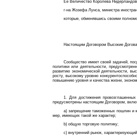
Ее Величество Королева Нидерландов
г-на Жозефа Лунса, министра иностра
которые, обменявшись своими полном
Настоящим Договором Высокие Догова
Сообщество имеет своей задачей, пос
политики или деятельности, предусмотрен
развитию экономической деятельности, вы
росту, высокому уровню конкурентоспособн
повышению уровня и качества жизни, эконо
1. Для достижения провозглашенны
предусмотрены настоящим Договором, вклю
a) запрещение таможенных пошлин и к
мер, имеющих такой же характер;
b) общую торговую политику;
c) внутренний рынок, характеризующи