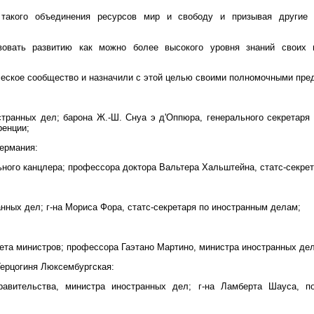
 такого объединения ресурсов мир и свободу и призывая другие
вовать развитию как можно более высокого уровня знаний своих 
еское сообщество и назначили с этой целью своими полномочными пре
странных дел; барона Ж.-Ш. Снуа э д'Оппюра, генерального секретаря 
ренции;
ермания:
ного канцлера; профессора доктора Вальтера Хальштейна, статс-секре
анных дел; г-на Мориса Фора, статс-секретаря по иностранным делам;
вета министров; профессора Гаэтано Мартино, министра иностранных дел
ерцогиня Люксембургская:
авительства, министра иностранных дел; г-на Ламберта Шауса, п