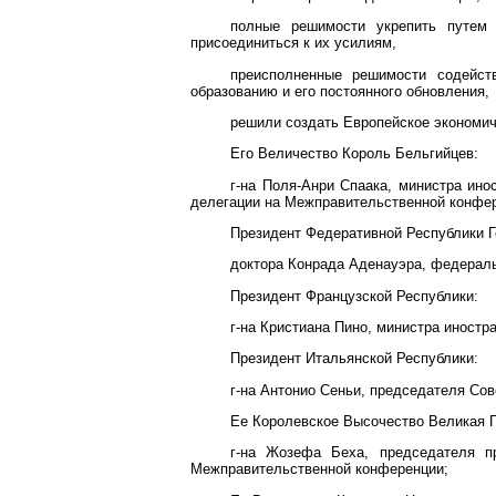
полные решимости укрепить путем
присоединиться к их усилиям,
преисполненные решимости содейст
образованию и его постоянного обновления,
решили создать Европейское экономич
Его Величество Король Бельгийцев:
г-на Поля-Анри Спаака, министра ино
делегации на Межправительственной конфе
Президент Федеративной Республики Г
доктора Конрада Аденауэра, федераль
Президент Французской Республики:
г-на Кристиана Пино, министра иностр
Президент Итальянской Республики:
г-на Антонио Сеньи, председателя Со
Ее Королевское Высочество Великая Г
г-на Жозефа Беха, председателя пр
Межправительственной конференции;