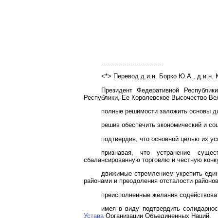
--------------------------------
<*> Перевод д.и.н. Борко Ю.А., д.и.н. 
Президент Федеративной Республики
Республики, Ее Королевское Высочество Ве
полные решимости заложить основы дл
решив обеспечить экономический и со
подтвердив, что основной целью их у
признавая, что устранение сущес
сбалансированную торговлю и честную конк
движимые стремлением укрепить един
районами и преодоления отсталости районов
преисполненные желания содействова
имея в виду подтвердить солидарнос
Устава
Организации Объединенных Наций,