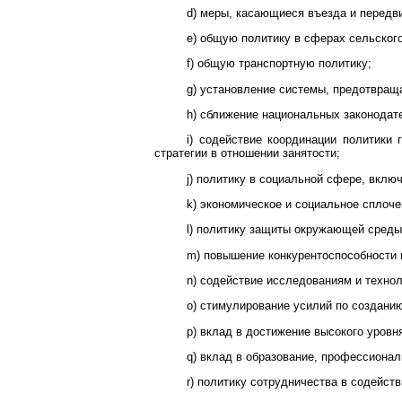
d) меры, касающиеся въезда и передв
e) общую политику в сферах сельского
f) общую транспортную политику;
g) установление системы, предотвращ
h) сближение национальных законодат
i) содействие координации политики
стратегии в отношении занятости;
j) политику в социальной сфере, вклю
k) экономическое и социальное сплоче
l) политику защиты окружающей среды
m) повышение конкурентоспособности
n) содействие исследованиям и техно
o) стимулирование усилий по создани
p) вклад в достижение высокого уровн
q) вклад в образование, профессионал
r) политику сотрудничества в содейст