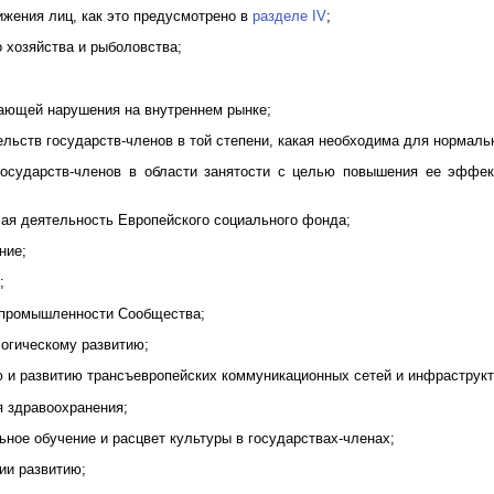
ижения лиц, как это предусмотрено в
разделе IV
;
 хозяйства и рыболовства;
ающей нарушения на внутреннем рынке;
ельств государств-членов в той степени, какая необходима для нормал
 государств-членов в области занятости с целью повышения ее эффек
чая деятельность Европейского социального фонда;
ние;
;
 промышленности Сообщества;
логическому развитию;
ю и развитию трансъевропейских коммуникационных сетей и инфраструк
я здравоохранения;
ьное обучение и расцвет культуры в государствах-членах;
вии развитию;