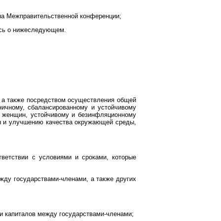
 на Межправительственной конференции;
ись о нижеследующем.
, а также посредством осуществления общей
ничному, сбалансированному и устойчивому
и женщин, устойчивому и безинфляционному
ты и улучшению качества окружающей среды,
ветствии с условиями и сроками, которые
жду государствами-членами, а также других
 и капиталов между государствами-членами;