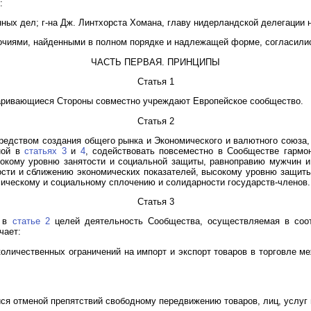
:
нных дел; г-на Дж. Линтхорста Хомана, главу нидерландской делегации
очиями, найденными в полном порядке и надлежащей форме, согласил
ЧАСТЬ ПЕРВАЯ. ПРИНЦИПЫ
Статья 1
ривающиеся Стороны совместно учреждают Европейское сообщество.
Статья 2
редством создания общего рынка и Экономического и валютного союза
ной в
статьях 3
и
4
, содействовать повсеместно в Сообществе гармо
сокому уровню занятости и социальной защиты, равноправию мужчин 
ости и сближению экономических показателей, высокому уровню защи
мическому и социальному сплочению и солидарности государств-членов.
Статья 3
х в
статье 2
целей деятельность Сообщества, осуществляемая в соот
чает:
оличественных ограничений на импорт и экспорт товаров в торговле ме
йся отменой препятствий свободному передвижению товаров, лиц, услуг