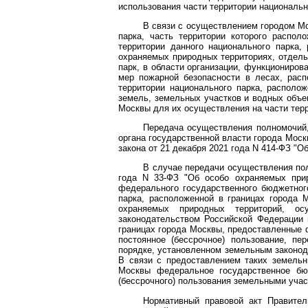
использования части территории национальн
В связи с осуществлением городом Мо
парка, часть территории которого распол
территории данного национального парка
охраняемых природных территориях, отдель
парк, в области организации, функциониров
мер пожарной безопасности в лесах, расп
территории национального парка, располо
земель, земельных участков и водных объе
Москвы для их осуществления на части терр
Передача осуществления полномочий,
органа государственной власти города Мо
закона от 21 декабря 2021 года N 414-ФЗ "
В случае передачи осуществления по
года N 33-ФЗ "Об особо охраняемых при
федерального государственного бюджетног
парка, расположенной в границах города 
охраняемых природных территорий, о
законодательством Российской Федерации 
границах города Москвы, предоставленные
постоянное (бессрочное) пользование, п
порядке, установленном земельным закон
В связи с предоставлением таких земельн
Москвы федеральное государственное бю
(бессрочного) пользования земельными учас
Нормативный правовой акт Правител