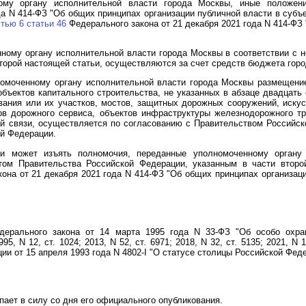
ному органу исполнительной власти города Москвы, иные положен
да N 414-ФЗ "Об общих принципах организации публичной власти в субъ
тью 6 статьи 46
Федерального закона от 21 декабря 2021 года N 414-ФЗ
ному органу исполнительной власти города Москвы в соответствии с 
торой настоящей статьи, осуществляются за счет средств бюджета гор
омоченному органу исполнительной власти города Москвы размещение 
бъектов капитального строительства, не указанных в абзаце двадцать
вания или их участков, мостов, защитных дорожных сооружений, иску
ов дорожного сервиса, объектов инфраструктуры железнодорожного тр
й связи, осуществляется по согласованию с Правительством Российск
й Федерации.
ии может изъять полномочия, переданные уполномоченному органу
том Правительства Российской Федерации, указанным в части второй
она от 21 декабря 2021 года N 414-ФЗ "Об общих принципах организаци
ерального закона от 14 марта 1995 года N 33-ФЗ "Об особо охран
, N 12, ст. 1024; 2013, N 52, ст. 6971; 2018, N 32, ст. 5135; 2021, N 
и от 15 апреля 1993 года N 4802-I "О статусе столицы Российской Феде
ает в силу со дня его официального опубликования.