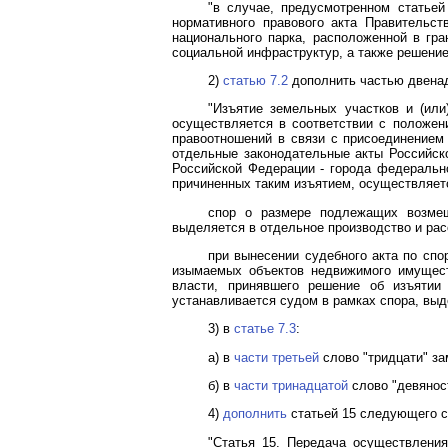
"в случае, предусмотренном статьей
нормативного правового акта Правительст
национального парка, расположенной в гр
социальной инфраструктур, а также решение
2)
статью 7.2
дополнить частью двена
"Изъятие земельных участков и (ил
осуществляется в соответствии с положе
правоотношений в связи с присоединением 
отдельные законодательные акты Российск
Российской Федерации - города федерально
причиненных таким изъятием, осуществляет
спор о размере подлежащих возмещ
выделяется в отдельное производство и рас
при вынесении судебного акта по спо
изымаемых объектов недвижимого имуществ
власти, принявшего решение об изъяти
устанавливается судом в рамках спора, выд
3) в
статье 7.3
:
а) в
части третьей
слово "тридцати" за
б) в
части тринадцатой
слово "девяност
4)
дополнить
статьей 15 следующего с
"Статья 15. Передача осуществления