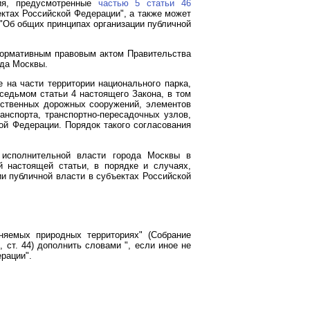
ия, предусмотренные
частью 5 статьи 46
ектах Российской Федерации", а также может
 "Об общих принципах организации публичной
нормативным правовым актом Правительства
ода Москвы.
на части территории национального парка,
 седьмом статьи 4 настоящего Закона, в том
сственных дорожных сооружений, элементов
анспорта, транспортно-пересадочных узлов,
ой Федерации. Порядок такого согласования
 исполнительной власти города Москвы в
 настоящей статьи, в порядке и случаях,
и публичной власти в субъектах Российской
яемых природных территориях" (Собрание
1, ст. 44) дополнить словами ", если иное не
рации".