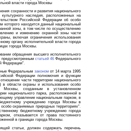
ельной власти города Москвы
ения сохранности и развития национального
и культурного наследия, расположенных на
тельством Российской Федерации об особо
ии которого находится данный национальный
хранной зоны, в том числе по осуществлению
новлению и изменению охранной зоны части
храны, включая ограничения использования
нному органу исполнительной власти города
ницах города Москвы.
овании обращения высшего исполнительного
и, предусмотренным
статьей 46
Федерального
й Федерации".
енные Федеральным
законом
от 14 марта 1995
сийской Федерации полномочия и функции
отношении части территории национального
) в области охраны и использования особо
а Москвы, созданным в установленном
рии национального парка, расположенной в
яющему управление национальным парком, в
у бюджетному учреждению города Москвы в
б особо охраняемых природных территориях".
арственному бюджетному учреждению города
ком, отказывается от права постоянного
оженной в границах города Москвы.
оящей статьи, должен содержать перечень