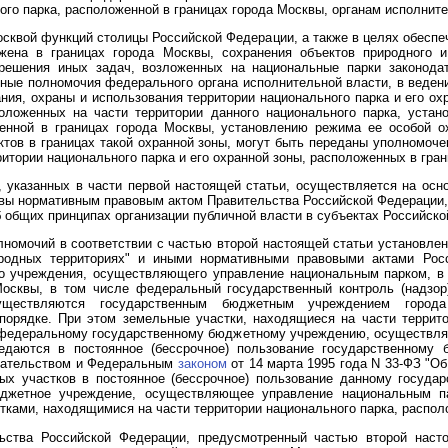
ого парка, расположенной в границах города Москвы, органам исполнит
сквой функций столицы Российской Федерации, а также в целях обеспеч
ожена в границах города Москвы, сохранения объектов природного 
, решения иных задач, возложенных на национальные парки законода
ные полномочия федерального органа исполнительной власти, в веден
ания, охраны и использования территории национального парка и его о
оложенных на части территории данного национального парка, уста
женной в границах города Москвы, установлению режима ее особой о
ктов в границах такой охранной зоны, могут быть переданы уполномоче
итории национального парка и его охранной зоны, расположенных в гра
 указанных в части первой настоящей статьи, осуществляется на осн
сквы нормативным правовым актом Правительства Российской Федераци
Об общих принципах организации публичной власти в субъектах Российско
лномочий в соответствии с частью второй настоящей статьи установл
родных территориях" и иными нормативными правовыми актами Рос
о учреждения, осуществляющего управление национальным парком, в 
Москвы, в том числе федеральный государственный контроль (надзор
существляются государственным бюджетным учреждением город
порядке. При этом земельные участки, находящиеся на части террито
 федеральному государственному бюджетному учреждению, осуществл
ередаются в постоянное (бессрочное) пользование государственном
одательством и Федеральным
законом
от 14 марта 1995 года N 33-ФЗ "О
ых участков в постоянное (бессрочное) пользование данному госуд
джетное учреждение, осуществляющее управление национальным пар
тками, находящимися на части территории национального парка, распол
ьства Российской Федерации, предусмотренный частью второй наст