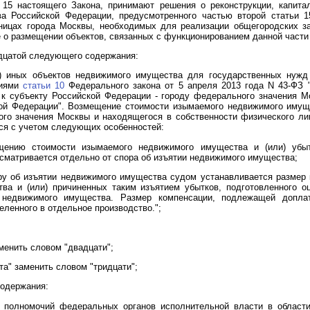
 15 настоящего Закона, принимают решения о реконструкции, капит
ва Российской Федерации, предусмотренного частью второй статьи 1
аницах города Москвы, необходимых для реализации общегородских за
 о размещении объектов, связанных с функционированием данной части 
дцатой следующего содержания:
и) иных объектов недвижимого имущества для государственных нужд
ниями
статьи 10
Федерального закона от 5 апреля 2013 года N 43-ФЗ 
к субъекту Российской Федерации - городу федерального значения М
ой Федерации". Возмещение стоимости изымаемого недвижимого имуще
го значения Москвы и находящегося в собственности физического лиц
ся с учетом следующих особенностей:
ению стоимости изымаемого недвижимого имущества и (или) убыт
сматривается отдельно от спора об изъятии недвижимого имущества;
ру об изъятии недвижимого имущества судом устанавливается размер 
а и (или) причиненных таким изъятием убытков, подготовленного о
и недвижимого имущества. Размер компенсации, подлежащей допла
еленного в отдельное производство.";
менить словом "двадцати";
а" заменить словом "тридцати";
одержания:
 полномочий федеральных органов исполнительной власти в области