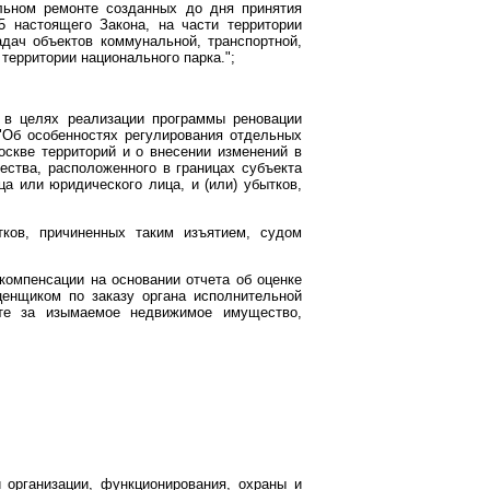
альном ремонте созданных до дня принятия
5 настоящего Закона, на части территории
дач объектов коммунальной, транспортной,
территории национального парка.";
 в целях реализации программы реновации
"Об особенностях регулирования отдельных
оскве территорий и о внесении изменений в
ства, расположенного в границах субъекта
а или юридического лица, и (или) убытков,
ков, причиненных таким изъятием, судом
компенсации на основании отчета об оценке
ценщиком по заказу органа исполнительной
те за изымаемое недвижимое имущество,
 организации, функционирования, охраны и