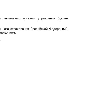
оллегиальным органом управления (далее
ьного страхования Российской Федерации",
оложением.
.