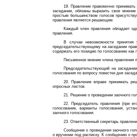
19. Правление правомочно принимать 
заседании, обязаны выразить свое мнение
простым большинством голосов присутству
правления является решающим.
Каждый член правления обладает одн
правления.
В случае невозможности принятия 
председательствующему на заседании правл
содержать его позицию по голосованию как 
Письменное мнение члена правления п
Председательствующий на заседании
голосования по вопросу повестки дня засед
20. Правление вправе принимать ре
опросных листов.
21. Решение о проведении заочного го
22. Председатель правления (при ег
голосование, варианты голосования, уста
заочного голосования.
23. Ответственный секретарь правлен
Сообщение о проведении заочного го
о вручении под расписку. К сообщению о п