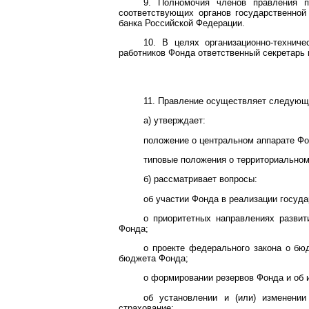
9. Полномочия членов правления п
соответствующих органов государственной
банка Российской Федерации.
10. В целях организационно-технич
работников Фонда ответственный секретарь 
11. Правление осуществляет следующ
а) утверждает:
положение о центральном аппарате Фо
типовые положения о территориальном
б) рассматривает вопросы:
об участии Фонда в реализации госуд
о приоритетных направлениях развит
Фонда;
о проекте федерального закона о бю
бюджета Фонда;
о формировании резервов Фонда и об 
об установлении и (или) изменении
страхование;