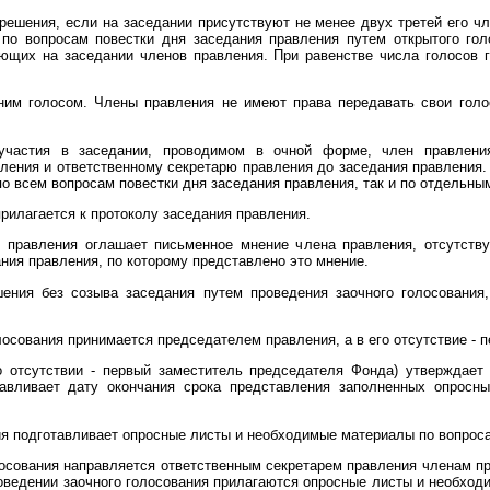
решения, если на заседании присутствуют не менее двух третей его ч
 по вопросам повестки дня заседания правления путем открытого го
ющих на заседании членов правления. При равенстве числа голосов 
им голосом. Члены правления не имеют права передавать свои голо
участия в заседании, проводимом в очной форме, член правлени
ения и ответственному секретарю правления до заседания правления
по всем вопросам повестки дня заседания правления, так и по отдельны
рилагается к протоколу заседания правления.
 правления оглашает письменное мнение члена правления, отсутству
ания правления, по которому представлено это мнение.
шения без созыва заседания путем проведения заочного голосования
лосования принимается председателем правления, а в его отсутствие -
о отсутствии - первый заместитель председателя Фонда) утверждает
навливает дату окончания срока представления заполненных опросн
ия подготавливает опросные листы и необходимые материалы по вопроса
лосования направляется ответственным секретарем правления членам 
роведении заочного голосования прилагаются опросные листы и необхо