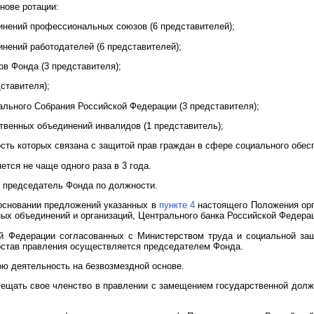
нове ротации:
нений профессиональных союзов (6 представителей);
нений работодателей (6 представителей);
в Фонда (3 представителя);
ставителя);
льного Собрания Российской Федерации (3 представителя);
венных объединений инвалидов (1 представитель);
сть которых связана с защитой прав граждан в сфере социального обесп
тся не чаще одного раза в 3 года.
 председатель Фонда по должности.
 основании предложений указанных в
пункте 4
настоящего Положения орг
ых объединений и организаций, Центрального банка Российской Федера
ой Федерации согласованных с Министерством труда и социальной за
состав правления осуществляется председателем Фонда.
ю деятельность на безвозмездной основе.
мещать свое членство в правлении с замещением государственной дол