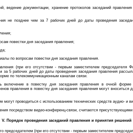
ний, ведение документации, хранение протоколов заседаний правлени
ения не позднее чем за 7 рабочих дней до даты проведения заседа
ления;
осам повестки дня заседания правления;
да;
иалы по вопросам повестки дня заседания правления.
вления (при его отсутствии - первым заместителем председателя Ф
м за 5 рабочих дней до даты проведения заседания правления рассыл
орме по телекоммуникационным каналам связи.
ть включение в повестку дня заседания правления в очной форме 
енов правления в повестку дня заседания правления могут вноситься 
е могут проводиться с использованием технических средств аудио- и в
ения посредством видео-конференц-связи, считаются присутствующими 
V. Порядок проведения заседаний правления и принятия решений
го председателем (при его отсутствии - первым заместителем председа