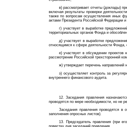
в) рассматривает отчеты (доклады) п
включая результаты проверки деятельност
также по вопросам осуществления иных фу
актами Президента Российской Федерации и
г) участвует в выработке предложен
территориальных органов Фонда и обособле
д) участвует в выработке предложен
относящимся к сфере деятельности Фонда, 
е) участвует в обсуждении проектов 
рассмотрение Российской трехсторонней ко
ж) утверждает перечень направлений 
з) осуществляет контроль за регуля
внутреннего финансового аудита.
12. Заседания правления назначаютс
проводятся по мере необходимости, но не ре
Заседания правления проводятся в 
заполнения опросных листов).
13. Председатель правления (при ег
повестку дня заседаний правления.