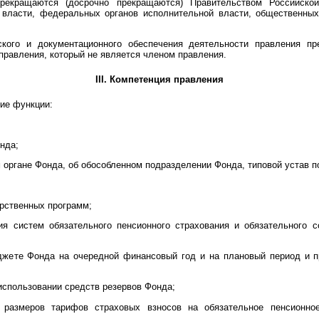
рекращаются (досрочно прекращаются) Правительством Российско
 власти, федеральных органов исполнительной власти, общественных
еского и документационного обеспечения деятельности правления п
правления, который не является членом правления.
III. Компетенция правления
ие функции:
нда;
 органе Фонда, об обособленном подразделении Фонда, типовой устав 
арственных программ;
ия систем обязательного пенсионного страхования и обязательного с
джете Фонда на очередной финансовый год и на плановый период и п
использовании средств резервов Фонда;
 размеров тарифов страховых взносов на обязательное пенсионно