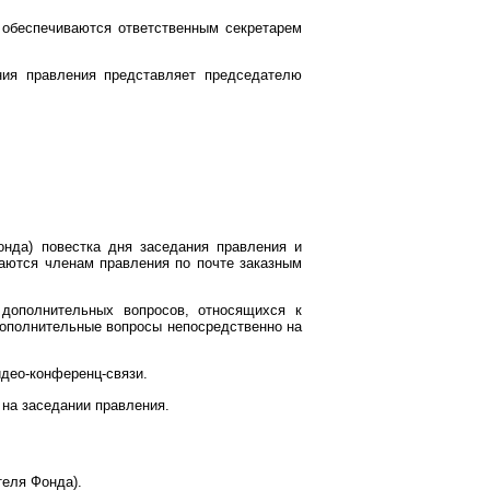
я обеспечиваются ответственным секретарем
ния правления представляет председателю
онда) повестка дня заседания правления и
аются членам правления по почте заказным
дополнительных вопросов, относящихся к
дополнительные вопросы непосредственно на
идео-конференц-связи.
на заседании правления.
теля Фонда).