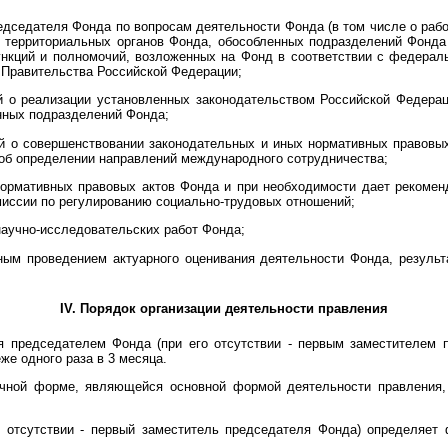
редседателя Фонда по вопросам деятельности Фонда (в том числе о раб
и территориальных органов Фонда, обособленных подразделений Фонда
нкций и полномочий, возложенных на Фонд в соответствии с федера
 Правительства Российской Федерации;
ий о реализации установленных законодательством Российской Федера
нных подразделений Фонда;
ий о совершенствовании законодательных и иных нормативных правовы
об определении направлений международного сотрудничества;
нормативных правовых актов Фонда и при необходимости дает рекомен
миссии по регулированию социально-трудовых отношений;
научно-исследовательских работ Фонда;
рным проведением актуарного оценивания деятельности Фонда, резуль
IV. Порядок организации деятельности правления
я председателем Фонда (при его отсутствии - первым заместителем 
же одного раза в 3 месяца.
очной форме, являющейся основной формой деятельности правления, 
о отсутствии - первый заместитель председателя Фонда) определяет