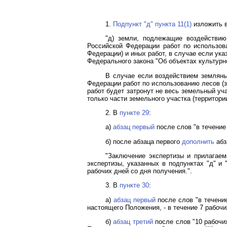
1.
Подпункт "д" пункта 11(1)
изложить 
"д) земли, подлежащие воздействию
Российской Федерации работ по использов
Федерации) и иных работ, в случае если ук
Федерального закона "Об объектах культурн
В случае если воздействием земляны
Федерации работ по использованию лесов (
работ будет затронут не весь земельный уча
только части земельного участка (территор
2. В
пункте 29
:
а)
абзац первый
после слов "в течение
б) после абзаца первого
дополнить
абз
"Заключение экспертизы и прилагае
экспертизы, указанных в подпунктах "д" и 
рабочих дней со дня получения.".
3. В
пункте 30
:
а)
абзац первый
после слов "в течение
настоящего Положения, - в течение 7 рабочи
б)
абзац третий
после слов "10 рабочих