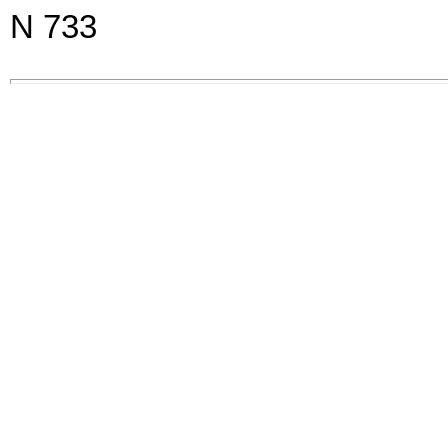
N 733