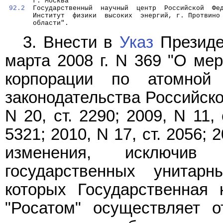
       г. Москва
92.2
  Государственный  научный  центр  Российской  Фе
       Институт  физики  высоких  энергий, г. Протвино
       области".
3. Внести в
Указ
Президе
марта 2008 г. N 369 "О ме
корпорации по атомной 
законодательства Российской
N 20, ст. 2290; 2009, N 11, 
5321; 2010, N 17, ст. 2056; 2
изменения, исключ
государственных унитар
которых Государственная 
"Росатом" осуществляет 