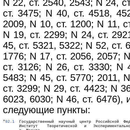
N 22, ст. 2540, 2543; N 24, ст
ст. 3475; N 40, ст. 4518, 45
2009, N 10, ст. 1200; N 11, с
N 19, ст. 2299; N 24, ст. 292
45, ст. 5321, 5322; N 52, ст. 
1776; N 17, ст. 2056, 2057; N
ст. 3126; N 26, ст. 3330; N 
5483; N 45, ст. 5770; 2011, N
ст. 3299; N 29, ст. 4423; N 36
6023, 6030; N 46, ст. 6476)
следующие пункты:
"
92.1
  Государственный  научный  центр  Российской  Фе
       Институт    Теоретической   и   Экспериментальн