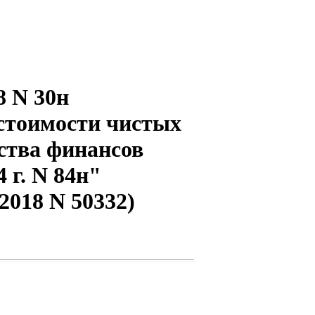
8 N 30н
 стоимости чистых
ства финансов
 г. N 84н"
2018 N 50332)