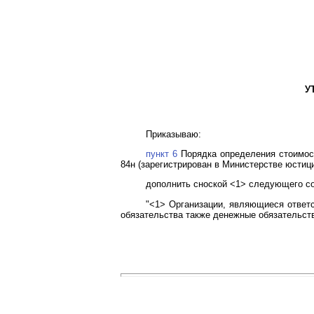
У
Приказываю:
пункт 6
Порядка определения стоимост
84н (зарегистрирован в Министерстве юстици
дополнить сноской <1> следующего с
"<1> Организации, являющиеся ответ
обязательства также денежные обязательст