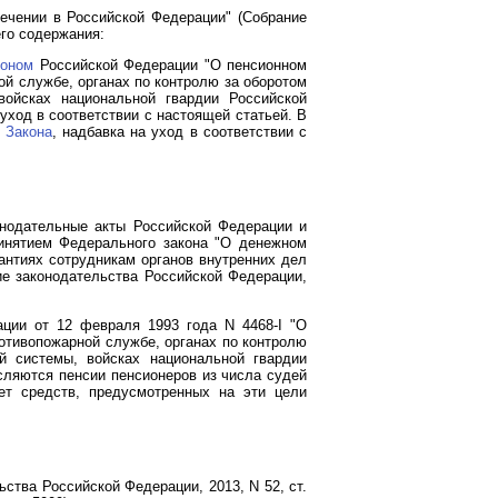
ечении в Российской Федерации" (Собрание
его содержания:
коном
Российской Федерации "О пенсионном
ой службе, органах по контролю за оборотом
войсках национальной гвардии Российской
уход в соответствии с настоящей статьей. В
о
Закона
, надбавка на уход в соответствии с
онодательные акты Российской Федерации и
инятием Федерального закона "О денежном
антиях сотрудникам органов внутренних дел
ие законодательства Российской Федерации,
ции от 12 февраля 1993 года N 4468-I "О
отивопожарной службе, органах по контролю
й системы, войсках национальной гвардии
исляются пенсии пенсионеров из числа судей
ет средств, предусмотренных на эти цели
ства Российской Федерации, 2013, N 52, ст.