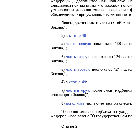
Федерации", дополнительная надбавка 
фиксированной выплаты к страховой пенси
установлены дополнительное повышение ф
обеспечению, - при условии, что их выплата
Лицам, указанным в части пятой стат
Закона.";
3) в
статье 48
:
а)
часть первую
после слов "38 насто
Закона,";
б)
часть вторую
после слов "24 насто
Закона,";
в)
часть третью
после слов "24 насто
Закона,";
4) в
статье 49
:
а)
часть вторую
после слов "надбавки
настоящего Закона)";
б)
дополнить
частью четвертой следу
"Дополнительная надбавка на уход, 
Федерального закона "О государственном пе
Статья 2