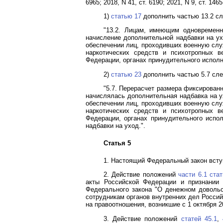
6965; 2018, N 41, ст. 6190; 2021, N 9, ст. 146
1)
статью 17
дополнить частью 13.2 с
"13.2. Лицам, имеющим одновременн
начисление дополнительной надбавки на ух
обеспечении лиц, проходивших военную служ
наркотических средств и психотропных в
Федерации, органах принудительного исполн
2)
статью 23
дополнить частью 5.7 сл
"5.7. Перерасчет размера фиксированн
начислялась дополнительная надбавка на у
обеспечении лиц, проходивших военную служ
наркотических средств и психотропных в
Федерации, органах принудительного испо
надбавки на уход.".
Статья 5
1. Настоящий Федеральный закон вступ
2. Действие положений
части 6.1 ста
акты Российской Федерации и признании
Федерального закона "О денежном довольс
сотрудникам органов внутренних дел Росси
на правоотношения, возникшие с 1 октября 2
3. Действие положений
статей 45.1
,