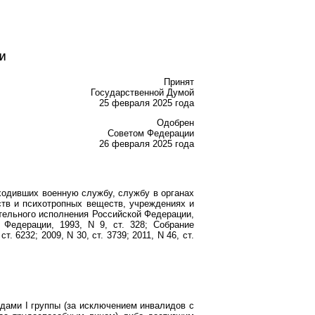
И
Принят
Государственной Думой
25 февраля 2025 года
Одобрен
Советом Федерации
26 февраля 2025 года
ходивших военную службу, службу в органах
ств и психотропных веществ, учреждениях и
тельного исполнения Российской Федерации,
Федерации, 1993, N 9, ст. 328; Собрание
т. 6232; 2009, N 30, ст. 3739; 2011, N 46, ст.
дами I группы (за исключением инвалидов с