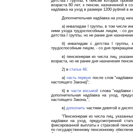
детства I группы, к пенсии которых прои
возраста 80 лет, к пенсии, назначенной в 
надбавка на уход в размере 1200 рублей в м
Дополнительная надбавка на уход нач
а) инвалидам I группы, в том числе и
ними ухода трудоспособным лицом, - со д
детства I группы, но не ранее дня назначен
б) инвалидам с детства I группы,
трудоспособным лицом, - со дня прекращени
в) пенсионерам из числа лиц, указан
возраста, но не ранее дня назначения пенси
2) в
статье 46
:
а)
часть первую
после слов "надбавки
настоящего Закона)";
б) в
части восьмой
слова "надбавки 
дополнительная надбавка на уход, преду
настоящего Закона,";
в)
дополнить
частями девятой и десят
"Пенсионерам из числа лиц, указанны
надбавки на уход, предусмотренной стат
фиксированной выплаты к страховой пенсии
по государственному пенсионному обеспеч