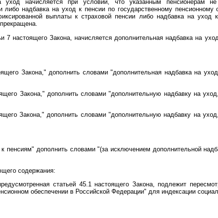
на уход начисляется при условии, что указанным пенсионерам не
и либо надбавка на уход к пенсии по государственному пенсионному 
иксированной выплаты к страховой пенсии либо надбавка на уход к
 прекращена.
ьи 7 настоящего Закона, начисляется дополнительная надбавка на уход
ящего Закона," дополнить словами "дополнительная надбавка на уход
ящего Закона," дополнить словами "дополнительную надбавку на уход
ящего Закона," дополнить словами "дополнительную надбавку на уход
 к пенсиям" дополнить словами "(за исключением дополнительной надба
ющего содержания:
предусмотренная статьей 45.1 настоящего Закона, подлежит пересмо
нсионном обеспечении в Российской Федерации" для индексации социал