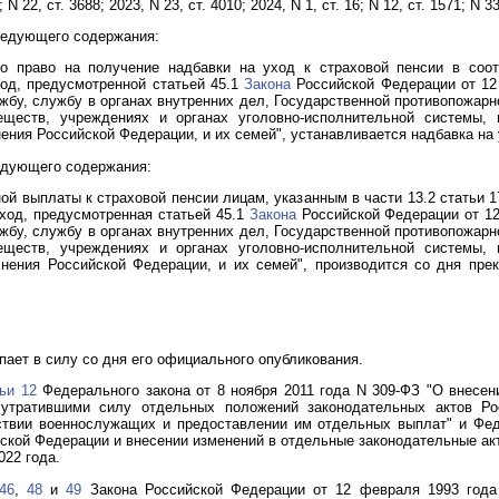
5; N 22, ст. 3688; 2023, N 23, ст. 4010; 2024, N 1, ст. 16; N 12, ст. 1571; 
ледующего содержания:
о право на получение надбавки на уход к страховой пенсии в соот
од, предусмотренной статьей 45.1
Закона
Российской Федерации от 12 
бу, службу в органах внутренних дел, Государственной противопожарн
еществ, учреждениях и органах уголовно-исполнительной системы, 
ения Российской Федерации, и их семей", устанавливается надбавка на у
едующего содержания:
ой выплаты к страховой пенсии лицам, указанным в части 13.2 статьи 
ход, предусмотренная статьей 45.1
Закона
Российской Федерации от 12
бу, службу в органах внутренних дел, Государственной противопожарн
еществ, учреждениях и органах уголовно-исполнительной системы, 
лнения Российской Федерации, и их семей", производится со дня пре
ает в силу со дня его официального опубликования.
тьи 12
Федерального закона от 8 ноября 2011 года N 309-ФЗ "О внесен
 утратившими силу отдельных положений законодательных актов Ро
твии военнослужащих и предоставлении им отдельных выплат" и Фед
йской Федерации и внесении изменений в отдельные законодательные ак
022 года.
46
,
48
и
49
Закона Российской Федерации от 12 февраля 1993 года 