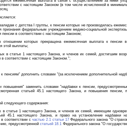
зводится ежемесячная выплата в связи с осуществлением за ними ух
соответствии с настоящим Законом (в том числе исчисленной в минима
есяц.
исляется:
нвалидам с детства I группы, к пенсии которых не производилась ежеме
ня признания федеральным учреждением медико-социальной экспертизы
ия пенсии в соответствии с настоящим Законом;
 в отношении которых прекращена ежемесячная выплата к пенсии 
я этой выплаты;
ных в статье 1 настоящего Закона, и членов их семей, достигшим возр
и в соответствии с настоящим Законом.";
 к пенсиям" дополнить словами "(за исключением дополнительной надба
и повышения" заменить словами "надбавки к пенсии, предусмотренные
смотренная статьей 45.1 настоящего Закона, и повышения пенсии, 
ой следующего содержания:
х в статье 1 настоящего Закона, и членов их семей, имеющим одновр
ьей 45.1 настоящего Закона, и право на установление надбавки 
 в соответствии с
частью 2.1 статьи 17
Федерального закона "О страхов
ению, предусмотренной
статьей 18.1
Федерального закона "О государств