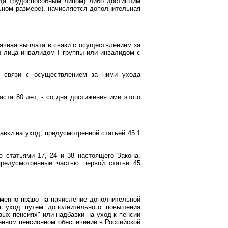
ода трудоспособным лицом) либо достигшим
льном размере), начисляется дополнительная
сячная выплата в связи с осуществлением за
 лица инвалидом I группы или инвалидом с
в связи с осуществлением за ними ухода
аста 80 лет, - со дня достижения ими этого
вки на уход, предусмотренной статьей 45.1
 статьями 17, 24 и 38 настоящего Закона,
предусмотренные частью первой статьи 45
еменно право на начисление дополнительной
на уход путем дополнительного повышения
ых пенсиях" или надбавки на уход к пенсии
енном пенсионном обеспечении в Российской