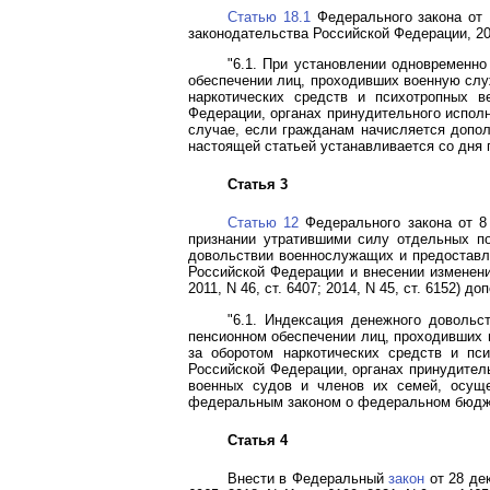
Статью 18.1
Федерального закона от 
законодательства Российской Федерации, 200
"6.1. При установлении одновременн
обеспечении лиц, проходивших военную служ
наркотических средств и психотропных в
Федерации, органах принудительного исполн
случае, если гражданам начисляется допол
настоящей статьей устанавливается со дня 
Статья 3
Статью 12
Федерального закона от 8
признании утратившими силу отдельных п
довольствии военнослужащих и предоставле
Российской Федерации и внесении изменени
2011, N 46, ст. 6407; 2014, N 45, ст. 6152)
"6.1. Индексация денежного довольс
пенсионном обеспечении лиц, проходивших 
за оборотом наркотических средств и пс
Российской Федерации, органах принудитель
военных судов и членов их семей, осуще
федеральным законом о федеральном бюдже
Статья 4
Внести в Федеральный
закон
от 28 дек