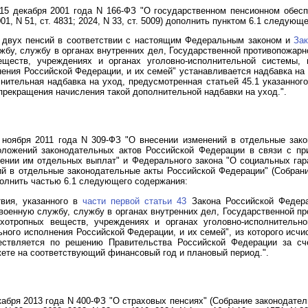
15 декабря 2001 года N 166-ФЗ "О государственном пенсионном обесп
1, N 51, ст. 4831; 2024, N 33, ст. 5009) дополнить пунктом 6.1 следующ
о двух пенсий в соответствии с настоящим Федеральным законом и
За
бу, службу в органах внутренних дел, Государственной противопожарн
еществ, учреждениях и органах уголовно-исполнительной системы, 
ения Российской Федерации, и их семей" устанавливается надбавка на 
нительная надбавка на уход, предусмотренная статьей 45.1 указанног
прекращения начисления такой дополнительной надбавки на уход.".
 ноября 2011 года N 309-ФЗ "О внесении изменений в отдельные зак
оложений законодательных актов Российской Федерации в связи с пр
нии им отдельных выплат" и Федерального закона "О социальных гар
й в отдельные законодательные акты Российской Федерации" (Собран
 дополнить частью 6.1 следующего содержания:
твия, указанного в
части первой статьи 43
Закона Российской Федера
военную службу, службу в органах внутренних дел, Государственной пр
ихотропных веществ, учреждениях и органах уголовно-исполнительно
ного исполнения Российской Федерации, и их семей", из которого исч
ствляется по решению Правительства Российской Федерации за сч
те на соответствующий финансовый год и плановый период.".
абря 2013 года N 400-ФЗ "О страховых пенсиях" (Собрание законодатель