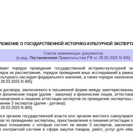
ЛОЖЕНИЕ О ГОСУДАРСТВЕННОЙ ИСТОРИКО-КУЛЬТУРНОЙ ЭКСПЕРТ
Список изменяющих документов
(в ред.
Постановления
Правительства РФ от 28.03.2025 N 405)
ает порядок проведения государственной историко-культурной эк
ядок их рассмотрения, порядок проведения иных исследований в рамка
льтурного наследия федерального значения, а также порядок назначени
28.03.2025 N 405)
ии договора, заключенного в письменной форме между заинтересованны
 физическим лицом (далее - заказчик) и физическим лицом, аттестова
тановления и лишения аттестации экспертов по проведению экспертизы (
енее 3 экспертов (далее - договор).
28.03.2025 N 405)
ся органом государственной власти или органом местного самоуправл
тов по проведению экспертизы, приостановления и лишения аттестации э
овых отношениях с которым состоят не менее 3 экспертов, заключае
 контрактной системе в сфере закупок товаров, работ, услуг для об