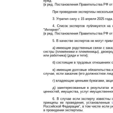
нужд.
(в ред.
Постановления
Правительства РФ от 
При проведении экспертизы нескольким
3. Утратил силу с 15 апреля 2025 года.
4. Список экспертов публикуется на
"Интернет".
(в ред.
Постановления
Правительства РФ от 
5. В качестве экспертов не могут прив
а) имеющие родственные связи с зака
сестры (племянники и племянницы), двоюро
или работника) (дяди и тети);
б) состоящие в трудовых отношениях с
в) имеющие долговые обязательства и
случае, если заказчик (его должностное ли
г) владеющие ценными бумагами, акция
д) заинтересованные в результатах 
ценностей, имущества, услуг имущественног
6. В случае если эксперту известны
принципы ее проведения, установленные
Российской Федерации", в том числе если у
в проведении экспертизы.