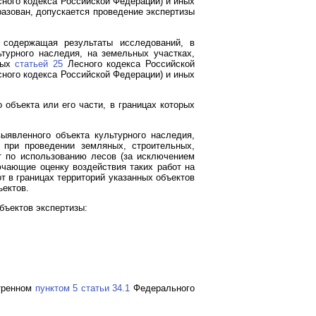
ного кодекса Российской Федерации) и иных
бразован, допускается проведение экспертизы
 содержащая результаты исследований, в
турного наследия, на земельных участках,
нных
статьей 25
Лесного кодекса Российской
ного кодекса Российской Федерации) и иных
объекта или его части, в границах которых
выявленного объекта культурного наследия,
 при проведении земляных, строительных,
т по использованию лесов (за исключением
ючающие оценку воздействия таких работ на
т в границах территорий указанных объектов
ъектов.
бъектов экспертизы:
отренном
пунктом 5 статьи 34.1
Федерального