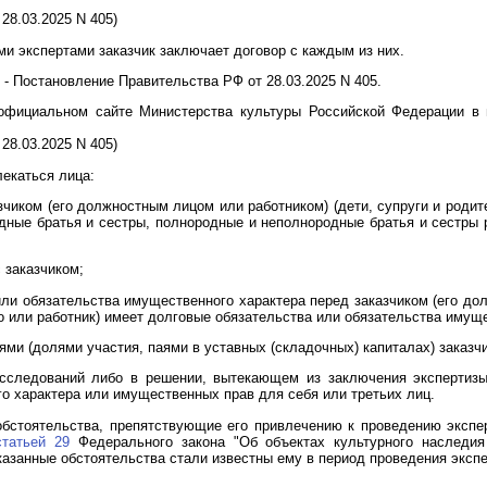
28.03.2025 N 405)
и экспертами заказчик заключает договор с каждым из них.
 -
Постановление
Правительства РФ от 28.03.2025 N 405.
 официальном сайте Министерства культуры Российской Федерации в
28.03.2025 N 405)
лекаться лица:
зчиком (его должностным лицом или работником) (дети, супруги и роди
дные братья и сестры, полнородные и неполнородные братья и сестры р
 заказчиком;
ли обязательства имущественного характера перед заказчиком (его дол
цо или работник) имеет долговые обязательства или обязательства имущ
ми (долями участия, паями в уставных (складочных) капиталах) заказчи
исследований либо в решении, вытекающем из заключения экспертизы
о характера или имущественных прав для себя или третьих лиц.
 обстоятельства, препятствующие его привлечению к проведению эксп
статьей 29
Федерального закона "Об объектах культурного наследия 
казанные обстоятельства стали известны ему в период проведения экспер