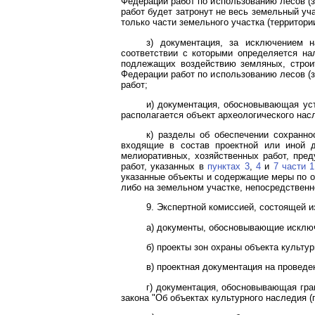
Федерации работ по использованию лесов (
работ будет затронут не весь земельный уча
только части земельного участка (территор
з) документация, за исключением 
соответствии с которыми определяется на
подлежащих воздействию земляных, строи
Федерации работ по использованию лесов (
работ;
и) документация, обосновывающая уст
располагается объект археологического нас
к) разделы об обеспечении сохранно
входящие в состав проектной или иной д
мелиоративных, хозяйственных работ, пре
работ, указанных в
пунктах 3
,
4
и
7 части 1
указанные объекты и содержащие меры по об
либо на земельном участке, непосредственн
9. Экспертной комиссией, состоящей и
а) документы, обосновывающие исключ
б) проекты зон охраны объекта культу
в) проектная документация на проведе
г) документация, обосновывающая гра
закона "Об объектах культурного наследия 