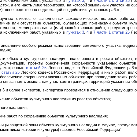
за исключением работ, указанных в
пунктах 3
,
4
и
7 части 1 статьи 25
Лес
сток, а его часть либо территория, на которой земельный участок не о
ии), непосредственно подлежащей воздействию указанных работ;
научных отчетов о выполненных археологических полевых работах,
личие или отсутствие объектов, обладающих признаками объекта куль
тельных, мелиоративных и (или) хозяйственных работ, предусмотре
за исключением работ, указанных в
пунктах 3
,
4
и
7 части 1 статьи 25
Лес
ановление особого режима использования земельного участка, водного 
ледия;
сти объекта культурного наследия, включенного в реестр объектов, 
окументации, проекты обеспечения сохранности указанных объектов
дусмотренных
статьей 25
Лесного кодекса Российской Федерации рабо
 статьи 25
Лесного кодекса Российской Федерации) и иных работ, вкл
еспечению сохранности указанных объектов при проведении таких рабо
о связанном с земельным участком в границах территорий указанных об
з 3 и более экспертов, экспертиза проводится в отношении следующих о
ение объектов культурного наследия из реестра объектов;
рного наследия;
ние работ по сохранению объектов культурного наследия;
ницы защитной зоны объекта культурного наследия в случае, предусм
(памятниках истории и культуры) народов Российской Федерации";