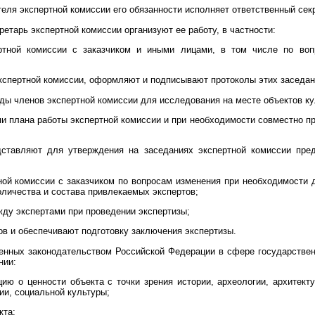
еля экспертной комиссии его обязанности исполняет ответственный сек
ретарь экспертной комиссии организуют ее работу, в частности:
ртной комиссии с заказчиком и иными лицами, в том числе по во
экспертной комиссии, оформляют и подписывают протоколы этих заседан
ды членов экспертной комиссии для исследования на месте объектов ку
ми плана работы экспертной комиссии и при необходимости совместно п
дставляют для утверждения на заседаниях экспертной комиссии пре
ной комиссии с заказчиком по вопросам изменения при необходимости д
оличества и состава привлекаемых экспертов;
ду экспертами при проведении экспертизы;
ов и обеспечивают подготовку заключения экспертизы.
ленных законодательством Российской Федерации в сфере государствен
нии:
ю о ценности объекта с точки зрения истории, археологии, архитектур
гии, социальной культуры;
кта;