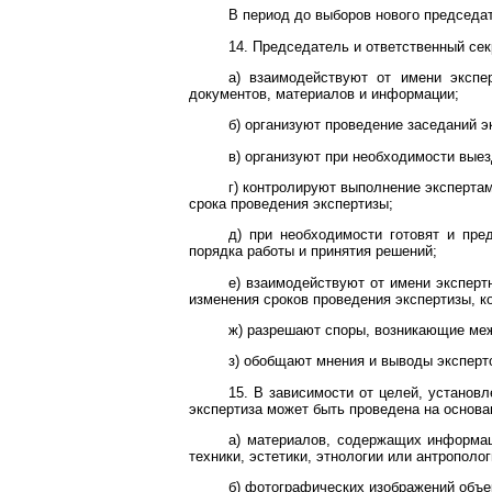
В период до выборов нового председат
14. Председатель и ответственный сек
а) взаимодействуют от имени экспе
документов, материалов и информации;
б) организуют проведение заседаний 
в) организуют при необходимости выез
г) контролируют выполнение эксперта
срока проведения экспертизы;
д) при необходимости готовят и пре
порядка работы и принятия решений;
е) взаимодействуют от имени эксперт
изменения сроков проведения экспертизы, к
ж) разрешают споры, возникающие меж
з) обобщают мнения и выводы эксперт
15. В зависимости от целей, установ
экспертиза может быть проведена на основа
а) материалов, содержащих информаци
техники, эстетики, этнологии или антрополо
б) фотографических изображений объе