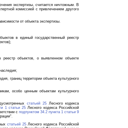
ючения экспертизы, считается ничтожным. В
спертной комиссией с привлечением другого
ависимости от объекта экспертизы.
бъектов в единый государственный реестр
ктов);
в реестр объектов, о выявленном объекте
 наследия;
дия, границ территории объекта культурного
никам, особо ценным объектам культурного
едусмотренных
статьей 25
Лесного кодекса
ти 1 статьи 25
Лесного кодекса Российской
ветствии с
подпунктом 34.2 пункта 1 статьи 9
рации".
нных
статьей 25
Лесного кодекса Российской