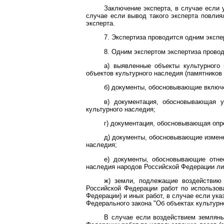
Заключение эксперта, в случае если 
случае если вывод такого эксперта повлия
эксперта.
7. Экспертиза проводится одним экспе
8. Одним экспертом экспертиза прово
а) выявленные объекты культурного
объектов культурного наследия (памятников 
б) документы, обосновывающие включе
в) документация, обосновывающая у
культурного наследия;
г) документация, обосновывающая опре
д) документы, обосновывающие изменен
наследия;
е) документы, обосновывающие отнес
наследия народов Российской Федерации либ
ж) земли, подлежащие воздействию 
Российской Федерации работ по использов
Федерации) и иных работ, в случае если ук
Федерального закона "Об объектах культурн
В случае если воздействием земляны