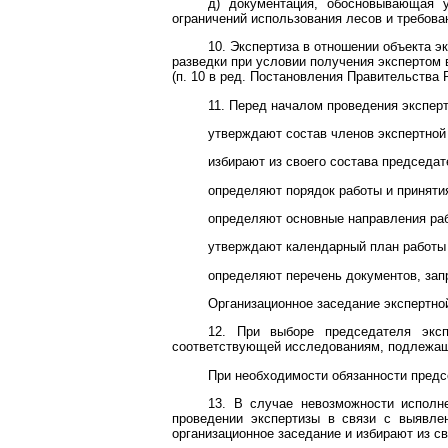
д) документация, обосновывающая у
ограничений использования лесов и требова
10. Экспертиза в отношении объекта э
разведки при условии получения экспертом 
(п. 10 в ред.
Постановления
Правительства Р
11. Перед началом проведения эксперт
утверждают состав членов экспертной
избирают из своего состава председат
определяют порядок работы и приняти
определяют основные направления раб
утверждают календарный план работы 
определяют перечень документов, зап
Организационное заседание экспертн
12. При выборе председателя эксп
соответствующей исследованиям, подлежащ
При необходимости обязанности предсе
13. В случае невозможности исполн
проведении экспертизы в связи с выявле
организационное заседание и избирают из с