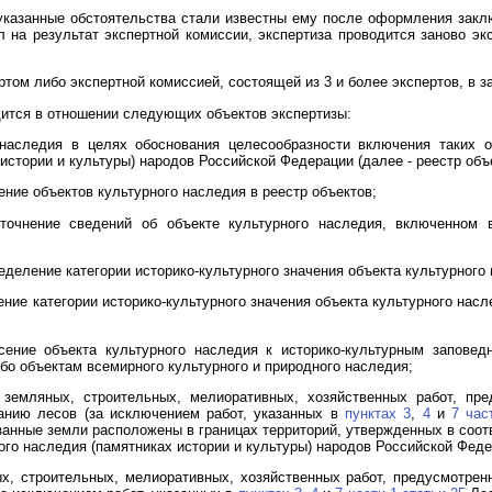
указанные обстоятельства стали известны ему после оформления закл
л на результат экспертной комиссии, экспертиза проводится заново эк
ртом либо экспертной комиссией, состоящей из 3 и более экспертов, в з
дится в отношении следующих объектов экспертизы:
 наследия в целях обоснования целесообразности включения таких о
истории и культуры) народов Российской Федерации (далее - реестр объе
ние объектов культурного наследия в реестр объектов;
точнение сведений об объекте культурного наследия, включенном 
деление категории историко-культурного значения объекта культурного
ие категории историко-культурного значения объекта культурного насле
ение объекта культурного наследия к историко-культурным заповед
о объектам всемирного культурного и природного наследия;
земляных, строительных, мелиоративных, хозяйственных работ, пр
анию лесов (за исключением работ, указанных в
пунктах 3
,
4
и
7 час
азанные земли расположены в границах территорий, утвержденных в соот
ого наследия (памятниках истории и культуры) народов Российской Феде
х, строительных, мелиоративных, хозяйственных работ, предусмотре