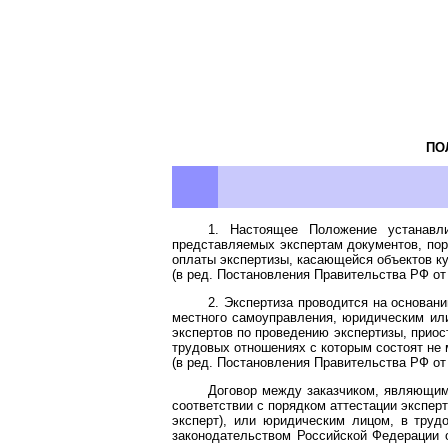
ПО
1. Настоящее Положение устанавлив
представляемых экспертам документов, пор
оплаты экспертизы, касающейся объектов ку
(в ред.
Постановления
Правительства РФ от 
2. Экспертиза проводится на основан
местного самоуправления, юридическим или
экспертов по проведению экспертизы, приос
трудовых отношениях с которым состоят не м
(в ред.
Постановления
Правительства РФ от 
Договор между заказчиком, являющим
соответствии с порядком аттестации экспер
эксперт), или юридическим лицом, в труд
законодательством Российской Федерации о