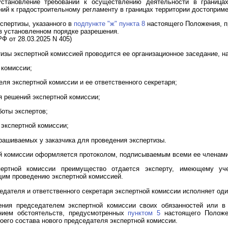
становление требований к осуществлению деятельности в границах
ний к градостроительному регламенту в границах территории достоприм
кспертизы, указанного в
подпункте "ж" пункта 8
настоящего Положения, п
в установленном порядке разрешения.
Ф от 28.03.2025 N 405)
изы экспертной комиссией проводится ее организационное заседание, на
 комиссии;
еля экспертной комиссии и ее ответственного секретаря;
я решений экспертной комиссии;
оты экспертов;
экспертной комиссии;
рашиваемых у заказчика для проведения экспертизы.
ой комиссии оформляется протоколом, подписываемым всеми ее членами
ертной комиссии преимущество отдается эксперту, имеющему уче
им проведению экспертной комиссией.
дателя и ответственного секретаря экспертной комиссии исполняет оди
ения председателем экспертной комиссии своих обязанностей или в 
нием обстоятельств, предусмотренных
пунктом 5
настоящего Положен
воего состава нового председателя экспертной комиссии.