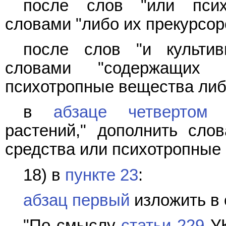
после слов "или псих
словами "либо их прекурсор
после слов "и культив
словами "содержащих 
психотропные вещества либо
в
абзаце четвертом
п
растений," дополнить сло
средства или психотропные 
18) в
пункте 23
:
абзац первый
изложить в
"По смыслу
статьи 229
УК