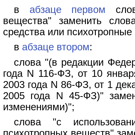
в
абзаце первом
слов
вещества" заменить слов
средства или психотропные 
в
абзаце втором
:
слова "(в редакции Феде
года N 116-ФЗ, от 10 январ
2003 года N 86-ФЗ, от 1 дек
2005 года N 45-ФЗ)" заме
изменениями)";
слова "с использован
психотропных веществ" зам