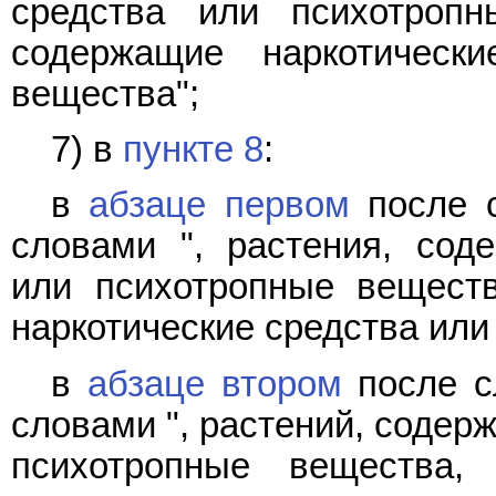
средства или психотропн
содержащие наркотическ
вещества";
7) в
пункте 8
:
в
абзаце первом
после с
словами ", растения, сод
или психотропные веществ
наркотические средства или
в
абзаце втором
после сл
словами ", растений, содер
психотропные вещества,