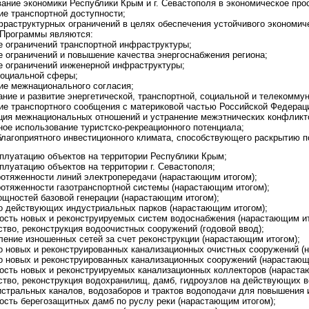
вание экономики Республики Крым и г. Севастополя в экономическое про
ие транспортной доступности;
фраструктурных ограничений в целях обеспечения устойчивого экономиче
Программы являются:
е ограничений транспортной инфраструктуры;
е ограничений и повышение качества энергоснабжения региона;
е ограничений инженерной инфраструктуры;
социальной сферы;
ие межнационального согласия;
ние и развитие энергетической, транспортной, социальной и телекомму
ие транспортного сообщения с материковой частью Российской Федерац
ция межнациональных отношений и устранение межэтнических конфликт
ое использование туристско-рекреационного потенциала;
благоприятного инвестиционного климата, способствующего раскрытию п
сплуатацию объектов на территории Республики Крым;
плуатацию объектов на территории г. Севастополя;
ротяженности линий электропередачи (нарастающим итогом);
ротяженности газотранспортной системы (нарастающим итогом);
ощностей базовой генерации (нарастающим итогом);
о действующих индустриальных парков (нарастающим итогом);
ость новых и реконструируемых систем водоснабжения (нарастающим ит
ство, реконструкция водоочистных сооружений (годовой ввод);
ление изношенных сетей за счет реконструкции (нарастающим итогом);
о новых и реконструированных канализационных очистных сооружений (
о новых и реконструированных канализационных сооружений (нарастающ
ость новых и реконструируемых канализационных коллекторов (нараста
ство, реконструкция водохранилищ, дамб, гидроузлов на действующих 
истральных каналов, водозаборов и трактов водоподачи для повышения 
ость берегозащитных дамб по руслу реки (нарастающим итогом);