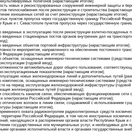
екультивируемых полигонов (нарастающим итогом);
ость новых и реконструированных сооружений инженерной защиты и бер
ктов теплоснабжения после реконструкции и строительства (нарастающи
ление изношенных сетей за счет реконструкции (нарастающим итогом);
ытых пунктов пропуска через государственную границу Российской Феде
е Крым и г. Севастополе пунктов пропуска через государственную гран
о введенных в эксплуатацию после реконструкции взлетно-посадочных по
о введенных стационарных постов органов внутренних дел на транспорт
вод);
о введенных объектов портовой инфраструктуры (нарастающим итогом);
отовности мероприятия, направленного на обеспечение постоянного тран
й Федерации (нарастающим итогом);
о объектов, оснащенных инженерно-техническими системами (средствами
эксплуатации (годовой ввод);
ротяженности автомобильных дорог общего пользования, соответствующ
но-эксплуатационным показателям (нарастающим итогом);
сплуатацию новых железнодорожных линий и дополнительных путей (разв
о комплексов, оснащенных инженерно-техническими системами (средств
сти на период эксплуатации железнодорожной инфраструктуры (годовой 
кация железнодорожных путей (годовой ввод);
я способность каналов связи, обеспечивающих функционирование сети с
ти электросвязи Российской Федерации (нарастающим итогом);
о оптических волокон в линии связи, создаваемой с использованием су
ктуры (нарастающим итогом);
временного охвата радиоконтролем радиоэлектронных средств космическ
 территории Российской Федерации, в том числе иностранных космическ
ений, находящихся в распоряжении органов власти Республики Крым и г
лении государственных или муниципальных услуг, и необходимых для п
ыми органами исполнительной власти и органами государственных вн