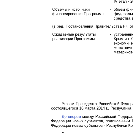
IV этап - 
Объемы и источники
-
объем фин
финансирования Программы
федеральн
средства 
(в ред.
Постановления
Правительства РФ от 
Ожидаемые результаты
-
устранени
реализации Программы
Крым и г.
экономиче
межэтниче
материков
Указом
Президента Российской Федера
состоявшегося 16 марта 2014 г., Республика
Договором
между Российской Федераци
Федерации новых субъектов, подписанным 18
Федерации новых субъектов - Республики К