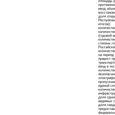
площадь р
протяженн
ввод объе
восстанов
доля откр
Республик
итогом);
количеств
количеств
(годовой в
количеств
степень г
Российско
количеств
на период 
прирост п
транспорт
ввод в эк
количеств
безопасно
электрифи
пропускна
единой се
количеств
инфрастру
доля одно
видимых с
доля свед
предостав
федеральн