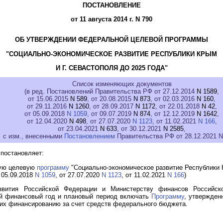
ПОСТАНОВЛЕНИЕ
от 11 августа 2014 г. N 790
ОБ УТВЕРЖДЕНИИ ФЕДЕРАЛЬНОЙ ЦЕЛЕВОЙ ПРОГРАММЫ
"СОЦИАЛЬНО-ЭКОНОМИЧЕСКОЕ РАЗВИТИЕ РЕСПУБЛИКИ КРЫМ
И Г. СЕВАСТОПОЛЯ ДО 2025 ГОДА"
Список изменяющих документов
(в ред. Постановлений Правительства РФ от 27.12.2014
N 1589
,
от 15.06.2015
N 589
, от 20.08.2015
N 873
, от 02.03.2016
N 160
,
от 29.11.2016
N 1260
, от 28.09.2017
N 1172
, от 22.01.2018
N 42
,
от 05.09.2018
N 1059
, от 09.07.2019
N 874
, от 12.12.2019
N 1642
,
от 12.04.2020
N 498
, от 27.07.2020
N 1123
, от 11.02.2021
N 166
,
от 23.04.2021
N 633
, от 30.12.2021
N 2585
,
с изм., внесенными
Постановлением
Правительства РФ от 28.12.2021 N
постановляет:
ную целевую
программу
"Социально-экономическое развитие Республики К
 05.09.2018
N 1059
, от 27.07.2020
N 1123
, от 11.02.2021
N 166
)
азвития Российской Федерации и Министерству финансов Российс
й финансовый год и плановый период включать
Программу
, утвержден
х финансированию за счет средств федерального бюджета.