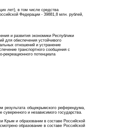
их лет), в том числе средства
ссийской Федерации - 39881,8 млн. рублей,
ления и развития экономики Республики
ий для обеспечения устойчивого
нальных отношений и устранение
спечение транспортного сообщения с
о-рекреационного потенциала
том результата общекрымского референдума,
ве суверенного и независимого государства.
и Крым и образовании в составе Российской
усмотрено образование в составе Российской