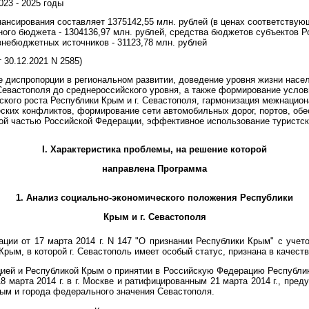
2023 - 2025 годы
ансирования составляет 1375142,55 млн. рублей (в ценах соответствующ
ого бюджета - 1304136,97 млн. рублей, средства бюджетов субъектов Ро
внебюджетных источников - 31123,78 млн. рублей
30.12.2021 N 2585)
е диспропорции в региональном развитии, доведение уровня жизни насе
 Севастополя до среднероссийского уровня, а также формирование услов
ского роста Республики Крым и г. Севастополя, гармонизация межнацио
ских конфликтов, формирование сети автомобильных дорог, портов, обе
ой частью Российской Федерации, эффективное использование туристск
I. Характеристика проблемы, на решение которой
направлена Программа
1. Анализ социально-экономического положения Республики
Крым и г. Севастополя
ции от 17 марта 2014 г. N 147 "О признании Республики Крым" с уче
 Крым, в которой г. Севастополь имеет особый статус, признана в качест
ей и Республикой Крым о принятии в Российскую Федерацию Республик
 марта 2014 г. в г. Москве и ратифицированным 21 марта 2014 г., пред
рым и города федерального значения Севастополя.