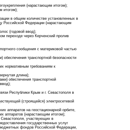
егоукрепления (нарастающим итогом);
м итогом);
рации в общем количестве установленных в
ицу Российской Федерации (нарастающим
лос (годовой ввод);
ном переходе через Керченский пролив
спортного сообщения с материковой частью
) обеспечения транспортной безопасности
их нормативным требованиям к
ернутая длина);
ами) обеспечения транспортной
ввод);
вязи Республики Крым и г. Севастополя в
ществующей (строящейся) электросетевой
их аппаратов на геостационарной орбите,
их аппаратов (нарастающим итогом);
. Севастополя, участвующих в
редоставления государственных услуг
ебюджетных фондов Российской Федерации,