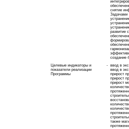
интегриро
обеспечен
снятие ин
Задачами 
устранени
устранени
устранени
развитие 
обеспечен
формирова
обеспечен
гармониза
эффективн
создание 
Целевые индикаторы и
-
ввод в эк
показатели реализации
ввод в экс
Программы
прирост п
прирост п
прирост м
количеств
протяженн
строитель
восстанов
количеств
количеств
протяженн
строитель
также маг
протяженн