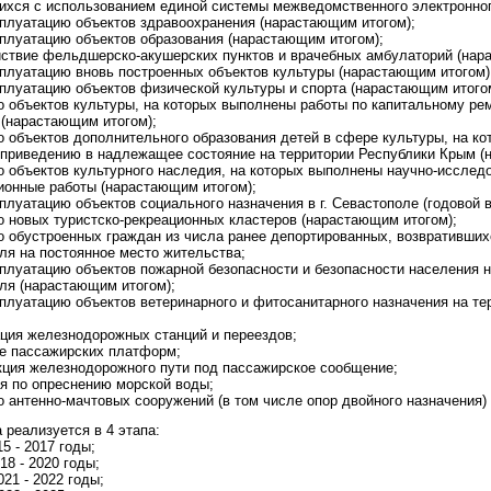
хся с использованием единой системы межведомственного электронног
сплуатацию объектов здравоохранения (нарастающим итогом);
сплуатацию объектов образования (нарастающим итогом);
йствие фельдшерско-акушерских пунктов и врачебных амбулаторий (нар
сплуатацию вновь построенных объектов культуры (нарастающим итогом)
сплуатацию объектов физической культуры и спорта (нарастающим итого
о объектов культуры, на которых выполнены работы по капитальному р
 (нарастающим итогом);
о объектов дополнительного образования детей в сфере культуры, на к
 приведению в надлежащее состояние на территории Республики Крым (
о объектов культурного наследия, на которых выполнены научно-исслед
ионные работы (нарастающим итогом);
плуатацию объектов социального назначения в г. Севастополе (годовой в
о новых туристско-рекреационных кластеров (нарастающим итогом);
о обустроенных граждан из числа ранее депортированных, возвратившихс
ля на постоянное место жительства;
сплуатацию объектов пожарной безопасности и безопасности населения на
ля (нарастающим итогом);
сплуатацию объектов ветеринарного и фитосанитарного назначения на те
ция железнодорожных станций и переездов;
е пассажирских платформ;
кция железнодорожного пути под пассажирское сообщение;
я по опреснению морской воды;
о антенно-мачтовых сооружений (в том числе опор двойного назначения)
 реализуется в 4 этапа:
15 - 2017 годы;
018 - 2020 годы;
2021 - 2022 годы;