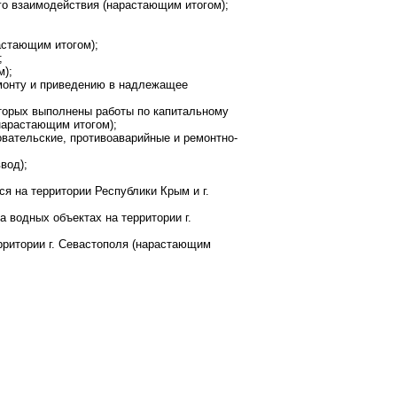
о взаимодействия (нарастающим итогом);
астающим итогом);
;
м);
емонту и приведению в надлежащее
оторых выполнены работы по капитальному
нарастающим итогом);
овательские, противоаварийные и ремонтно-
вод);
я на территории Республики Крым и г.
 водных объектах на территории г.
рритории г. Севастополя (нарастающим