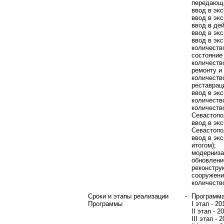
передающи
ввод в эк
ввод в эк
ввод в де
ввод в эк
ввод в эк
количеств
состояние
количеств
ремонту и
количеств
реставрац
ввод в экс
количеств
количеств
Севастопо
ввод в эк
Севастопо
ввод в эк
итогом);
модерниза
обновлени
реконстру
сооружени
количеств
Сроки и этапы реализации
-
Программа
Программы
I этап - 20
II этап - 2
III этап - 