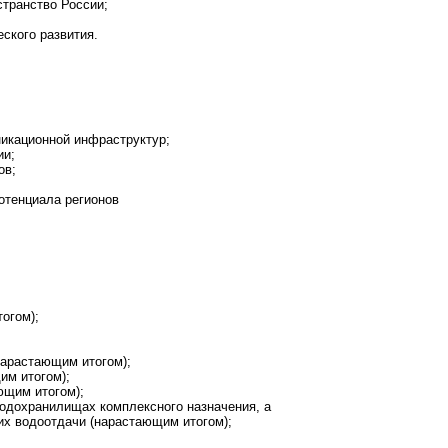
странство России;
ского развития.
никационной инфраструктур;
ии;
ов;
отенциала регионов
огом);
нарастающим итогом);
им итогом);
ющим итогом);
водохранилищах комплексного назначения, а
их водоотдачи (нарастающим итогом);