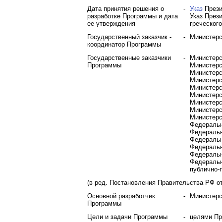
Дата принятия решения о
-
Указ
Прези
разработке Программы и дата
Указ
Прези
ее утверждения
греческог
Государственный заказчик -
-
Министерс
координатор Программы
Государственные заказчики
-
Министерс
Программы
Министерс
Министерс
Министерс
Министерс
Министерс
Министерс
Министерс
Министерс
Федеральн
Федеральн
Федеральн
Федеральн
Федеральн
Федеральн
публично-
(в ред.
Постановления
Правительства РФ от 
Основной разработчик
-
Министерс
Программы
Цели и задачи Программы
-
целями Пр