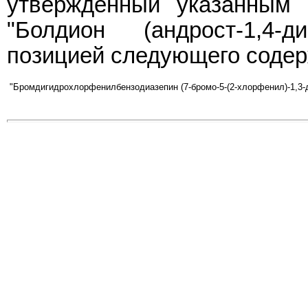
утвержденный указанным 
"Болдион (андрост-1,4-д
позицией следующего содер
"Бромдигидрохлорфенилбензодиазепин (7-бромо-5-(2-хлорфенил)-1,3-д