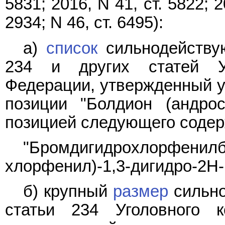
5831; 2016, N 41, ст. 5822; 2
2934; N 46, ст. 6495):
а)
список
сильнодейству
234 и других статей Уг
Федерации, утвержденный у
позиции "Болдион (андрост
позицией следующего содер
"Бромдигидрохлорфенил
хлорфенил)-1,3-дигидро-2H-
б) крупный
размер
сильно
статьи 234 Уголовного к