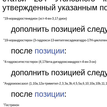
утвержденный указанным п
"19-норандростенедион (эст-4-ен-3,17-дион)
дополнить позицией след
"19-норандростерон (3-гидрокси-13-метилгексадекагидро-17H-циклопен
после
позиции
:
"4-гидрокситестостерон (4,17бета-дигидроксиандрост-4-ен-3-он)
дополнить позицией след
"Андроизоксазол (1,10a,12а-триметил-2,3,3a,3b,4,5,5a,6,10,10a,10b,11,
после
позиции
:
"Гестринон