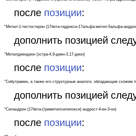
после
позиции
:
"Метил-1-тестостерон (17бета-гидрокси-17альфа-метил-5альфа-андрост
дополнить позицией след
"Метилдиендион (эстра-4,9-диен-3,17-дион)
после
позиции
:
"Сибутрамин, а также его структурные аналоги, обладающие схожим 
дополнить позицией след
"Силандрон (17бета-(триметилсилилокси) андрост-4-ен-3-он)
после
позиции
: