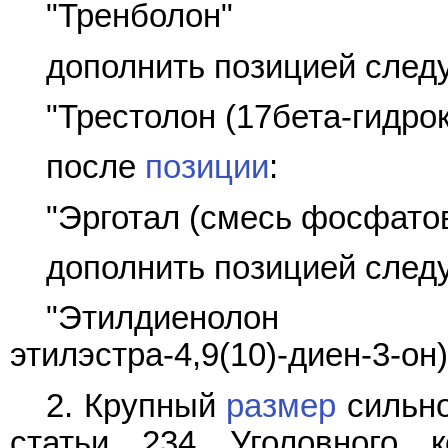
"Тренболон"
дополнить позицией след
"Трестолон (17бета-гидро
после
позиции
:
"Эрготал (смесь фосфато
дополнить позицией след
"Этилдиенолон (1
этилэстра-4,9(10)-диен-3-он)
2. Крупный
размер
сильно
статьи 234 Уголовного к