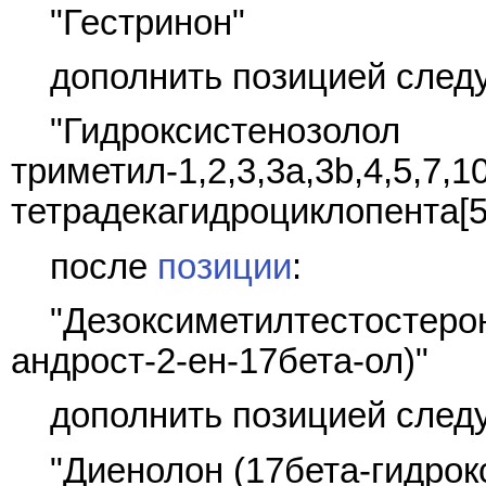
"Гестринон"
дополнить позицией след
"Гидроксистен
триметил-1,2,3,3a,3b,4,5,7,1
тетрадекагидроциклопента[5,
после
позиции
:
"Дезоксиметилтестост
андрост-2-ен-17бета-ол)"
дополнить позицией след
"Диенолон (17бета-гидрокс