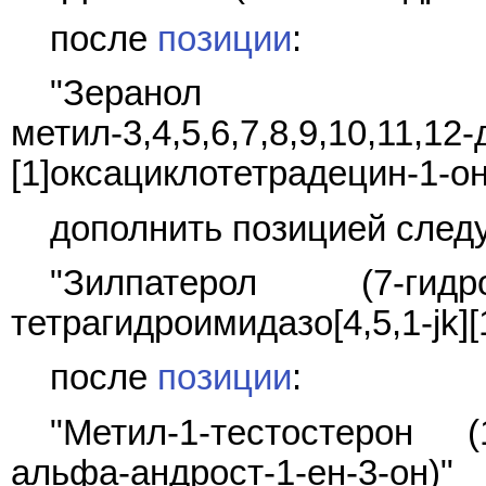
после
позиции
:
"Зеранол (7,1
метил-3,4,5,6,7,8,9,10,11,12
[1]оксациклотетрадецин-1-он
дополнить позицией след
"Зилпатерол (7-гидрокси
тетрагидроимидазо[4,5,1-jk][
после
позиции
:
"Метил-1-тестостерон (1
альфа-андрост-1-ен-3-он)"