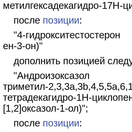
метилгексадекагидро-17H-ци
после
позиции
:
"4-гидрокситестостерон 
ен-3-он)"
дополнить позицией след
"Андроизокс
триметил-2,3,3a,3b,4,5,5a,6,
тетрадекагидро-1H-циклопен
[1,2]оксазол-1-ол)";
после
позиции
: