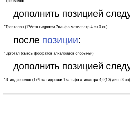
"Тренболон
дополнить позицией след
"Трестолон (17бета-гидрокси-7альфа-метилэстр-4-ен-3-он)
после
позиции
:
"Эрготал (смесь фосфатов алкалоидов спорыньи)
дополнить позицией след
"Этилдиенолон (17бета-гидрокси-17альфа-этилэстра-4,9(10)-диен-3-он)