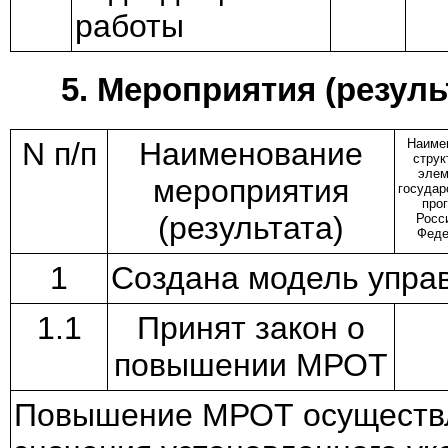
работы
5. Мероприятия (резул
N п/п
Наименование
Наиме
струк
элем
мероприятия
государ
про
(результата)
Росс
Феде
1
Создана модель упра
1.1
Принят закон о
повышении МРОТ
Повышение МРОТ осуществля