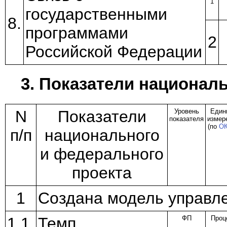
1
государственными
8.
программами
2
Российской Федерации
3. Показатели национал
N
Показатели
Уровень
Един
показателя
измер
(по
О
п/п
национального
и федерального
проекта
1
Создана модель управл
1.1.
Темп
ФП
Проц