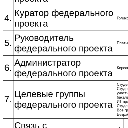
Куратор федерального
4.
Голико
проекта
Руководитель
5.
Платы
федерального проекта
Администратор
6.
Кирса
федерального проекта
Студе
Студе
Целевые группы
участ
7.
бакала
федерального проекта
ИТ-пр
Студе
Все г
Безра
Связь с