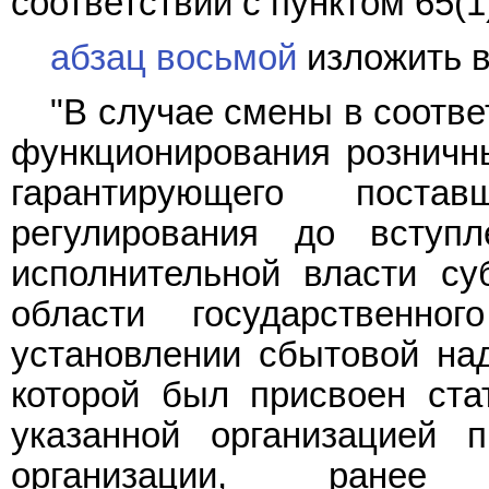
соответствии с пунктом 65(1
абзац восьмой
изложить в
"В случае смены в соотв
функционирования розничны
гарантирующего пост
регулирования до вступ
исполнительной власти су
области государственно
установлении сбытовой над
которой был присвоен ста
указанной организацией 
организации, ранее