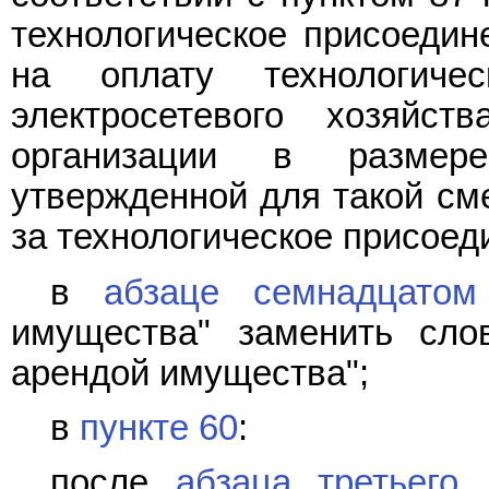
технологическое присоедин
на оплату технологичес
электросетевого хозяйс
организации в размер
утвержденной для такой см
за технологическое присоеди
в
абзаце семнадцатом
имущества" заменить сло
арендой имущества";
в
пункте 60
:
после
абзаца третьего
д