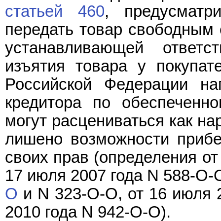
статьей 460
, предусматр
передать товар свободным 
устанавливающей ответс
изъятия товара у покупат
Российской Федерации на
кредитора по обеспеченно
могут расцениваться как на
лишено возможности прибе
своих прав (определения от
17 июля 2007 года
N 588-О-
О
и
N 323-О-О
, от 16 июля
2010 года
N 942-О-О
).