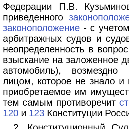
Федерации П.В. Кузьминов
приведенного
законополож
законоположение
- с учето
арбитражных судов и судо
неопределенность в вопрос
взыскание на заложенное д
автомобиль), возмездно 
лицом, которое не знало и 
приобретаемое им имуществ
тем самым противоречит
ст
120
и
123
Конституции Росс
2. Конституционный Суд