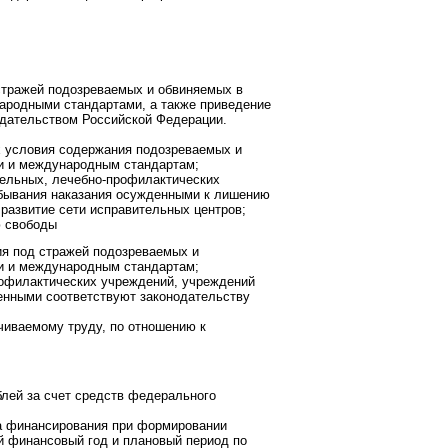
стражей подозреваемых и обвиняемых в
ародными стандартами, а также приведение
одательством Российской Федерации.
ых условия содержания подозреваемых и
и и международным стандартам;
тельных, лечебно-профилактических
тбывания наказания осужденными к лишению
развитие сети исправительных центров;
ю свободы
ия под стражей подозреваемых и
и и международным стандартам;
рофилактических учреждений, учреждений
денными соответствуют законодательству
чиваемому труду, по отношению к
лей за счет средств федерального
ка финансирования при формировании
й финансовый год и плановый период по