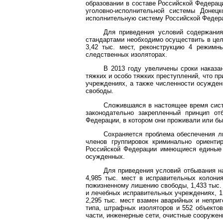
образовании в составе Российской Федераци
уголовно-исполнительной системы Донецк
исполнительную систему Российской Федер
Для приведения условий содержания
стандартами необходимо осуществить в цело
3,42 тыс. мест, реконструкцию 4 режимны
следственных изоляторах.
В 2013 году увеличены сроки наказа
тяжких и особо тяжких преступлений, что п
учреждениях, а также численности осужде
свободы.
Сложившаяся в настоящее время сист
законодательно закрепленный принцип от
Федерации, в котором они проживали или б
Сохраняется проблема обеспечения л
членов группировок криминально ориенти
Российской Федерации имеющиеся единые 
осужденных.
Для приведения условий отбывания н
4,985 тыс. мест в исправительных колони
пожизненному лишению свободы, 1,433 тыс. 
и лечебных исправительных учреждениях, 1
2,295 тыс. мест взамен аварийных и непри
типа, штрафных изоляторов и 552 объектов
части, инженерные сети, очистные сооружен