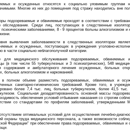
няемых и осужденных относятся к социально уязвимым группам н
ачимыми. Многие из них до помещения под стражу находились вне по
ры подозреваемые и обвиняемые проходят в соответствии с требова
ое обследование. Среди лиц, поступающих в следственные изолято
 психическими заболеваниями, 8 - 9 процентов больны алкоголизмом и на
жизни.
вня выявления заболеваемости в следственных изоляторах являет
няемых и осужденных, поступающих в учреждения уголовно-исполн
о в части социально неблагополучной категории.
ме для медицинского обслуживания подозреваемых, обвиняемых 
ы (в том числе 55 туберкулезных и 3 психиатрических), 548 медицин
я содержания и амбулаторного лечения осужденных, больных отк
, больных алкоголизмом и наркоманией.
в полном объеме разместить подозреваемых, обвиняемых и осу
ленных санитарно-гигиенических требований. Кроме того, в учрежде
ировано более 7,4 тыс. лиц, больных туберкулезом, более 41,5 тыс.
кулезом. Социальная дезадаптированность основной массы подозрев
бходимость обеспечения условий отбывания наказания со строгим соблю
тствии со стандартами по профилям заболеваний, утвержденными М
отсутствием оптимальных условий для осуществления лечебно-диагнос
ий охраны труда медицинского персонала, а также возможности собл
ской Федерации" при обеспечении права подозреваемых, обвиняемых и 
ощи.