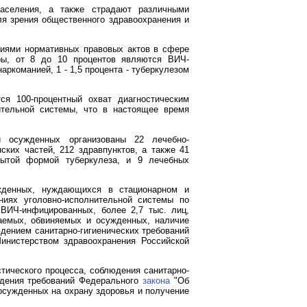
аселения, а также страдают различными
ля зрения общественного здравоохранения и
ниями нормативных правовых актов в сфере
ры, от 8 до 10 процентов являются ВИЧ-
ркоманией, 1 - 1,5 процента - туберкулезом
ся 100-процентный охват диагностическим
ительной системы, что в настоящее время
и осужденных организованы 22 лечебно-
ских частей, 212 здравпунктов, а также 41
рытой формой туберкулеза, и 9 лечебных
жденных, нуждающихся в стационарном и
ниях уголовно-исполнительной системы по
 ВИЧ-инфицированных, более 2,7 тыс. лиц,
аемых, обвиняемых и осужденных, наличие
дением санитарно-гигиенических требований
инистерством здравоохранения Российской
тического процесса, соблюдения санитарно-
юдения требований Федерального
закона
"Об
осужденных на охрану здоровья и получение