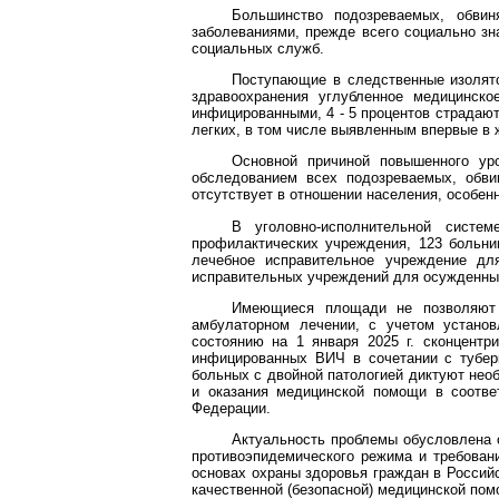
Большинство подозреваемых, обви
заболеваниями, прежде всего социально зн
социальных служб.
Поступающие в следственные изолято
здравоохранения углубленное медицинск
инфицированными, 4 - 5 процентов страдают
легких, в том числе выявленным впервые в 
Основной причиной повышенного уро
обследованием всех подозреваемых, обви
отсутствует в отношении населения, особенн
В уголовно-исполнительной систе
профилактических учреждения, 123 больниц
лечебное исправительное учреждение дл
исправительных учреждений для осужденных
Имеющиеся площади не позволяют 
амбулаторном лечении, с учетом установ
состоянию на 1 января 2025 г. сконцентр
инфицированных ВИЧ в сочетании с тубер
больных с двойной патологией диктуют нео
и оказания медицинской помощи в соотве
Федерации.
Актуальность проблемы обусловлена 
противоэпидемического режима и требован
основах охраны здоровья граждан в Россий
качественной (безопасной) медицинской пом