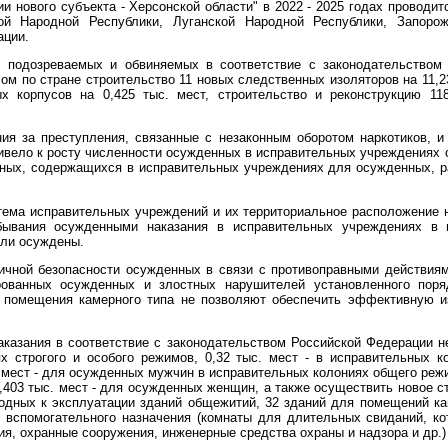
и нового субъекта - Херсонской области" в 2022 - 2025 годах проводи
ой Народной Республики, Луганской Народной Республики, Запоро
ации.
 подозреваемых и обвиняемых в соответствие с законодательство
м по стране строительство 11 новых следственных изоляторов на 11,2
х корпусов на 0,425 тыс. мест, строительство и реконструкцию 11
ния за преступления, связанные с незаконным оборотом наркотиков, 
ривело к росту численности осужденных в исправительных учреждениях
нных, содержащихся в исправительных учреждениях для осужденных, р
ема исправительных учреждений и их территориальное расположение 
бывания осужденными наказания в исправительных учреждениях в 
ыли осуждены.
ичной безопасности осужденных в связи с противоправными действиям
рованных осужденных и злостных нарушителей установленного поря
помещения камерного типа не позволяют обеспечить эффективную и
аказания в соответствие с законодательством Российской Федерации 
ях строгого и особого режимов, 0,32 тыс. мест - в исправительных 
мест - для осужденных мужчин в исправительных колониях общего режим
,403 тыс. мест - для осужденных женщин, а также осуществить новое с
годных к эксплуатации зданий общежитий, 32 зданий для помещений к
 вспомогательного назначения (комнаты для длительных свиданий, ко
ия, охранные сооружения, инженерные средства охраны и надзора и др.