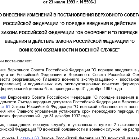
от 23 июля 1993 г. N 5506-1
О ВНЕСЕНИИ ИЗМЕНЕНИЙ В ПОСТАНОВЛЕНИЯ ВЕРХОВНОГО СОВЕТ
РОССИЙСКОЙ ФЕДЕРАЦИИ "О ПОРЯДКЕ ВВЕДЕНИЯ В ДЕЙСТВИЕ
ЗАКОНА РОССИЙСКОЙ ФЕДЕРАЦИИ "ОБ ОБОРОНЕ" И "О ПОРЯДКЕ
ВВЕДЕНИЯ В ДЕЙСТВИЕ ЗАКОНА РОССИЙСКОЙ ФЕДЕРАЦИИ "О
ВОИНСКОЙ ОБЯЗАННОСТИ И ВОЕННОЙ СЛУЖБЕ"
ии постановляет:
ения Верховного Совета Российской Федерации "О порядке введения в
путатов Российской Федерации и Верховного Совета Российской Феде
ести реорганизацию Главного военного эксплуатационно - восстано
управление) и подчиненных ему эксплуатационных воинских формиро
формирований должна быть проведена до 31 декабря 1997 года.
ния
Верховного Совета Российской Федерации "О порядке введения в
едомости Съезда народных депутатов Российской Федерации и Верховно
ьи 61
Закона Российской Федерации "О воинской обязанности и воен
ия ими Главного управления установить срок переходного периода, 
нских формирований - до 31 декабря 1997 года.
щих, проходящих военную службу в указанных в пункте 2 настоящег
ийской Федерации "О воинской обязанности и военной службе" не распр
в пункте 1
статьи 60
Закона Российской Федерации "О воинской обязан