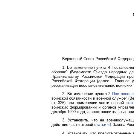
Верховный Совет Российской Федерац
1. Во изменение пункта 4 Постановл
обороне" (Ведомости Съезда народных де
Правительству Российской Федерации пров
Российской Федерации (далее - Главное 
реорганизация восстановительных воинских 
2. Во изменение пункта 2
Постановле
воинской обязанности и военной службе" (В
ст. 326) при применении части первой
стат
воинских формирований и органов управлен
декабря 1999 года, а восстановительных вои
3. Установить, что на военнослужа
действие части второй
статьи 61
Закона Росс
4. Установить, что предусмотренные 