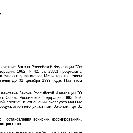
А
 действие Закона Российской Федерации "Об
рации, 1992, N 42, ст. 2332) предложить
вительного управления Министерства связи
ваний до 31 декабря 1999 года. При этом
 действие Закона Российской Федерации "О
го Совета Российской Федерации, 1993, N 9,
ной службе" в отношении эксплуатационных
предусмотренного указанным Законом, до 31
о Постановления воинских формированиях,
остраняется.
ности и военной службе" сроки заключения