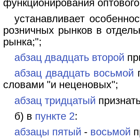
функционирования оптового
устанавливает особеннос
розничных рынков в отдель
рынка;";
абзац двадцать второй
пр
абзац двадцать восьмой
п
словами "и неценовых";
абзац тридцатый
признать
б) в
пункте 2
:
абзацы пятый
-
восьмой
п