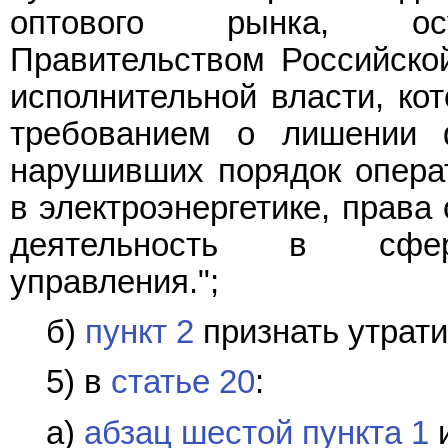
оптового рынка, осу
Правительством Российско
исполнительной власти, ко
требованием о лишении ф
нарушивших порядок операт
в электроэнергетике, прав
деятельность в сфере
управления.";
б)
пункт 2
признать утрат
5) в
статье 20
:
а)
абзац шестой пункта 1
и