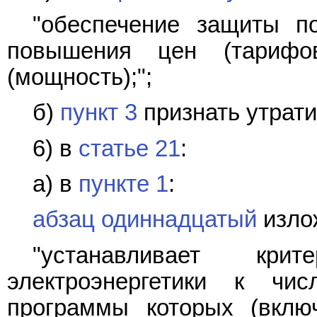
"обеспечение защиты по
повышения цен (тарифо
(мощность);";
б)
пункт 3
признать утрат
6) в
статье 21
:
а) в
пункте 1
:
абзац одиннадцатый
изло
"устанавливает кри
электроэнергетики к чис
программы которых (вклю