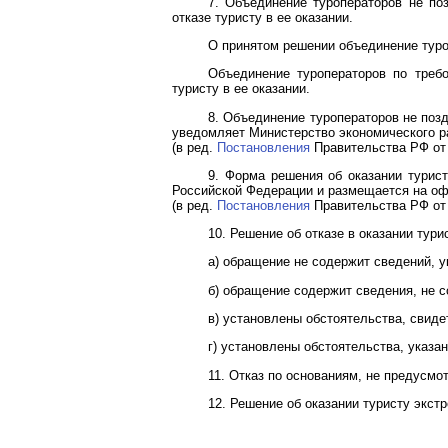
7. Объединение туроператоров не по
отказе туристу в ее оказании.
О принятом решении объединение тур
Объединение туроператоров по треб
туристу в ее оказании.
8. Объединение туроператоров не позд
уведомляет Министерство экономического р
(в ред.
Постановления
Правительства РФ от 
9.
Форма
решения об оказании турист
Российской Федерации и размещается на оф
(в ред.
Постановления
Правительства РФ от 
10. Решение об отказе в оказании ту
а) обращение не содержит сведений, 
б) обращение содержит сведения, не 
в) установлены обстоятельства, свид
г) установлены обстоятельства, указа
11. Отказ по основаниям, не предусм
12. Решение об оказании туристу экст