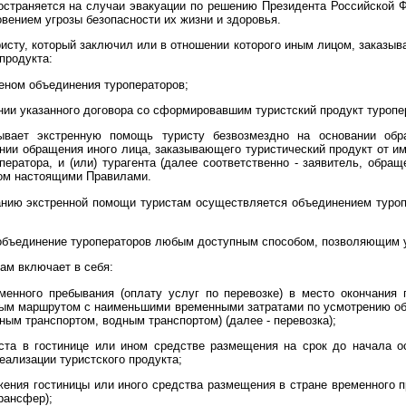
страняется на случаи эвакуации по решению Президента Российской Ф
овением угрозы безопасности их жизни и здоровья.
исту, который заключил или в отношении которого иным лицом, заказыв
продукта:
леном объединения туроператоров;
нии указанного договора со сформировавшим туристский продукт туропе
зывает экстренную помощь туристу безвозмездно на основании обр
ии обращения иного лица, заказывающего туристический продукт от име
ператора, и (или) турагента (далее соответственно - заявитель, обра
ном настоящими Правилами.
анию экстренной помощи туристам осуществляется объединением туроп
объединение туроператоров любым доступным способом, позволяющим у
ам включает в себя:
еменного пребывания (оплату услуг по перевозке) в место окончания
ным маршрутом с наименьшими временными затратами по усмотрению об
ым транспортом, водным транспортом) (далее - перевозка);
ста в гостинице или ином средстве размещения на срок до начала о
еализации туристского продукта;
ожения гостиницы или иного средства размещения в стране временного 
рансфер);