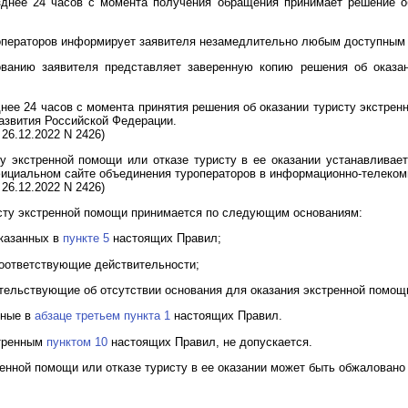
зднее 24 часов с момента получения обращения принимает решение о
операторов информирует заявителя незамедлительно любым доступным
ованию заявителя представляет заверенную копию решения об оказан
нее 24 часов с момента принятия решения об оказании туристу экстренн
азвития Российской Федерации.
26.12.2022 N 2426)
у экстренной помощи или отказе туристу в ее оказании устанавливае
ициальном сайте объединения туроператоров в информационно-телекомм
26.12.2022 N 2426)
ристу экстренной помощи принимается по следующим основаниям:
указанных в
пункте 5
настоящих Правил;
соответствующие действительности;
етельствующие об отсутствии основания для оказания экстренной помощ
нные в
абзаце третьем пункта 1
настоящих Правил.
отренным
пунктом 10
настоящих Правил, не допускается.
ренной помощи или отказе туристу в ее оказании может быть обжаловано