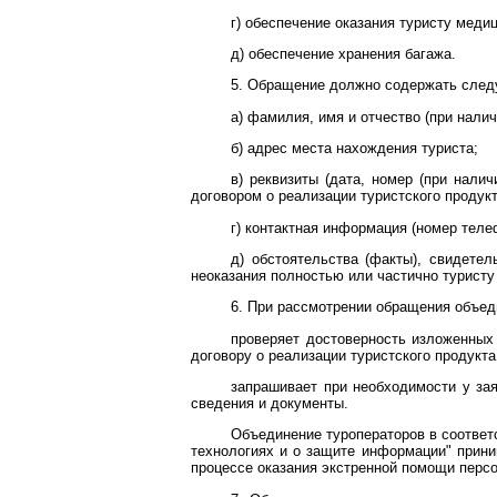
г) обеспечение оказания туристу мед
д) обеспечение хранения багажа.
5. Обращение должно содержать сле
а) фамилия, имя и отчество (при налич
б) адрес места нахождения туриста;
в) реквизиты (дата, номер (при налич
договором о реализации туристского продукт
г) контактная информация (номер теле
д) обстоятельства (факты), свидете
неоказания полностью или частично туристу
6. При рассмотрении обращения объед
проверяет достоверность изложенных
договору о реализации туристского продукта
запрашивает при необходимости у зая
сведения и документы.
Объединение туроператоров в соотве
технологиях и о защите информации" прин
процессе оказания экстренной помощи персо