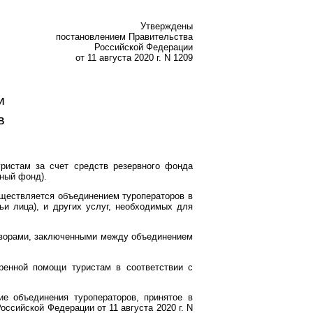
Утверждены
постановлением Правительства
Российской Федерации
от 11 августа 2020 г. N 1209
И
В
ристам за счет средств резервного фонда
вный фонд).
уществляется объединением туроператоров в
ьи лица), и других услуг, необходимых для
говорами, заключенными между объединением
ренной помощи туристам в соответствии с
е объединения туроператоров, принятое в
сийской Федерации от 11 августа 2020 г. N