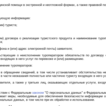
ицинской помощи в экстренной и неотложной формах, а также правовой 
дующую информацию:
ии) туриста;
ии) договора о реализации туристского продукта и наименование туроп
а;
фона и (или) адрес электронной почты) заявителя;
льствующие о неисполнении туроператором обязательств по договору 
 входящих в него услуг по перевозке и (или) размещению.
инение туроператоров:
 в обращении сведений, в том числе устанавливает обстоятельства н
 в части неоказания полностью или частично туристу входящих в него у
вителя, а также у третьих лиц, оказывающих отдельные услуги, вход
тствии с Федеральным
законом
"О персональных данных" и Федеральны
имает меры, необходимые для обеспечения безопасности информации о
нальных данных, в том числе при их обработке и использовании.