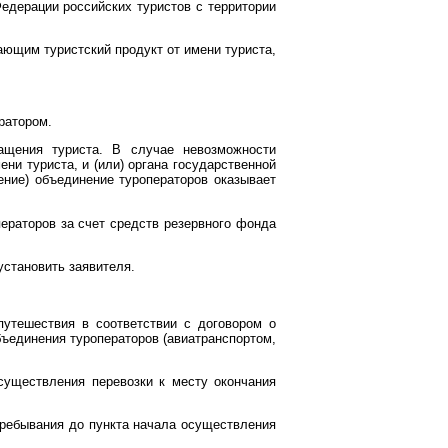
едерации российских туристов с территории
ающим туристский продукт от имени туриста,
ратором.
ащения туриста. В случае невозможности
ни туриста, и (или) органа государственной
щение) объединение туроператоров оказывает
ераторов за счет средств резервного фонда
становить заявителя.
 путешествия в соответствии с договором о
ъединения туроператоров (авиатранспортом,
существления перевозки к месту окончания
пребывания до пункта начала осуществления