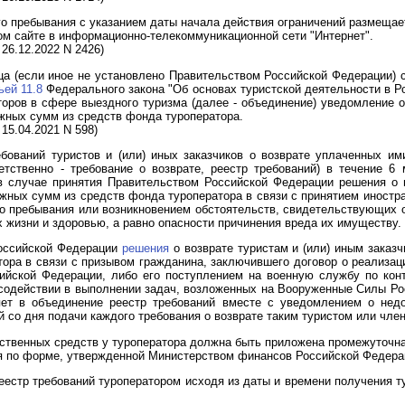
ого пребывания с указанием даты начала действия ограничений размеща
м сайте в информационно-телекоммуникационной сети "Интернет".
26.12.2022 N 2426)
яца (если иное не установлено Правительством Российской Федерации) 
ьей 11.8
Федерального закона "Об основах туристской деятельности в Р
торов в сфере выездного туризма (далее - объединение) уведомление о
жных сумм из средств фонда туроператора.
15.04.2021 N 598)
ебований туристов и (или) иных заказчиков о возврате уплаченных и
етственно - требование о возврате, реестр требований) в течение 6
 случае принятия Правительством Российской Федерации решения о в
ежных сумм из средств фонда туроператора в связи с принятием иностр
го пребывания или возникновением обстоятельств, свидетельствующих о
х жизни и здоровью, а равно опасности причинения вреда их имуществу.
Российской Федерации
решения
о возврате туристам и (или) иным заказ
ора в связи с призывом гражданина, заключившего договор о реализаци
йской Федерации, либо его поступлением на военную службу по контр
содействии в выполнении задач, возложенных на Вооруженные Силы Ро
яет в объединение реестр требований вместе с уведомлением о недо
й со дня подачи каждого требования о возврате таким туристом или член
ственных средств у туроператора должна быть приложена промежуточная
я по форме, утвержденной Министерством финансов Российской Федера
еестр требований туроператором исходя из даты и времени получения ту