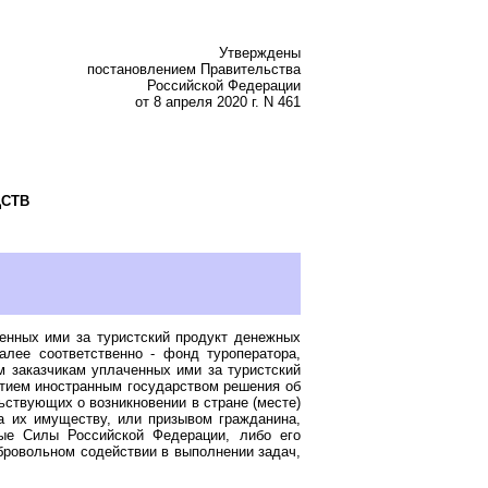
Утверждены
постановлением Правительства
Российской Федерации
от 8 апреля 2020 г. N 461
ДСТВ
ченных ими за туристский продукт денежных
лее соответственно - фонд туроператора,
м заказчикам уплаченных ими за туристский
ятием иностранным государством решения об
ьствующих о возникновении в стране (месте)
да их имуществу, или призывом гражданина,
ные Силы Российской Федерации, либо его
обровольном содействии в выполнении задач,