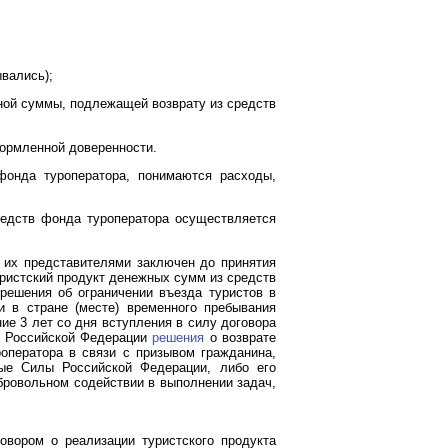
ывались);
жной суммы, подлежащей возврату из средств
формленной доверенности.
фонда туроператора, понимаются расходы,
редств фонда туроператора осуществляется
о их представителями заключен до принятия
уристский продукт денежных сумм из средств
решения об ограничении въезда туристов в
и в стране (месте) временного пребывания
ие 3 лет со дня вступления в силу договора
ом Российской Федерации
решения
о возврате
оператора в связи с призывом гражданина,
ные Силы Российской Федерации, либо его
обровольном содействии в выполнении задач,
овором о реализации туристского продукта