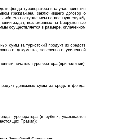
едств фонда туроператора в случае принятия
ывом гражданина, заключившего договор о
, либо его поступлением на военную службу
олнении задач, возложенных на Вооруженные
суммы осуществляется в размере, оплаченном
ных сумм за туристский продукт из средств
онного документа, заверенного усиленной
ленный печатью туроператора (при наличии),
 продукт денежных сумм из средств фонда,
нда туроператора (в рублях, указывается
астоящих Правил);
твом Российской Федерации;