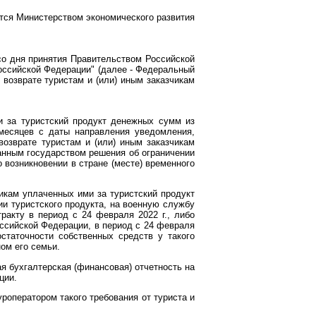
ется Министерством экономического развития
со дня принятия Правительством Российской
оссийской Федерации" (далее - Федеральный
 возврате туристам и (или) иным заказчикам
ми за туристский продукт денежных сумм из
 месяцев с даты направления уведомления,
озврате туристам и (или) иным заказчикам
анным государством решения об ограничении
 возникновении в стране (месте) временного
чикам уплаченных ими за туристский продукт
и туристского продукта, на военную службу
акту в период с 24 февраля 2022 г., либо
ссийской Федерации, в период с 24 февраля
статочности собственных средств у такого
ом его семьи.
 бухгалтерская (финансовая) отчетность на
ции.
роператором такого требования от туриста и