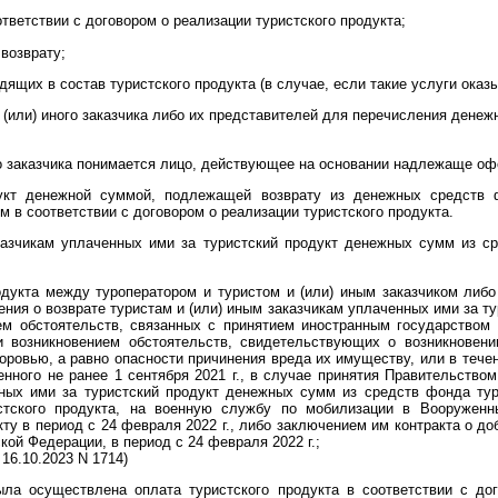
ответствии с договором о реализации туристского продукта;
возврату;
дящих в состав туристского продукта (в случае, если такие услуги оказ
и (или) иного заказчика либо их представителей для перечисления дене
о заказчика понимается лицо, действующее на основании надлежаще о
укт денежной суммой, подлежащей возврату из денежных средств 
м в соответствии с договором о реализации туристского продукта.
аказчикам уплаченных ими за туристский продукт денежных сумм из с
одукта между туроператором и туристом и (или) иным заказчиком либ
ия о возврате туристам и (или) иным заказчикам уплаченных ими за т
ем обстоятельств, связанных с принятием иностранным государством 
и возникновением обстоятельств, свидетельствующих о возникновени
доровью, а равно опасности причинения вреда их имуществу, или в течен
ченного не ранее 1 сентября 2021 г., в случае принятия Правительств
нных ими за туристский продукт денежных сумм из средств фонда тур
стского продукта, на военную службу по мобилизации в Вооружен
ту в период с 24 февраля 2022 г., либо заключением им контракта о д
й Федерации, в период с 24 февраля 2022 г.;
16.10.2023 N 1714)
ыла осуществлена оплата туристского продукта в соответствии с дог