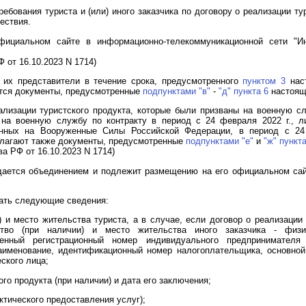
ебования туриста и (или) иного заказчика по договору о реализации ту
ествия.
фициальном сайте в информационно-телекоммуникационной сети "И
 от 16.10.2023 N 1714)
о их представители в течение срока, предусмотренного
пунктом 3
наст
аются документы, предусмотренные
подпунктами "в"
-
"д" пункта 6
настоящ
ализации туристского продукта, которые были призваны на военную 
 на военную службу по контракту в период с 24 февраля 2022 г., л
енных на Вооруженные Силы Российской Федерации, в период с 24
илагают также документы, предусмотренные
подпунктами "е"
и
"ж" пункта
а РФ от 16.10.2023 N 1714)
дается объединением и подлежит размещению на его официальном са
жать следующие сведения:
) и место жительства туриста, а в случае, если договор о реализации
ство (при наличии) и место жительства иного заказчика - физи
твенный регистрационный номер индивидуального предпринимателя
аименование, идентификационный номер налогоплательщика, основной
ского лица;
го продукта (при наличии) и дата его заключения;
ктического предоставления услуг);