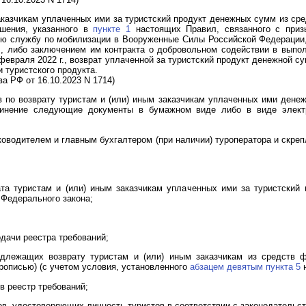
заказчикам уплаченных ими за туристский продукт денежных сумм из ср
шения, указанного в
пункте 1
настоящих Правил, связанного с приз
ную службу по мобилизации в Вооруженные Силы Российской Федерации
г., либо заключением им контракта о добровольном содействии в вып
февраля 2022 г., возврат уплаченной за туристский продукт денежной 
 туристского продукта.
а РФ от 16.10.2023 N 1714)
в по возврату туристам и (или) иным заказчикам уплаченных ими денеж
инение следующие документы в бумажном виде либо в виде электр
ководителем и главным бухгалтером (при наличии) туроператора и скреп
та туристам и (или) иным заказчикам уплаченных ими за туристский
Федерального закона;
дачи реестра требований;
длежащих возврату туристам и (или) иным заказчикам из средств фо
рописью) (с учетом условия, установленного
абзацем девятым пункта 5
н
в реестр требований;
ов, удостоверяющих личность туристов в соответствии с законодательс