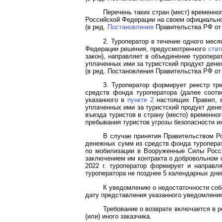
Перечень таких стран (мест) временн
Российской Федерации на своем официально
(в ред.
Постановления
Правительства РФ от 
2. Туроператор в течение одного мес
Федерации решения, предусмотренного
стат
закон), направляет в объединение туропера
уплаченных ими за туристский продукт дене
(в ред.
Постановления
Правительства РФ от 
3. Туроператор формирует реестр тр
средств фонда туроператора (далее соотв
указанного в
пункте 2
настоящих Правил, в
уплаченных ими за туристский продукт ден
въезда туристов в страну (место) временно
пребывания туристов угрозы безопасности и
В случае принятия Правительством 
денежных сумм из средств фонда туроперат
по мобилизации в Вооруженные Силы Росси
заключением им контракта о добровольном 
2022 г. туроператор формирует и направл
туроператора не позднее 5 календарных дне
К уведомлению о недостаточности соб
дату представления указанного уведомлени
Требование о возврате включается в р
(или) иного заказчика.