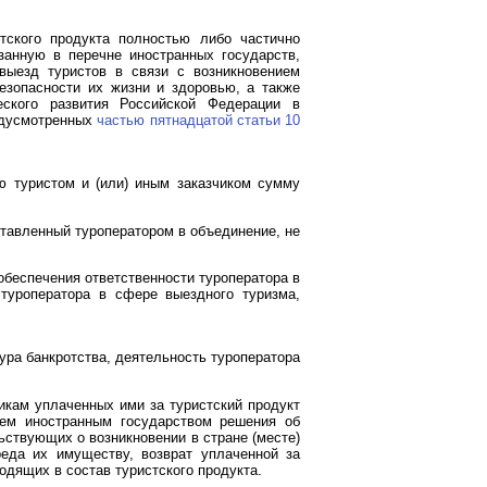
тского продукта полностью либо частично
занную в перечне иностранных государств,
 выезд туристов в связи с возникновением
безопасности их жизни и здоровью, а также
ского развития Российской Федерации в
едусмотренных
частью пятнадцатой статьи 10
ю туристом и (или) иным заказчиком сумму
ставленный туроператором в объединение, не
обеспечения ответственности туроператора в
туроператора в сфере выездного туризма,
ура банкротства, деятельность туроператора
икам уплаченных ими за туристский продукт
ием иностранным государством решения об
ьствующих о возникновении в стране (месте)
реда их имуществу, возврат уплаченной за
одящих в состав туристского продукта.