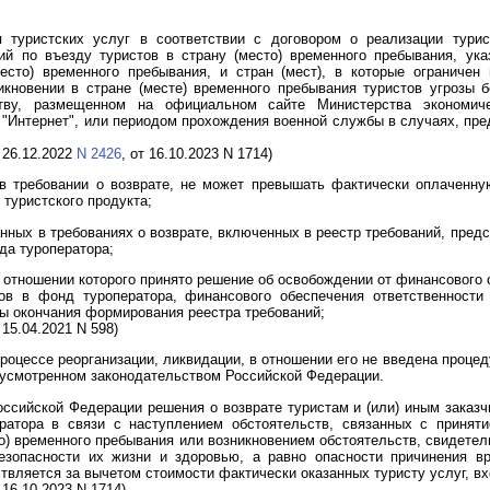
я туристских услуг в соответствии с договором о реализации турис
ий по въезду туристов в страну (место) временного пребывания, ука
есто) временного пребывания, и стран (мест), в которые ограничен
кновении в стране (месте) временного пребывания туристов угрозы 
тву, размещенном на официальном сайте Министерства экономиче
"Интернет", или периодом прохождения военной службы в случаях, пр
 26.12.2022
N 2426
, от 16.10.2023
N 1714
)
в требовании о возврате, не может превышать фактически оплаченну
 туристского продукта;
нных в требованиях о возврате, включенных в реестр требований, пред
да туроператора;
в отношении которого принято решение об освобождении от финансового 
ов в фонд туроператора, финансового обеспечения ответственности 
ты окончания формирования реестра требований;
15.04.2021 N 598)
роцессе реорганизации, ликвидации, в отношении его не введена процед
дусмотренном законодательством Российской Федерации.
ссийской Федерации решения о возврате туристам и (или) иным заказч
атора в связи с наступлением обстоятельств, связанных с принят
то) временного пребывания или возникновением обстоятельств, свидетел
езопасности их жизни и здоровью, а равно опасности причинения в
вляется за вычетом стоимости фактически оказанных туристу услуг, вх
16.10.2023 N 1714)