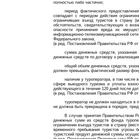
полностью либо частично;
период фактического предоставлени
совпадает с периодом действия ограничен
ограничивших въезд туристов в страну (м
обстоятельств, свидетельствующих о возни
опасности причинения вреда их имущес
информационно-телекоммуникационной сети 
Федерального закона;
(в ред. Постановлений Правительства РФ от
сумма денежных средств, указанная 
денежных средств по договору о реализации
общий объем денежных средств, указа
должен превышать фактический размер фон
наличие у туроператора, в том числе 
сфере выездного туризма и уплаты взнос
действующего в течение 120 дней после да
(в ред.
Постановления
Правительства РФ от 
туроператор не должен находиться в п
не должна быть прекращена в порядке, пре
В случае принятия Правительством Ро
денежных сумм из средств фонда туропер
ограничении въезда туристов в страну (мес
временного пребывания туристов угрозы б
туристский продукт денежной суммы осущест
(в ред.
Постановления
Правительства РФ от 