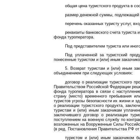
общая цена туристского продукта в со
размер денежной суммы, подлежащей 
перечень оказанных туристу услуг, вхо
реквизиты банковского счета туриста 
фонда туроператора.
Под представителем туриста или иног
Под уплаченной за туристский прод
понесенные туристом и (или) иным заказчико
5. Возврат туристам и (или) иным з
объединением при следующих условиях:
договор о реализации туристского пр
Правительством Российской Федерации решен
фонда туроператора в связи с наступлени
страну (место) временного пребывания ил
туристов угрозы безопасности их жизни и з
о реализации туристского продукта, заклю
туристам и (или) иным заказчикам уплаче
заключившего договор о реализации тури
поступлением на военную службу по контрак
возложенных на Вооруженные Силы Российско
(в ред.
Постановления
Правительства РФ от 
туристом и (или) иным заказчиком б