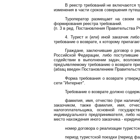
В реестр требований не включаются тр
изменения в части сроков совершения путеш
Туроператор размещает на своем о
формирования реестра требований.
(п. 3 в ред.
Постановления
Правительства РФ
4. Турист и (или) иной заказчик либ
требование о возврате, к которому прилаг
Граждане, заключившие договор о ре
Российской Федерации, либо поступившие
содействии в выполнении задач, возлож
предъявляемому требованию о возврате пр
(абзац введен
Постановлением
Правительств
Форма требования о возврате утверж
сети "Интернет".
Требование о возврате должно содер
фамилия, имя, отчество (при наличии
заказчиком, также фамилия, имя, отче
налогоплательщика, основной государс
индивидуального предпринимателя, либо н
место нахождения иного заказчика - юридиче
номер договора о реализации туристско
период туристской поездки (период фа