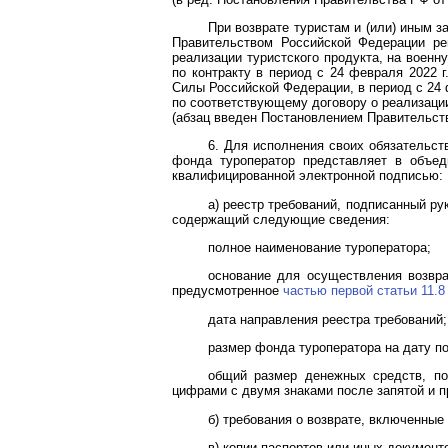
При возврате туристам и (или) иным 
Правительством Российской Федерации ре
реализации туристского продукта, на воен
по контракту в период с 24 февраля 2022 
Силы Российской Федерации, в период с 24 
по соответствующему договору о реализации
(абзац введен
Постановлением
Правительств
6. Для исполнения своих обязательст
фонда туроператор представляет в объед
квалифицированной электронной подписью:
а) реестр требований, подписанный ру
содержащий следующие сведения:
полное наименование туроператора;
основание для осуществления возвра
предусмотренное
частью первой статьи 11.8
дата направления реестра требований;
размер фонда туроператора на дату по
общий размер денежных средств, по
цифрами с двумя знаками после запятой и п
б) требования о возврате, включенные 
в) копии паспортов или иных документ