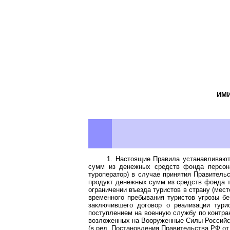
ИМИ
1. Настоящие Правила устанавливают
сумм из денежных средств фонда персона
туроператор) в случае принятия Правитель
продукт денежных сумм из средств фонда т
ограничении въезда туристов в страну (мес
временного пребывания туристов угрозы бе
заключившего договор о реализации тури
поступлением на военную службу по контрак
возложенных на Вооруженные Силы Российск
(в ред.
Постановления
Правительства РФ от 