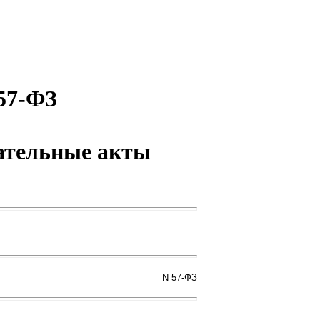
 57-ФЗ
дательные акты
N 57-ФЗ