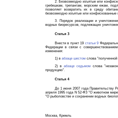
2. Безвозмездно изъятые или конфиск
гребешкам, трепангам, морским ежам, под
позволяет возвратить их в среду обитан
безвозмездно изъятые или конфискованные 
3. Порядок реализации и уничтожени
водных биоресурсов, подлежащих уничтожен
Статья 3
Внести в пункт 19
статьи 9
Федерально
Федерации в связи с совершенствованием 
изменения:
1) в
абзаце шестом
слова "полученной 
2) в
абзаце седьмом
слова "незакон
продукцию".
Статья 4
До 1 июня 2007 года Правительству 
апреля 1995 года N 52-ФЗ "О животном мире
"О рыболовстве и сохранении водных биолог
Москва, Кремль