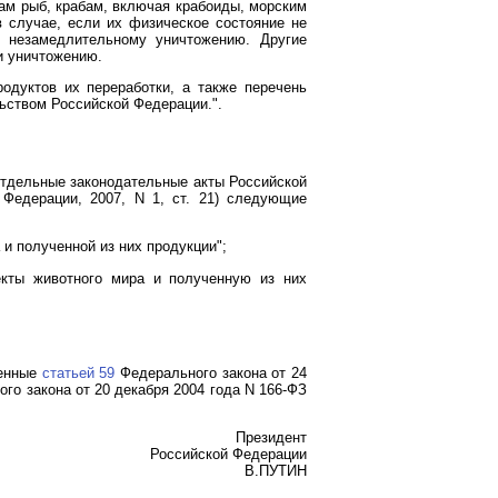
ам рыб, крабам, включая крабоиды, морским
 случае, если их физическое состояние не
т незамедлительному уничтожению. Другие
и уничтожению.
одуктов их переработки, а также перечень
ьством Российской Федерации.".
отдельные законодательные акты Российской
 Федерации, 2007, N 1, ст. 21) следующие
и полученной из них продукции";
екты животного мира и полученную из них
ренные
статьей 59
Федерального закона от 24
го закона от 20 декабря 2004 года N 166-ФЗ
Президент
Российской Федерации
В.ПУТИН