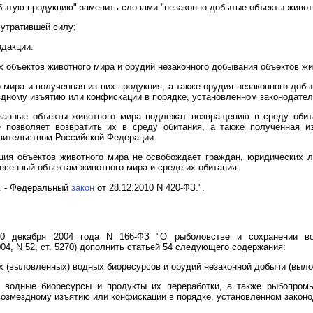
бытую продукцию" заменить словами "незаконно добытые объекты животн
 утратившей силу;
дакции:
х объектов животного мира и орудий незаконного добывания объектов ж
мира и полученная из них продукция, а также орудия незаконного добы
здному изъятию или конфискации в порядке, установленном законодате
ванные объекты животного мира подлежат возвращению в среду обита
е позволяет возвратить их в среду обитания, а также полученная и
вительством Российской Федерации.
ция объектов животного мира не освобождает граждан, юридических л
несенный объектам животного мира и среде их обитания.
у. - Федеральный
закон
от 28.12.2010 N 420-ФЗ.".
0 декабря 2004 года N 166-ФЗ "О рыболовстве и сохранении вод
04, N 52, ст. 5270) дополнить статьей 54 следующего содержания:
ых (выловленных) водных биоресурсов и орудий незаконной добычи (выл
) водные биоресурсы и продукты их переработки, а также рыбопром
возмездному изъятию или конфискации в порядке, установленном закон