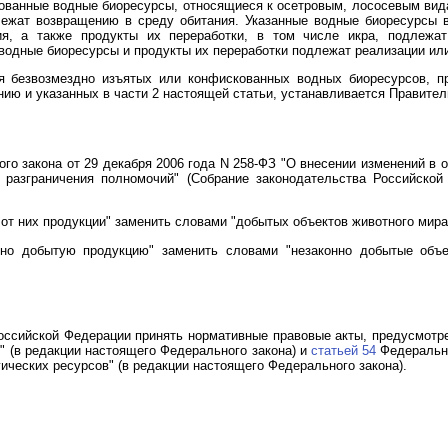
ованные водные биоресурсы, относящиеся к осетровым, лососевым вид
лежат возвращению в среду обитания. Указанные водные биоресурсы в
ия, а также продукты их переработки, в том числе икра, подлежа
водные биоресурсы и продукты их переработки подлежат реализации ил
я безвозмездно изъятых или конфискованных водных биоресурсов, пр
ию и указанных в части 2 настоящей статьи, устанавливается Правител
го закона от 29 декабря 2006 года N 258-ФЗ "О внесении изменений в 
разграничения полномочий" (Собрание законодательства Российской
от них продукции" заменить словами "добытых объектов животного мира 
но добытую продукцию" заменить словами "незаконно добытые объ
Российской Федерации принять нормативные правовые акты, предусмот
" (в редакции настоящего Федерального закона) и
статьей 54
Федерально
ических ресурсов" (в редакции настоящего Федерального закона).