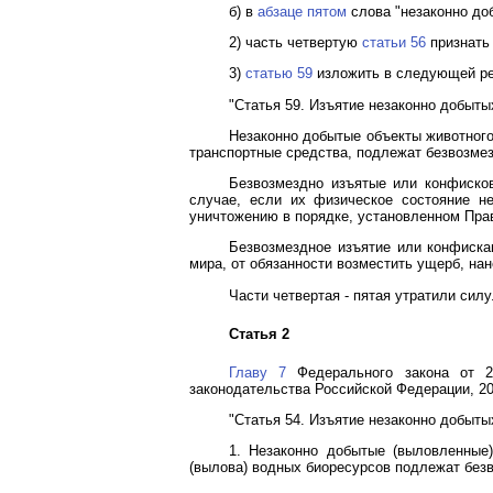
б) в
абзаце пятом
слова "незаконно до
2) часть четвертую
статьи 56
признать
3)
статью 59
изложить в следующей ре
"Статья 59. Изъятие незаконно добыты
Незаконно добытые объекты животного 
транспортные средства, подлежат безвозме
Безвозмездно изъятые или конфиско
случае, если их физическое состояние н
уничтожению в порядке, установленном Пра
Безвозмездное изъятие или конфиска
мира, от обязанности возместить ущерб, на
Части четвертая - пятая утратили сил
Статья 2
Главу 7
Федерального закона от 2
законодательства Российской Федерации, 20
"Статья 54. Изъятие незаконно добыт
1. Незаконно добытые (выловленные
(вылова) водных биоресурсов подлежат без