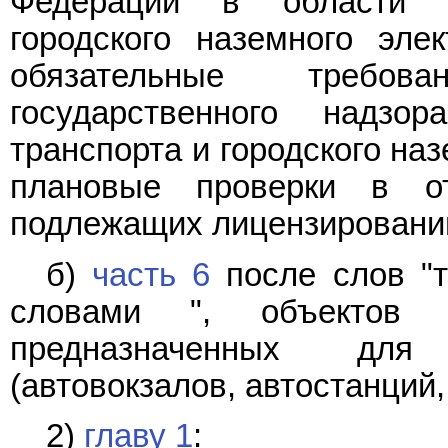
Федерации в области а
городского наземного элек
обязательные требов
государственного надзо
транспорта и городского на
плановые проверки в от
подлежащих лицензированию
б)
часть 6
после слов "т
словами ", объектов т
предназначенных для
(автовокзалов, автостанций,
2)
главу 1
: