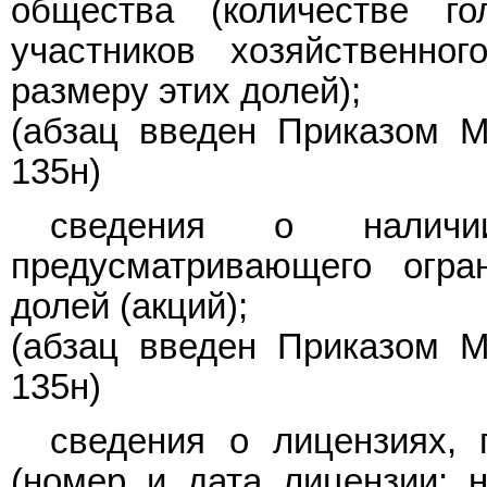
общества (количестве г
участников хозяйственно
размеру этих долей);
(абзац введен
Приказом
Ми
135н)
сведения о наличии
предусматривающего огра
долей (акций);
(абзац введен
Приказом
Ми
135н)
сведения о лицензиях,
(номер и дата лицензии; 