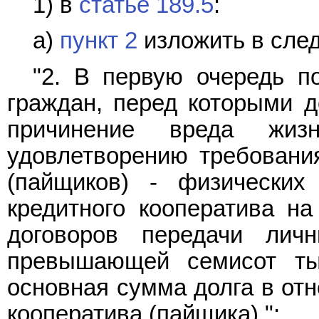
1) в
статье 189.5
:
а)
пункт 2
изложить в сле
"2. В первую очередь п
граждан, перед которыми д
причинение вреда жиз
удовлетворению требования
(пайщиков) - физических
кредитного кооператива н
договоров передачи лич
превышающей семисот ты
основная сумма долга в отн
кооператива (пайщика).";