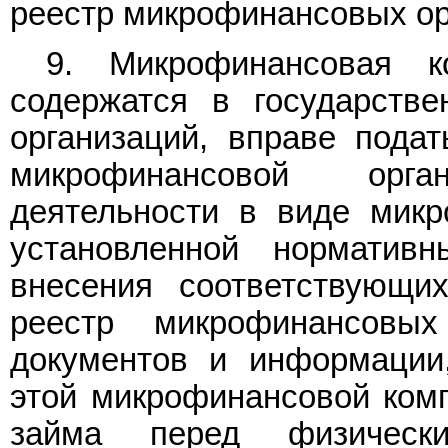
реестр микрофинансовых ор
9. Микрофинансовая к
содержатся в государств
организаций, вправе пода
микрофинансовой орг
деятельности в виде микр
установленной норматив
внесения соответствующи
реестр микрофинансовы
документов и информации
этой микрофинансовой комп
займа перед физичес