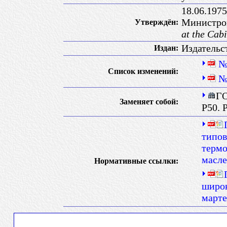
18.06.197
Министр
Утверждён:
at the Cab
Издательс
Издан:
№
Список изменений:
№
ГО
Заменяет собой:
Р50. 
типов
термо
масле
Нормативные ссылки:
широк
марте