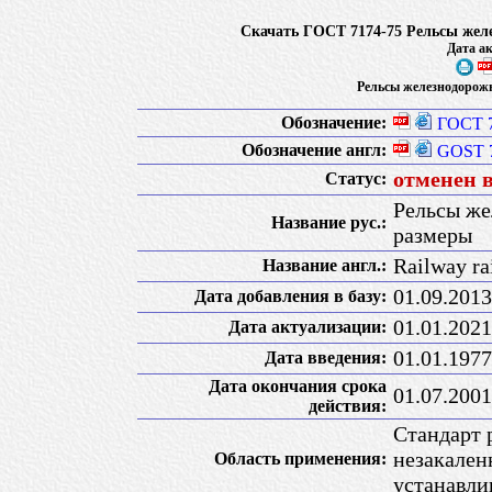
Скачать ГОСТ 7174-75 Рельсы жел
Дата ак
Рельсы железнодорожн
Обозначение:
ГОСТ 7
Обозначение англ:
GOST 7
отменен 
Статус:
Рельсы же
Название рус.:
размеры
Railway ra
Название англ.:
01.09.2013
Дата добавления в базу:
01.01.2021
Дата актуализации:
01.01.1977
Дата введения:
Дата окончания срока
01.07.2001
действия:
Стандарт 
незакален
Область применения:
устанавли