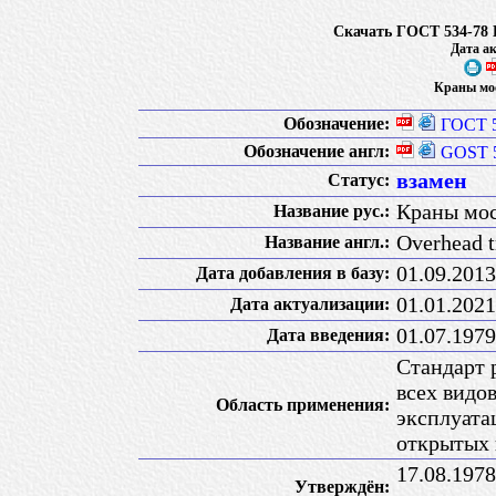
Скачать ГОСТ 534-78
Дата ак
Краны мо
Обозначение:
ГОСТ 5
Обозначение англ:
GOST 
взамен
Статус:
Краны мос
Название рус.:
Overhead t
Название англ.:
01.09.2013
Дата добавления в базу:
01.01.2021
Дата актуализации:
01.07.1979
Дата введения:
Стандарт 
всех видо
Область применения:
эксплуатац
открытых 
17.08.197
Утверждён: