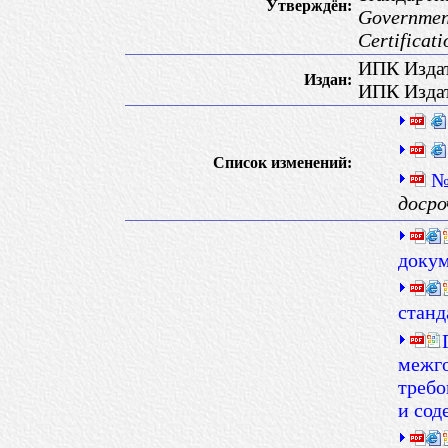
Утверждён:
Government
Certificat
ИПК Издат
Издан:
ИПК Издат
Список изменений:
№
досро
докум
станд
межго
требо
и сод