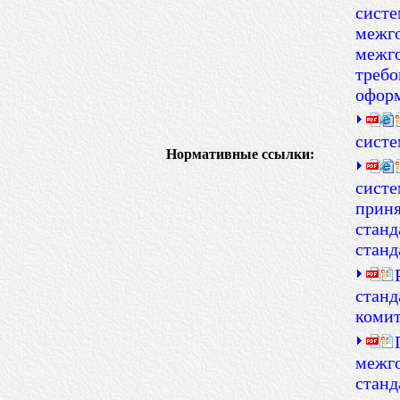
систе
межго
межго
требо
офор
систе
Нормативные ссылки:
систе
приня
станд
станд
станд
комит
межго
станд