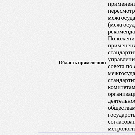
применени
пересмотр
межгосуда
(межгосуд
рекоменда
Положения
применен
стандарти
управлени
Область применения:
совета по
межгосуда
стандарти
комитетам
организац
деятельно
общества
государст
согласова
метрологи