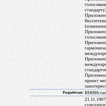
голосован
стандарту
Приложени
бюллетеня
(изменени
Приложени
голосован
Приложени
гармониза
междунаро
Приложен
междунаро
стандарто
Приложени
проект ме
заинтерес
ВНИИстанд
Разработан:
21.11.199
стандарти