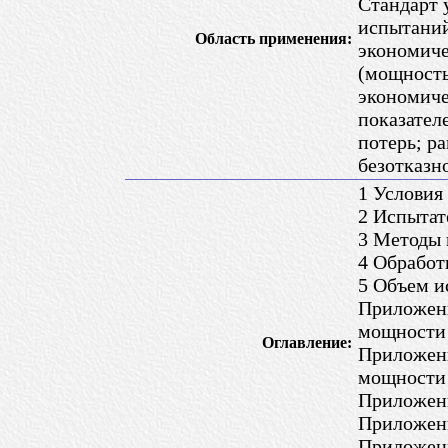
Стандарт 
испытаний
Область применения:
экономиче
(мощность
экономиче
показател
потерь; р
безотказн
1 Условия
2 Испытат
3 Методы 
4 Обработ
5 Объем 
Приложени
мощности
Оглавление:
Приложени
мощности
Приложен
Приложен
Приложени